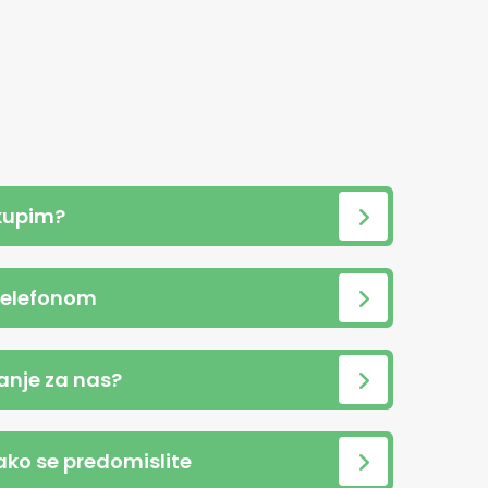
kupim?
telefonom
anje za nas?
 ako se predomislite