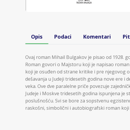
Opis
Podaci
Komentari
Pi
Ovaj roman Mihail Bulgakov je pisao od 1928. go
Roman govori o Majstoru koji je napisao roman 
koji je osuđen od strane kritike i pre njegovog ob
dešavanja u Judeji tridesetih godina nove ere i 
veka. Ove dve paralelne priče povezuje zajednič
Judeje i Moskve tridesetih godina ispunjena je
poslušnošću. Svi se bore za sopstvenu egzistenci
raskošni, simbolični i autobiografski roman ko