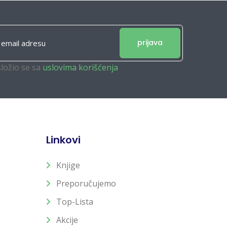
prijava
složio se sa
uslovima korišćenja
Linkovi
Knjige
Preporučujemo
Top-Lista
Akcije