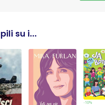
li su i...
-10%