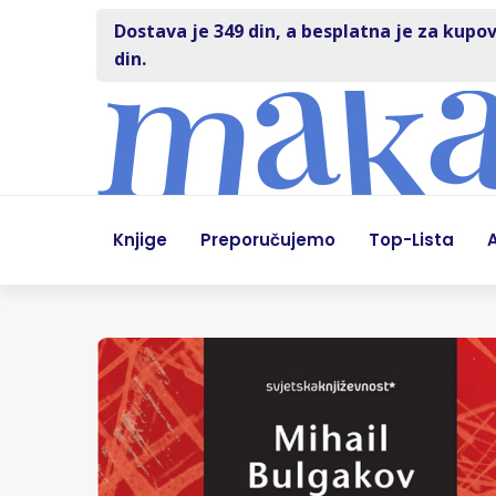
Dostava je 349 din, a besplatna je za kupov
din.
Knjige
Preporučujemo
Top-Lista
A