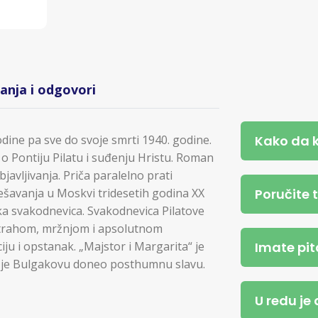
tanja i odgovori
Kako da 
dine pa sve do svoje smrti 1940. godine.
o Pontiju Pilatu i suđenju Hristu. Roman
javljivanja. Priča paralelno prati
Poručite 
dešavanja u Moskvi tridesetih godina XX
ka svakodnevica. Svakodnevica Pilatove
 strahom, mržnjom i apsolutnom
Imate pit
ju i opstanak. „Majstor i Margarita“ je
ji je Bulgakovu doneo posthumnu slavu.
U redu je