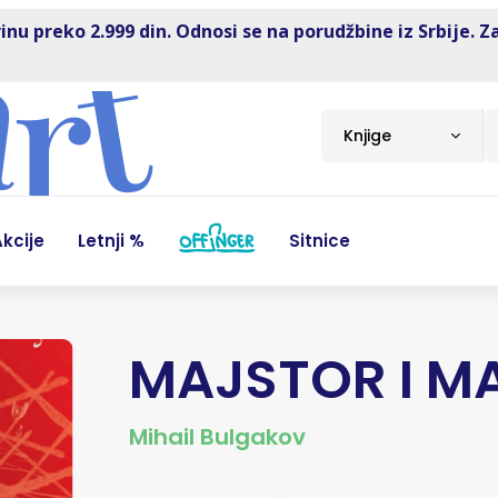
inu preko 2.999 din. Odnosi se na porudžbine iz Srbije. Z
Knjige
kcije
Letnji %
Sitnice
MAJSTOR I M
Mihail Bulgakov