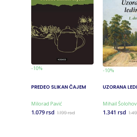
-10%
-10%
PREDEO SLIKAN ČAJEM
UZORANA LEDI
Milorad Pavić
Mihail Šolohov
1.079 rsd
1.341 rsd
1.199 rsd
1.4