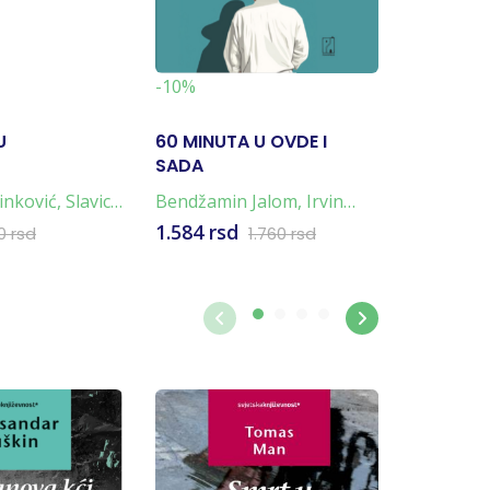
-19%
-10%
U
60 MINUTA U OVDE I
NAPULJ
SADA
TETRALO
4 KNJIG
inković
,
Slavica
Bendžamin Jalom
,
Irvin
Elena Fer
Jalom
1.584 rsd
4.796 rs
0 rsd
1.760 rsd