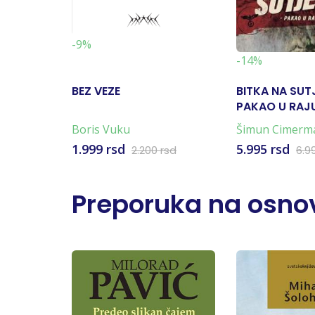
-9%
-14%
BEZ VEZE
BITKA NA SUT
PAKAO U RAJU
KARTA)
Boris Vuku
Šimun Cimerm
1.999 rsd
5.995 rsd
2.200 rsd
6.9
Preporuka na osnov