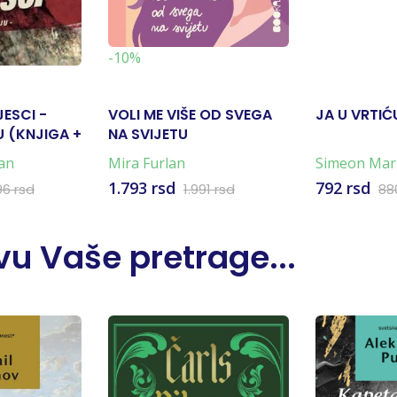
-10%
JESCI -
VOLI ME VIŠE OD SVEGA
JA U VRTIĆ
 (KNJIGA +
NA SVIJETU
an
Mira Furlan
Simeon Mar
Marković
1.793 rsd
792 rsd
96 rsd
1.991 rsd
88
u Vaše pretrage...