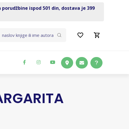
a porudžbine ispod 501 din, dostava je 399
ARGARITA