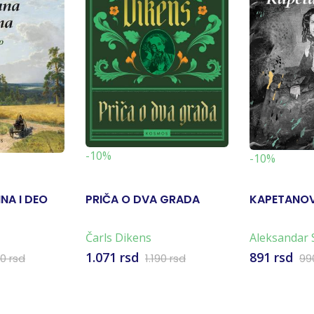
-10%
-10%
NA I DEO
PRIČA O DVA GRADA
KAPETANOV
Čarls Dikens
Aleksandar 
Puškin
1.071 rsd
891 rsd
90 rsd
1.190 rsd
99