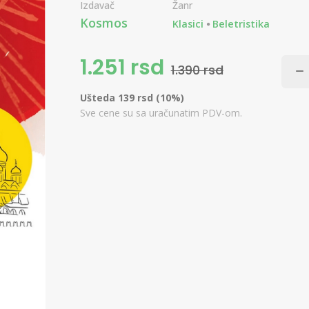
Izdavač
Žanr
Kosmos
Klasici
Beletristika
1.251 rsd
1.390 rsd
Ušteda 139 rsd (10%)
Sve cene su sa uračunatim PDV-om.