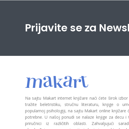
Prijavite se za News
Na sajtu Makart internet knjižare naći ćete širok izbor
tražite beletristiku, stručnu literaturu, knjige o umetn
popularnoj psihologiji, na sajtu Makart online knjižare
potrebne. U našoj ponudi se nalaze knjige za decu i tin
priručnici iz različitih oblasti. Zahvaljujući sa