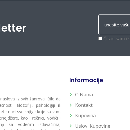
letter
Čitao sam i 
Informacije
O Nama
 naslova iz svih žanrova. Bilo da
Kontakt
osti, filozofiji, psihologiji ili
 ćete naći sve knjige koje su vam
Kupovina
ejdžere, kao i rečnici, vodiči i
radnji sa vodećim izdavačima,
Uslovi Kupovine