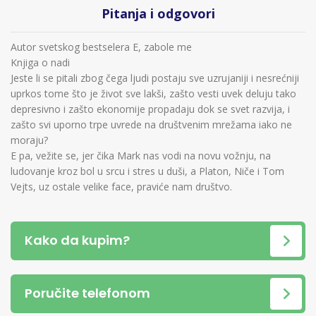
Pitanja i odgovori
Autor svetskog bestselera E, zabole me
Knjiga o nadi
Jeste li se pitali zbog čega ljudi postaju sve uzrujaniji i nesrećniji
uprkos tome što je život sve lakši, zašto vesti uvek deluju tako
depresivno i zašto ekonomije propadaju dok se svet razvija, i
zašto svi uporno trpe uvrede na društvenim mrežama iako ne
moraju?
E pa, vežite se, jer čika Mark nas vodi na novu vožnju, na
ludovanje kroz bol u srcu i stres u duši, a Platon, Niče i Tom
Vejts, uz ostale velike face, praviće nam društvo.
Kako da kupim?
Poručite telefonom