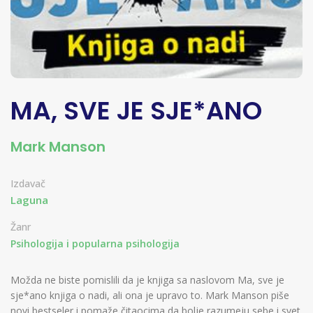
MA, SVE JE SJE*ANO
Mark Manson
Izdavač
Laguna
Žanr
Psihologija i popularna psihologija
Možda ne biste pomislili da je knjiga sa naslovom Ma, sve je
sje*ano knjiga o nadi, ali ona je upravo to. Mark Manson piše
novi bestseler i pomaže čitaocima da bolje razumeju sebe i svet