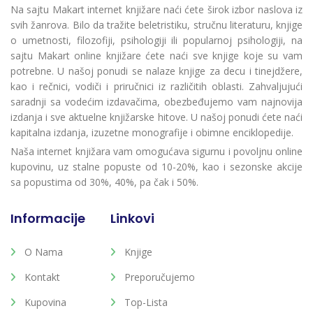
Na sajtu Makart internet knjižare naći ćete širok izbor naslova iz
svih žanrova. Bilo da tražite beletristiku, stručnu literaturu, knjige
o umetnosti, filozofiji, psihologiji ili popularnoj psihologiji, na
sajtu Makart online knjižare ćete naći sve knjige koje su vam
potrebne. U našoj ponudi se nalaze knjige za decu i tinejdžere,
kao i rečnici, vodiči i priručnici iz različitih oblasti. Zahvaljujući
saradnji sa vodećim izdavačima, obezbeđujemo vam najnovija
izdanja i sve aktuelne knjižarske hitove. U našoj ponudi ćete naći
kapitalna izdanja, izuzetne monografije i obimne enciklopedije.
Naša internet knjižara vam omogućava sigurnu i povoljnu online
kupovinu, uz stalne popuste od 10-20%, kao i sezonske akcije
sa popustima od 30%, 40%, pa čak i 50%.
Informacije
Linkovi
O Nama
Knjige
Kontakt
Preporučujemo
Kupovina
Top-Lista