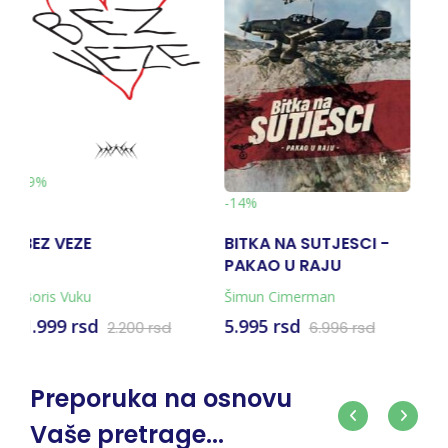
-10%
-10%
-14%
BITKA NA SUTJESCI -
VOLI ME VIŠE OD SVEGA
JA U 
PAKAO U RAJU
NA SVIJETU
(KNJIGA + KARTA)
Šimun Cimerman
Mira Furlan
Simeon
Markov
5.995 rsd
1.793 rsd
792 r
6.996 rsd
1.991 rsd
Preporuka na osnovu
Vaše pretrage...