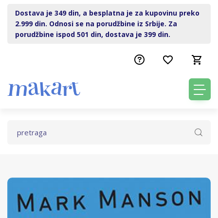
Dostava je 349 din, a besplatna je za kupovinu preko
2.999 din. Odnosi se na porudžbine iz Srbije. Za
porudžbine ispod 501 din, dostava je 399 din.