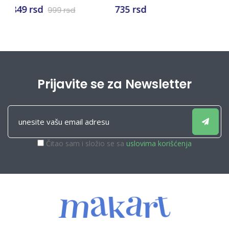
OSTVARENJE VASIH
735 rsd
2.500 rsd
1.320
SNOVA
Prijavite se za Newsletter
Čitao sam i složio se sa
uslovima korišćenja