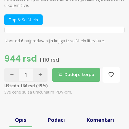
u kojem žive.
Top 6: Self-help
Izbor od 6 najprodavanijih knjiga iz self-help literature.
944 rsd
1.110 rsd
Dodaj u korpu
Ušteda 166 rsd (15%)
Sve cene su sa uračunatim PDV-om.
Opis
Podaci
Komentari