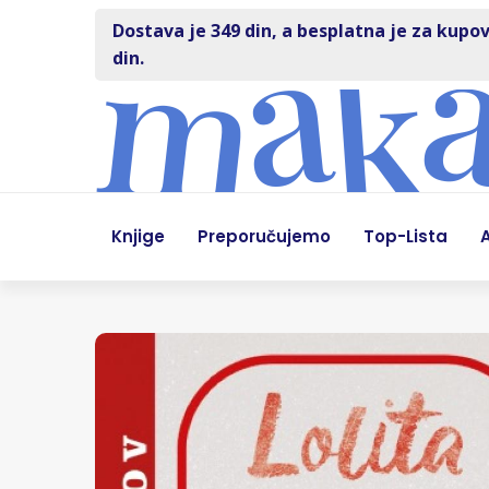
Dostava je 349 din, a besplatna je za kupov
din.
Knjige
Preporučujemo
Top-Lista
A