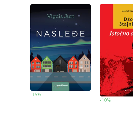
-15%
-10%