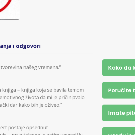
tanja i odgovori
Kako da 
ih tvorevina našeg vremena.“
Poručite 
a knjiga – knjiga koja se bavila temom
emotivnog života da mi je pričinjavalo
čki dar kako bih je oživeo.“
Imate pit
ert postaje opsednut