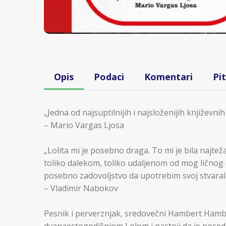
Opis
Podaci
Komentari
Pi
„Jedna od najsuptilnijih i najsloženijih književn
– Mario Vargas Ljosa
„Lolita mi je posebno draga. To mi je bila najtež
toliko dalekom, toliko udaljenom od mog ličnog 
posebno zadovoljstvo da upotrebim svoj stvarala
– Vladimir Nabokov
Pesnik i perverznjak, sredovečni Hambert Hamb