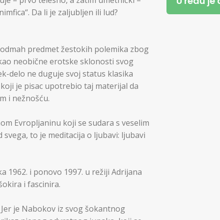
U redu je
je – prvo telesno, a zatim umetnički –
fica“. Da li je zaljubljen ili lud?
je odmah predmet žestokih polemika zbog
likao neobične erotske sklonosti svog
ek-delo ne duguje svoj status klasika
koji je pisac upotrebio taj materijal da
om i nežnošću.
vanom Evropljaninu koji se sudara s veselim
vega, to je meditacija o ljubavi: ljubavi
ka 1962. i ponovo 1997. u režiji Adrijana
okira i fascinira.
e. Jer je Nabokov iz svog šokantnog