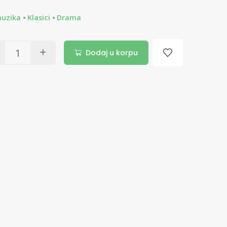
muzika
Klasici
Drama
Dodaj u korpu