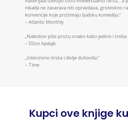
materijala izdvojio čistu intelektualnu farsu… a
nikada ne zavarava niti opravdava, groteskno ra
konvencije koje prožimaju ljudsku komediju.“
– Atlantic Monthly
„Nabokov piše prozu onako kako jedino i treba d
– Džon Apdajk
„Intenzivno lirska i divlje duhovita.“
– Time
Kupci ove knjige kupi