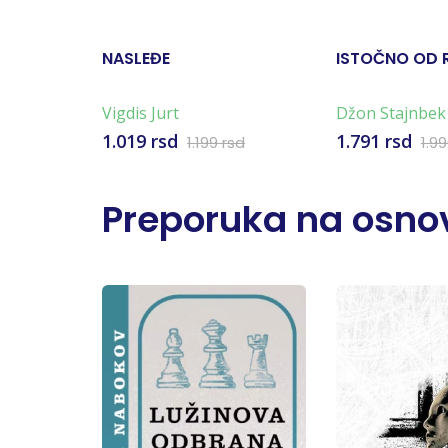
NASLEĐE
ISTOČNO OD 
Vigdis Jurt
Džon Stajnbek
1.019 rsd
1.791 rsd
1.199 rsd
1.9
Preporuka na osnov