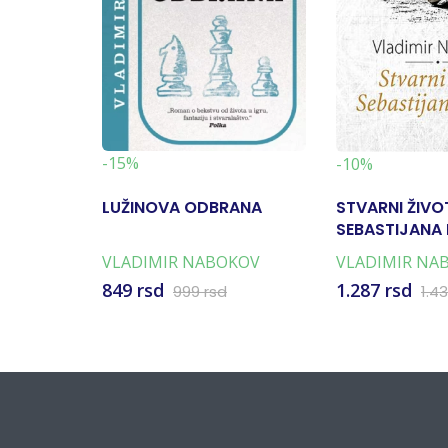
-15%
-10%
LUŽINOVA ODBRANA
STVARNI ŽIVO
SEBASTIJANA
VLADIMIR NABOKOV
VLADIMIR NA
849 rsd
1.287 rsd
999 rsd
1.4