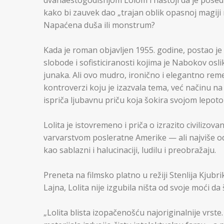
dvanaestogodišnjom Lolom i nastoji da je posedu
kako bi zauvek dao „trajan oblik opasnoj magiji nim
Napaćena duša ili monstrum?
Kada je roman objavljen 1955. godine, postao 
slobode i sofisticiranosti kojima je Nabokov os
junaka. Ali ovo mudro, ironično i elegantno rem
kontroverzi koju je izazvala tema, već načinu na 
ispriča ljubavnu priču koja šokira svojom lepot
Lolita je istovremeno i priča o izrazito civilizo
varvarstvom posleratne Amerike — ali najviše od s
kao sablazni i halucinaciji, ludilu i preobražaju.
Preneta na filmsko platno u režiji Stenlija Kjubri
Lajna, Lolita nije izgubila ništa od svoje moći da š
„Lolita blista izopačenošću najoriginalnije vrst