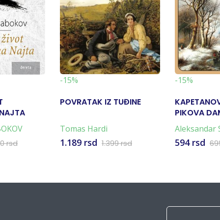
-15%
-15%
T
POVRATAK IZ TUĐINE
KAPETANOV
 NAJTA
PIKOVA DA
BOKOV
Tomas Hardi
Aleksandar 
1.189 rsd
594 rsd
30 rsd
1.399 rsd
69