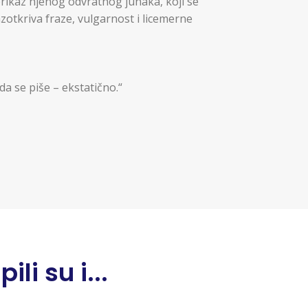
 prikaz njenog odvratnog junaka, koji se
zotkriva fraze, vulgarnost i licemerne
a se piše – ekstatično.“
li su i...