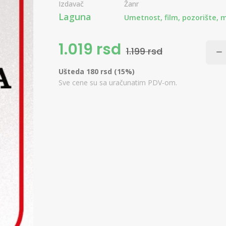
Izdavač
Žanr
Laguna
Umetnost, film, pozorište, 
1.019 rsd
1.199 rsd
Ušteda 180 rsd (15%)
Sve cene su sa uračunatim PDV-om.