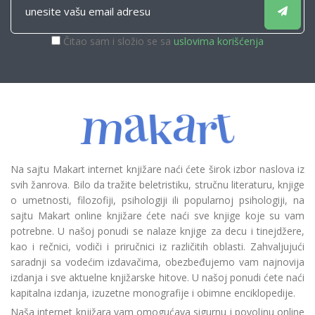
Čitao sam i složio se sa
uslovima korišćenja
Na sajtu Makart internet knjižare naći ćete širok izbor naslova iz
svih žanrova. Bilo da tražite beletristiku, stručnu literaturu, knjige
o umetnosti, filozofiji, psihologiji ili popularnoj psihologiji, na
sajtu Makart online knjižare ćete naći sve knjige koje su vam
potrebne. U našoj ponudi se nalaze knjige za decu i tinejdžere,
kao i rečnici, vodiči i priručnici iz različitih oblasti. Zahvaljujući
saradnji sa vodećim izdavačima, obezbeđujemo vam najnovija
izdanja i sve aktuelne knjižarske hitove. U našoj ponudi ćete naći
kapitalna izdanja, izuzetne monografije i obimne enciklopedije.
Naša internet knjižara vam omogućava sigurnu i povoljnu online