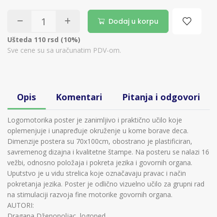
Dodaj u korpu
Ušteda 110 rsd (10%)
Sve cene su sa uračunatim PDV-om.
Opis
Komentari
Pitanja i odgovori
Logomotorika poster je zanimljivo i praktično učilo koje
oplemenjuje i unapređuje okruženje u kome borave deca.
Dimenzije postera su 70x100cm, obostrano je plastificiran,
savremenog dizajna i kvalitetne štampe. Na posteru se nalazi 16
vežbi, odnosno položaja i pokreta jezika i govornih organa.
Uputstvo je u vidu strelica koje označavaju pravac i način
pokretanja jezika. Poster je odlično vizuelno učilo za grupni rad
na stimulaciji razvoja fine motorike govornih organa.
AUTORI:
Dragana Dženopoljac, logoped