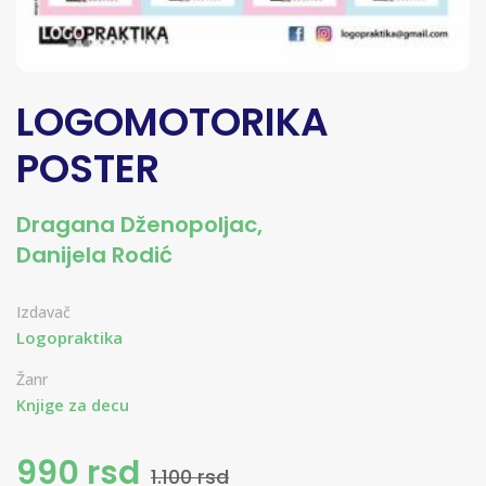
LOGOMOTORIKA
POSTER
Dragana Dženopoljac,
Danijela Rodić
Izdavač
Logopraktika
Žanr
Knjige za decu
990 rsd
1.100 rsd