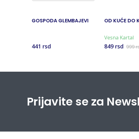
GOSPODA GLEMBAJEVI
OD KUĆE DO 
Vesna Kartal
441 rsd
849 rsd
999 r
Prijavite se za News