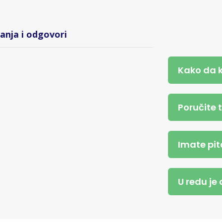
tanja i odgovori
Kako da 
Poručite 
Imate pit
U redu je