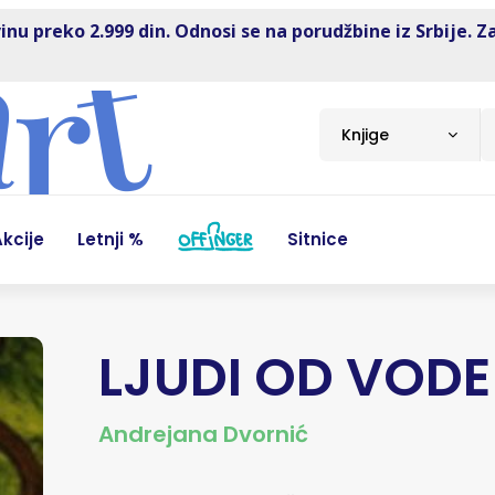
inu preko 2.999 din. Odnosi se na porudžbine iz Srbije. Z
Knjige
kcije
Letnji %
Sitnice
LJUDI OD VODE
Andrejana Dvornić