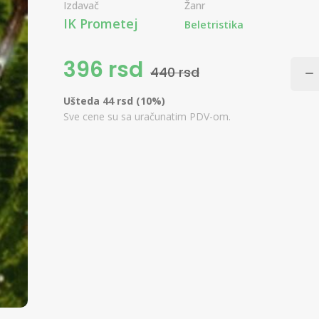
Izdavač
Žanr
IK Prometej
Beletristika
396 rsd
440 rsd
Ušteda 44 rsd (10%)
Sve cene su sa uračunatim PDV-om.