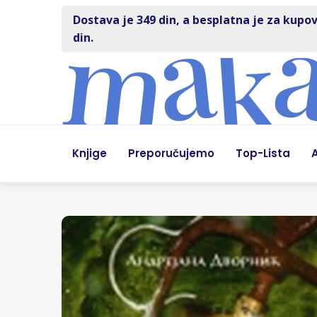
Dostava je 349 din, a besplatna je za kupov
din.
Knjige
Preporučujemo
Top-Lista
A