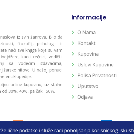
Informacije
O Nama
 naslova iz svih žanrova. Bilo da
Kontakt
osti, filozofiji, psihologiji ili
 ćete naći sve knjige koje su vam
Kupovina
ejdžere, kao i rečnici, vodiči i
radnji sa vodećim izdavačima,
Uslovi Kupovine
jižarske hitove. U našoj ponudi
Polisa Privatnosti
ne enciklopedije.
ljnu online kupovinu, uz stalne
Uputstvo
a od 30%, 40%, pa čak i 50%.
Odjava
drže lične podatke i služe radi poboljšanja korisničkog isku