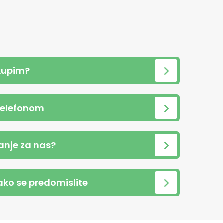
kupim?
telefonom
anje za nas?
 ako se predomislite