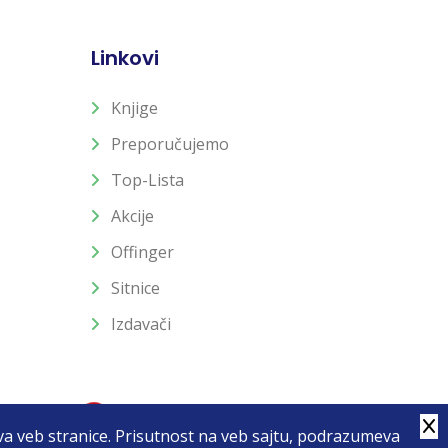
Linkovi
Knjige
Preporučujemo
Top-Lista
Akcije
Offinger
Sitnice
Izdavači
stva veb stranice. Prisutnost na veb sajtu, podrazumeva