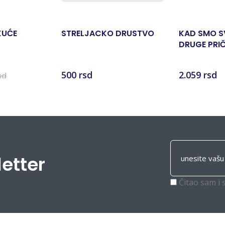
KUĆE
STRELJACKO DRUSTVO
KAD SMO SVI
DRUGE PRI
500 rsd
2.059 rsd
sd
letter
Čitao sam i 