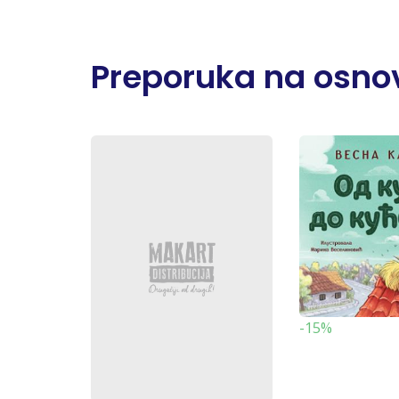
Preporuka na osnov
-15%