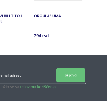
 BILI TITO I
ORGULJE UMA
BUNA
ČE
294 rsd
588 rsd
prijava
složio se sa
uslovima korišćenja