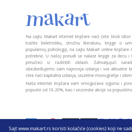
Na sajtu Makart internet knjižare naći ćete širok izbor
tražite beletristiku, stručnu literaturu, knjige o umetn
popularnoj psihologiji, na sajtu Makart online knjižare
potrebne. U našoj ponudi se nalaze knjige za decu i tin
priručnici iz različitih oblasti. Zahvaljujući sa
obezbeđujemo vam najnovija izdanja i sve aktuelne kn
ćete naći kapitalna izdanja, izuzetne monografije i obim
Naša internet knjižara vam omogućava sigurnu i povo
popuste od 10-20%, kao i sezonske akcije sa popustim
Sajt www.makart.rs koristi kolačiće (cookies) koji ne sa