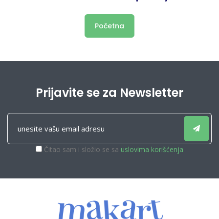
Početna
Prijavite se za Newsletter
Čitao sam i složio se sa
uslovima korišćenja