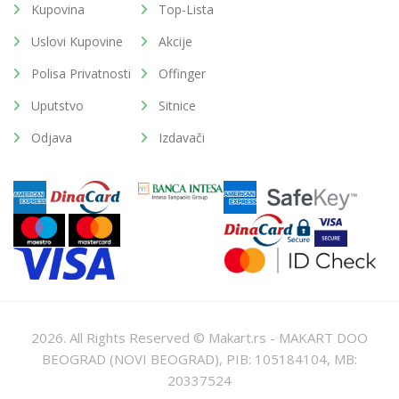
Kupovina
Top-Lista
Uslovi Kupovine
Akcije
Polisa Privatnosti
Offinger
Uputstvo
Sitnice
Odjava
Izdavači
2026. All Rights Reserved © Makart.rs - MAKART DOO
BEOGRAD (NOVI BEOGRAD), PIB: 105184104, MB:
20337524