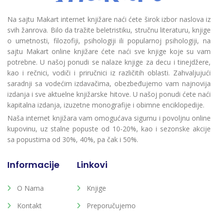
Na sajtu Makart internet knjižare naći ćete širok izbor naslova iz
svih žanrova. Bilo da tražite beletristiku, stručnu literaturu, knjige
o umetnosti, filozofiji, psihologiji ili popularnoj psihologiji, na
sajtu Makart online knjižare ćete naći sve knjige koje su vam
potrebne. U našoj ponudi se nalaze knjige za decu i tinejdžere,
kao i rečnici, vodiči i priručnici iz različitih oblasti. Zahvaljujući
saradnji sa vodećim izdavačima, obezbeđujemo vam najnovija
izdanja i sve aktuelne knjižarske hitove. U našoj ponudi ćete naći
kapitalna izdanja, izuzetne monografije i obimne enciklopedije.
Naša internet knjižara vam omogućava sigurnu i povoljnu online
kupovinu, uz stalne popuste od 10-20%, kao i sezonske akcije
sa popustima od 30%, 40%, pa čak i 50%.
Informacije
Linkovi
O Nama
Knjige
Kontakt
Preporučujemo