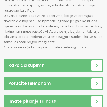
mlade devojke i njenog zmaja, o hrabrosti i o požrtvovanju.
Ilustrovao Luis Rojo
U svetu Pesme leda i vatre ledeni zmaj bio je zastrašujuće
stvorenje o kojem su se ispredale legende jer ga niko nikada
nije ukrotio. Tamo kuda bi proleteo, za sobom bi ostavljao trag
hladne i smrznute pustoši. Ali Adara se nije bojala. Jer Adara je
bila zimsko dete, rođeno za vreme najgore studeni, kakve su se
samo još Stari bogovi mogli setiti.
Adara se ne seća kad je prvi put videla ledenog zmaja.
Kako da kupim?
Poručite telefonom
Imate pitanje za nas?