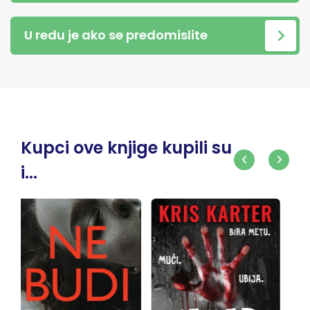
U redu je ako se predomislite
Kupci ove knjige kupili su
i...