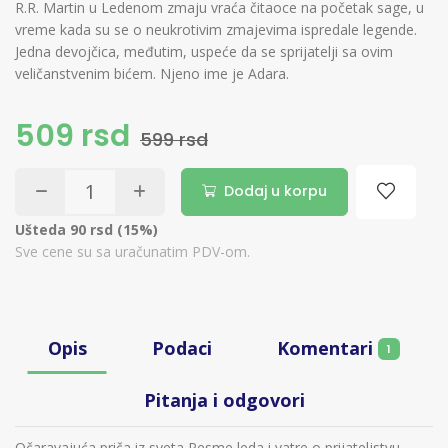
R.R. Martin u Ledenom zmaju vraća čitaoce na početak sage, u
vreme kada su se o neukrotivim zmajevima ispredale legende.
Jedna devojčica, međutim, uspeće da se sprijatelji sa ovim
veličanstvenim bićem. Njeno ime je Adara.
509 rsd
599 rsd
Dodaj u korpu
Ušteda 90 rsd (15%)
Sve cene su sa uračunatim PDV-om.
Komentari
Opis
Podaci
1
Pitanja i odgovori
Očaravajuća priča iz sveta Pesme leda i vatre o prijateljstvu