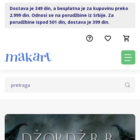
Dostava je 349 din, a besplatna je za kupovinu preko
2.999 din. Odnosi se na porudžbine iz Srbije. Za
porudžbine ispod 501 din, dostava je 399 din.