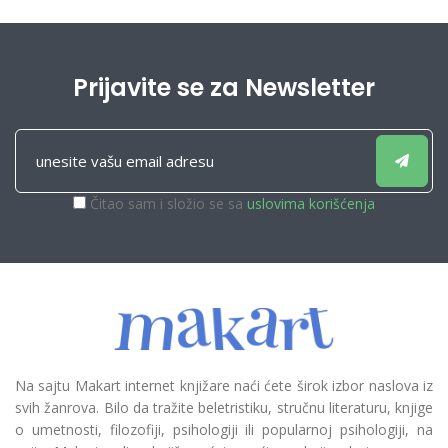
Prijavite se za Newsletter
Čitao sam i složio se sa
uslovima korišćenja
Na sajtu Makart internet knjižare naći ćete širok izbor naslova iz
svih žanrova. Bilo da tražite beletristiku, stručnu literaturu, knjige
o umetnosti, filozofiji, psihologiji ili popularnoj psihologiji, na