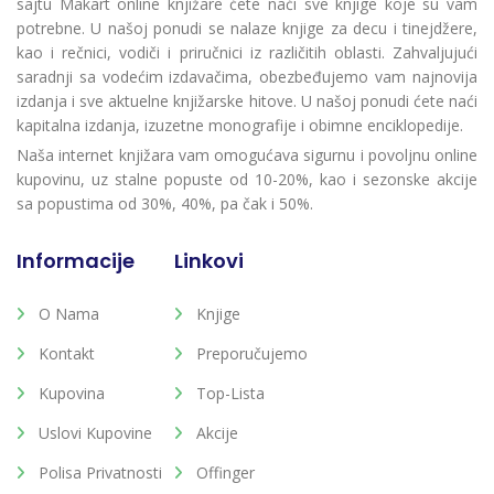
sajtu Makart online knjižare ćete naći sve knjige koje su vam
potrebne. U našoj ponudi se nalaze knjige za decu i tinejdžere,
kao i rečnici, vodiči i priručnici iz različitih oblasti. Zahvaljujući
saradnji sa vodećim izdavačima, obezbeđujemo vam najnovija
izdanja i sve aktuelne knjižarske hitove. U našoj ponudi ćete naći
kapitalna izdanja, izuzetne monografije i obimne enciklopedije.
Naša internet knjižara vam omogućava sigurnu i povoljnu online
kupovinu, uz stalne popuste od 10-20%, kao i sezonske akcije
sa popustima od 30%, 40%, pa čak i 50%.
Informacije
Linkovi
O Nama
Knjige
Kontakt
Preporučujemo
Kupovina
Top-Lista
Uslovi Kupovine
Akcije
Polisa Privatnosti
Offinger