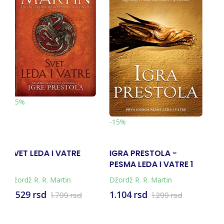
-15%
5%
-15%
GRA PRESTOLA -
GOZBA ZA VRANE 1 -
OLUJA 
SMA LEDA I VATRE 1
PESMA LEDA I VATRE 4
PRVI: ČE
ordž R. R. Martin
Džordž R. R. Martin
Džordž R.
104 rsd
849 rsd
1.019 r
1.299 rsd
999 rsd