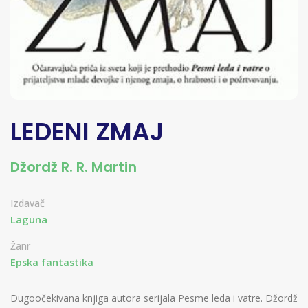
LEDENI ZMAJ
Džordž R. R. Martin
Izdavač
Laguna
Žanr
Epska fantastika
Dugoočekivana knjiga autora serijala Pesme leda i vatre. Džordž