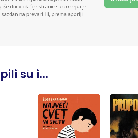
iše dnevnik čije stranice brzo cepa jer
 sazdan na prevari. Ili, prema aporiji
li su i...