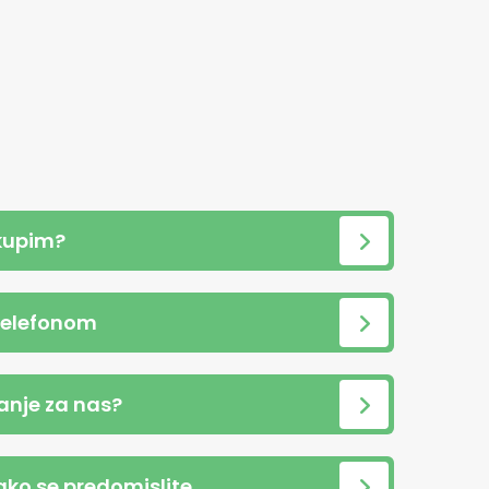
kupim?
telefonom
anje za nas?
 ako se predomislite