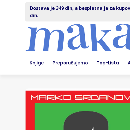
Dostava je 349 din, a besplatna je za kupov
din.
Knjige
Preporučujemo
Top-Lista
A