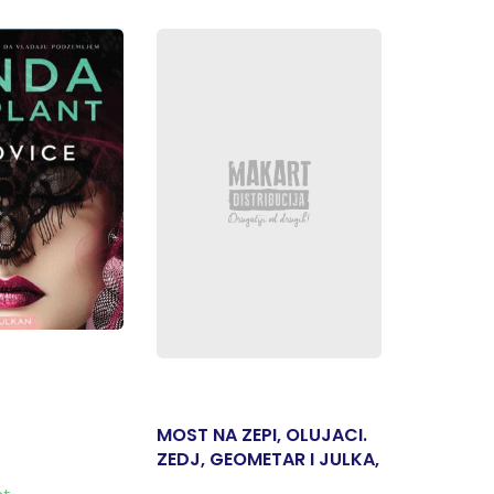
MOST NA ZEPI, OLUJACI.
DEVOJKA
ZEDJ, GEOMETAR I JULKA,
OCIMA
ZATVORENA VRATA,