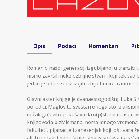
Opis
Podaci
Komentari
Pi
Roman o našoj generaciji izgubljenoj u tranzici
nismo završili neke ozbiljne stvari i koji tek s
jedan je od retkih iz kojih izbija humor i autoiron
Glavni akter knjige je dvanaestogodišnji Luka Si
porodici. Maglovito svestan onoga što je aksiom 
dečak grčevito pokušava da o(p)stane na isprav
knjigovođa bizMismena, nema mnogo vremena za si
fakultet“, pijanac je i zanesenjak koji još i vara
ali ih u praksi ne poštuje, sina vaspitava na srč