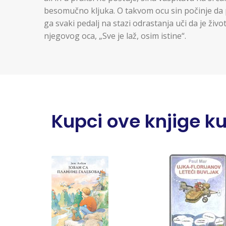
besomučno kljuka. O takvom ocu sin počinje da p
ga svaki pedalj na stazi odrastanja uči da je život
njegovog oca, „Sve je laž, osim istine“.
Kupci ove knjige kupi