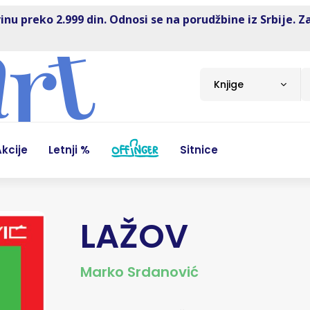
inu preko 2.999 din. Odnosi se na porudžbine iz Srbije. Z
Knjige
kcije
Letnji %
Sitnice
LAŽOV
Marko Srdanović