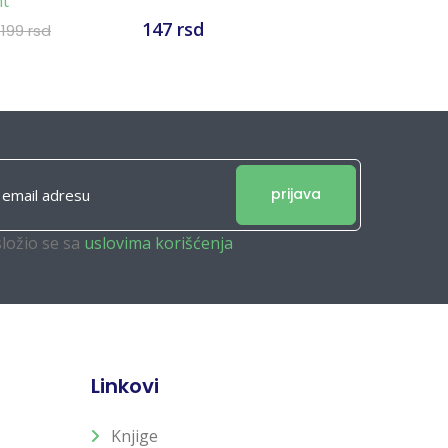
nt
ZMIJA
147 rsd
147 rsd
.199 rsd
prijava
složio se sa
uslovima korišćenja
Linkovi
Knjige