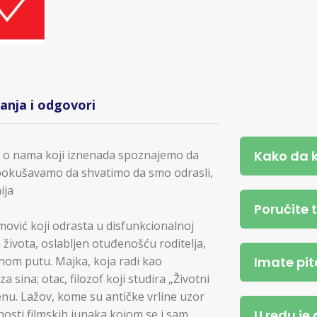
tanja i odgovori
Kako da 
ji, o nama koji iznenada spoznajemo da
ad pokušavamo da shvatimo da smo odrasli,
ija
Poručite 
mović koji odrasta u disfunkcionalnoj
života, oslabljen otuđenošću roditelja,
Imate pit
nom putu. Majka, koja radi kao
na; otac, filozof koji studira „Životni
 ženu. Lažov, kome su antičke vrline uzor
U redu je
anosti filmskih junaka kojom se i sam