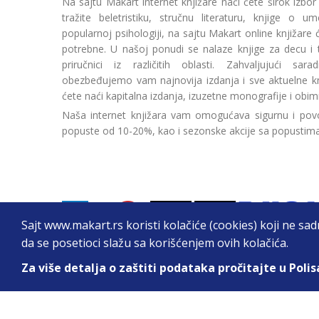
Na sajtu Makart internet knjižare naći ćete širok izbor
tražite beletristiku, stručnu literaturu, knjige o umetn
popularnoj psihologiji, na sajtu Makart online knjižare
potrebne. U našoj ponudi se nalaze knjige za decu i tin
priručnici iz različitih oblasti. Zahvaljujući sa
obezbeđujemo vam najnovija izdanja i sve aktuelne kn
ćete naći kapitalna izdanja, izuzetne monografije i obim
Naša internet knjižara vam omogućava sigurnu i povo
popuste od 10-20%, kao i sezonske akcije sa popustim
Sajt www.makart.rs koristi kolačiće (cookies) koji ne sa
da se posetioci slažu sa korišćenjem ovih kolačića.
Za više detalja o zaštiti podataka pročitajte u Polis
2026. All Rights Reserved © Makart.rs - MAKAR
Sve cene na ovom sajtu iskazane su u dinarima. PDV je urač