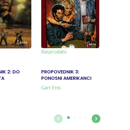
Rasproda
Rasprodato
IK 2: DO
PROPOVEDNIK 3:
UZGREDN
TA
PONOSNI AMERIKANCI
Gart Enis
Leonardo 