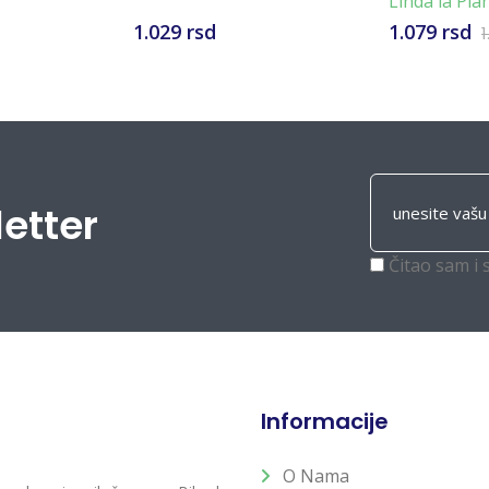
Linda la Pla
1.029 rsd
1.079 rsd
1
letter
Čitao sam i 
Informacije
O Nama