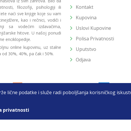
 naslova iz svih žanrova. Bilo da
Kontakt
osti, filozofiji, psihologiji ili
 ćete naći sve knjige koje su vam
Kupovina
ejdžere, kao i rečnici, vodiči i
radnji sa vodećim izdavačima,
Uslovi Kupovine
jižarske hitove. U našoj ponudi
Polisa Privatnosti
ne enciklopedije.
ljnu online kupovinu, uz stalne
Uputstvo
a od 30%, 40%, pa čak i 50%.
Odjava
drže lične podatke i služe radi poboljšanja korisničkog isku
a privatnosti
T DOO BEOGRAD (NOVI BEOGRAD), PIB: 105184104, MB: 2033752
unat u cenu. Nastojimo da budemo što precizniji u opisu proizvoda, prikaz