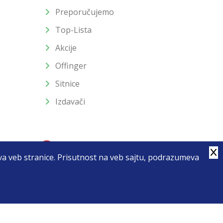
Preporučujemo
Top-Lista
Akcije
Offinger
Sitnice
Izdavači
stva veb stranice. Prisutnost na veb sajtu, podrazumeva
4
u slika i samih cena, ali ne možemo garantovati da su sve