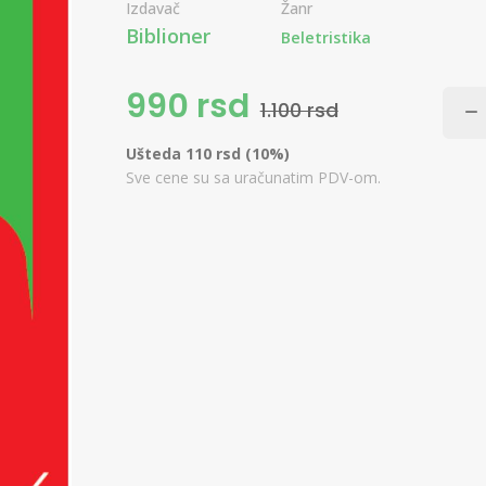
Izdavač
Žanr
Biblioner
Beletristika
990 rsd
1.100 rsd
Ušteda 110 rsd (10%)
Sve cene su sa uračunatim PDV-om.