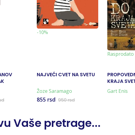
-10%
Rasprodato
ANOV
NAJVEĆI CVET NA SVETU
PROPOVEDN
AK
KRAJA SVE
Žoze Saramago
Gart Enis
855 rsd
sd
950 rsd
u Vaše pretrage...