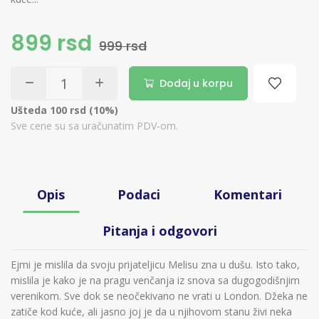
899 rsd
999 rsd
Dodaj u korpu
Ušteda 100 rsd (10%)
Sve cene su sa uračunatim PDV-om.
Opis
Podaci
Komentari
Pitanja i odgovori
Ejmi je mislila da svoju prijateljicu Melisu zna u dušu. Isto tako,
mislila je kako je na pragu venčanja iz snova sa dugogodišnjim
verenikom. Sve dok se neočekivano ne vrati u London. Džeka ne
zatiče kod kuće, ali jasno joj je da u njihovom stanu živi neka