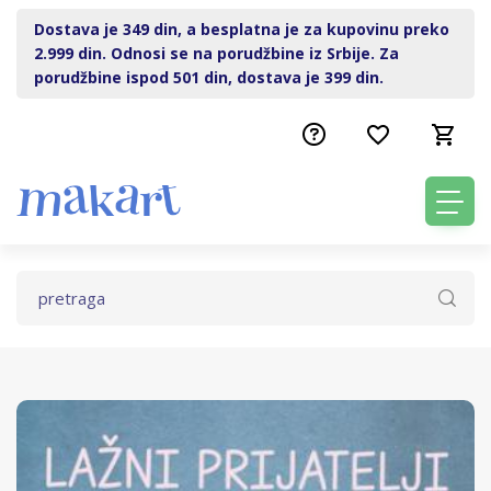
Dostava je 349 din, a besplatna je za kupovinu preko
2.999 din. Odnosi se na porudžbine iz Srbije. Za
porudžbine ispod 501 din, dostava je 399 din.