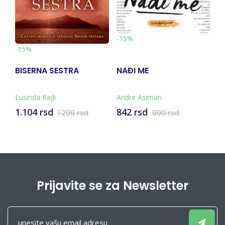
-
-15%
-15%
BISERNA SESTRA
NAĐI ME
A
Lusinda Rajli
Andre Asiman
Vl
1.104 rsd
842 rsd
3
1.299 rsd
990 rsd
Prijavite se za Newsletter