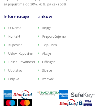
sa popustima od 30%, 40%, pa čak i 50%.
Informacije
Linkovi
O Nama
Knjige
Kontakt
Preporučujemo
Kupovina
Top-Lista
Uslovi Kupovine
Akcije
Polisa Privatnosti
Offinger
Uputstvo
Sitnice
Odjava
Izdavači