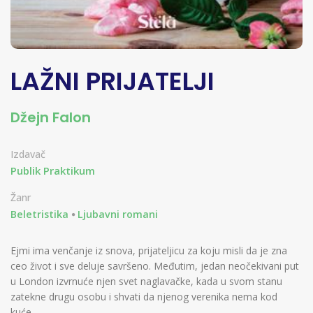
LAŽNI PRIJATELJI
Džejn Falon
Izdavač
Publik Praktikum
Žanr
Beletristika
Ljubavni romani
Ejmi ima venčanje iz snova, prijateljicu za koju misli da je zna
ceo život i sve deluje savršeno. Međutim, jedan neočekivani put
u London izvrnuće njen svet naglavačke, kada u svom stanu
zatekne drugu osobu i shvati da njenog verenika nema kod
kuće...