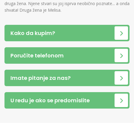
druga žena. Njene stvari su joj isprva neobično poznate... a onda
shvata! Druga žena je Melisa.
Kako da kupim?
Poručite telefonom
Imate pitanje za nas?
U redu je ako se predomislite