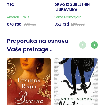
TEO
DRVO IZGUBLJENIH
I
LJUBAVNIKA
Amanda Praus
Santa Montefjore
Ja
849 rsd
952 rsd
6
999 rsd
1.190 rsd
Preporuka na osnovu
Vaše pretrage...