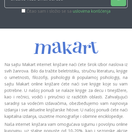
Čitao sam i složio se sa
uslovima korišćenja
Na sajtu Makart internet knjižare naći ćete širok izbor naslova iz
svih žanrova. Bilo da tražite beletristiku, stručnu literaturu, knjige
o umetnosti, filozofiji, psihologiji ili popularnoj psihologiji, na
sajtu Makart online knjižare ćete naći sve knjige koje su vam
potrebne. U našoj ponudi se nalaze knjige za decu i tinejdžere,
kao i rečnici, vodiči i priručnici iz različitih oblasti. Zahvaljujući
saradnji sa vodećim izdavačima, obezbeđujemo vam najnovija
izdanja i sve aktuelne knjižarske hitove. U našoj ponudi ćete naći
kapitalna izdanja, izuzetne monografije i obimne enciklopedije.
Naša internet knjižara vam omogućava sigurnu i povoljnu online
kupovinu, uz stalne popuste od 10-20%, kao i sezonske akcije