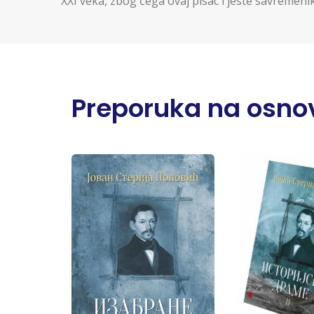
XXI veka, zbog čega ovaj pisac i jeste savremen
Preporuka na osnov