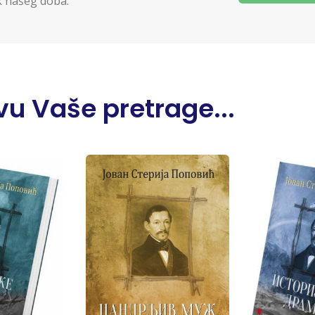
ik našeg doba.
u Vaše pretrage...