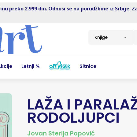
inu preko 2.999 din. Odnosi se na porudžbine iz Srbije. Z
Knjige
kcije
Letnji %
Sitnice
LAŽA I PARALAŽ
RODOLJUPCI
Jovan Sterija Popović