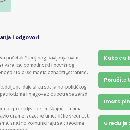
tanja i odgovori
Kako da 
va početak Sterijinog bavljenja ovim
et varalica, pomodnosti i površnog
onoga što bi se moglo označiti „stranim“,
Poručite 
odoljupci daje sliku socijalno-političkog
 patriotizma i njegove zloupotrebe zarad
Imate pit
na i pronicljivo promišljajući o njima,
stavio drame izuzetne umetničke vrednosti
U redu je
 tema, snažno komuniciraju sa čitaocima