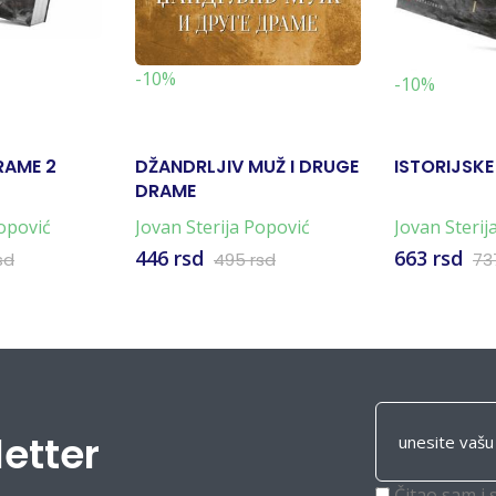
-10%
-10%
RAME 2
DŽANDRLJIV MUŽ I DRUGE
ISTORIJSKE
DRAME
Popović
Jovan Sterija Popović
Jovan Sterij
446 rsd
663 rsd
sd
495 rsd
73
letter
Čitao sam i 