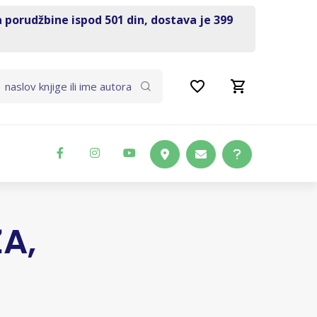
a porudžbine ispod 501 din, dostava je 399
A,