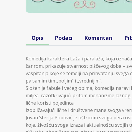
Opis
Podaci
Komentari
Pi
Komedija karaktera Laža i paralaža, koja označa
žanrom, prikazuje stvarnost piščevog doba – sv
vaspitanja koje se temelji na prihvatanju svega 
pa samim tim „boljim“ i „vrednijim“.
Složenije fabule i većeg obima, komedija naravi R
miljea, razotkrivajući pritom mehanizme lažnog
lične koristi pojedinca.
Izobličavajući lične i društvene mane svoga vreme
Jovan Sterija Popović je oštricom svoga pera o
koje, živošću svoga izraza i aktuelnošću svojih