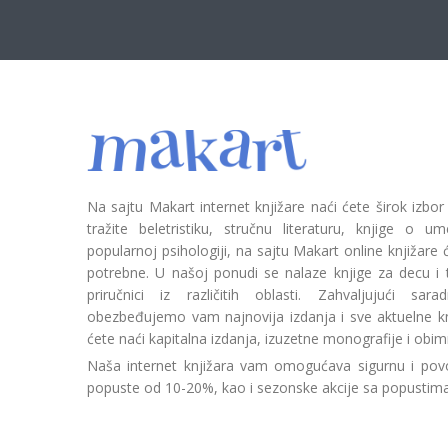
Na sajtu Makart internet knjižare naći ćete širok izbor
tražite beletristiku, stručnu literaturu, knjige o umetn
popularnoj psihologiji, na sajtu Makart online knjižare
potrebne. U našoj ponudi se nalaze knjige za decu i tin
priručnici iz različitih oblasti. Zahvaljujući sa
obezbeđujemo vam najnovija izdanja i sve aktuelne kn
ćete naći kapitalna izdanja, izuzetne monografije i obim
Naša internet knjižara vam omogućava sigurnu i povo
popuste od 10-20%, kao i sezonske akcije sa popustim