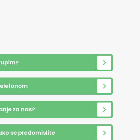
kupim?
telefonom
anje za nas?
 ako se predomislite