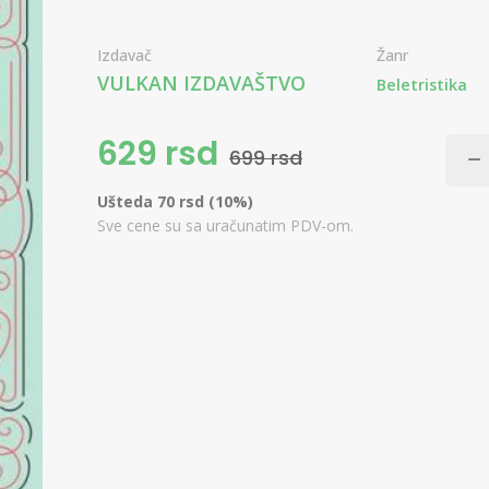
Izdavač
Žanr
VULKAN IZDAVAŠTVO
Beletristika
629 rsd
699 rsd
Ušteda 70 rsd (10%)
Sve cene su sa uračunatim PDV-om.