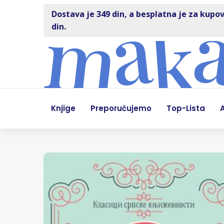
Dostava je 349 din, a besplatna je za kupov
din.
Knjige
Preporučujemo
Top-Lista
A