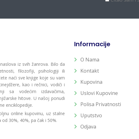
Informacije
O Nama
 naslova iz svih žanrova. Bilo da
Kontakt
osti, filozofiji, psihologiji ili
 ćete naći sve knjige koje su vam
Kupovina
ejdžere, kao i rečnici, vodiči i
radnji sa vodećim izdavačima,
Uslovi Kupovine
jižarske hitove. U našoj ponudi
Polisa Privatnosti
ne enciklopedije.
ljnu online kupovinu, uz stalne
Uputstvo
a od 30%, 40%, pa čak i 50%.
Odjava