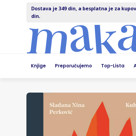
Dostava je 349 din, a besplatna je za kupov
din.
Knjige
Preporučujemo
Top-Lista
A