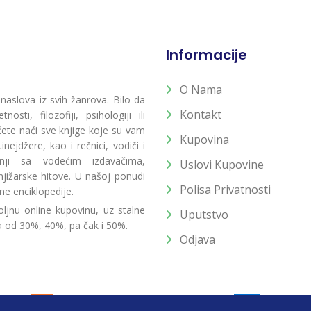
Informacije
O Nama
 naslova iz svih žanrova. Bilo da
Kontakt
osti, filozofiji, psihologiji ili
 ćete naći sve knjige koje su vam
Kupovina
ejdžere, kao i rečnici, vodiči i
radnji sa vodećim izdavačima,
Uslovi Kupovine
jižarske hitove. U našoj ponudi
Polisa Privatnosti
ne enciklopedije.
ljnu online kupovinu, uz stalne
Uputstvo
a od 30%, 40%, pa čak i 50%.
Odjava