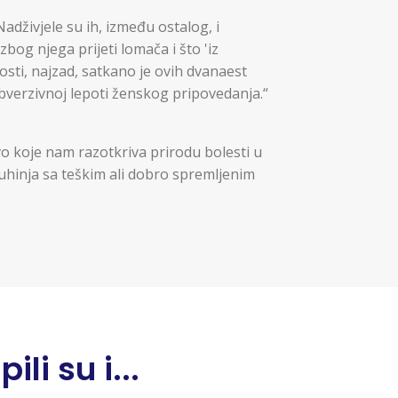
adživjele su ih, između ostalog, i
og njega prijeti lomača i što 'iz
nosti, najzad, satkano je ovih dvanaest
bverzivnoj lepoti ženskog pripovedanja.“
ivo koje nam razotkriva prirodu bolesti u
uhinja sa teškim ali dobro spremljenim
li su i...