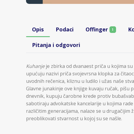
Opis
Podaci
Offinger
K
1
Pitanja i odgovori
Kuhanje
je zbirka od dvanaest priča u kojima su
upućuju nazivi priča svojevrsna klopka za čitao
uvodnih rečenica, kliznu u ludilo i užas naše stva
Glavne junakinje ove knjige kuvaju ručak, pišu p
dnevnik, kupuju čarobne krede protiv bubašvaba
sabotiraju advokatske kancelarije u kojima rad
različitim generacijama, nalaze se u drugačijim živ
preoblikovati stvarnost u kojoj su se našle.