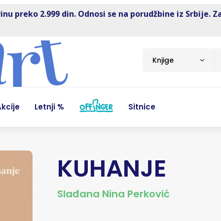
inu preko 2.999 din. Odnosi se na porudžbine iz Srbije. Z
Knjige
kcije
Letnji %
Sitnice
KUHANJE
Slađana Nina Perković