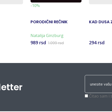
-10%
PORODIČNI REČNIK
KAD DUSA 
Natalija Ginzburg
989 rsd
294 rsd
1.099 rsd
letter
Čitao sam i 