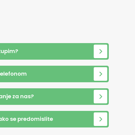
kupim?
telefonom
anje za nas?
 ako se predomislite