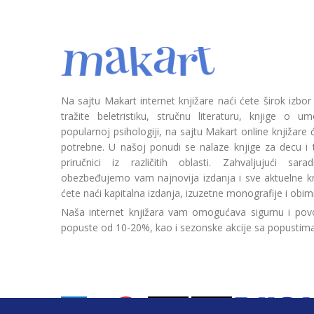
Na sajtu Makart internet knjižare naći ćete širok izbor
tražite beletristiku, stručnu literaturu, knjige o umetn
popularnoj psihologiji, na sajtu Makart online knjižare
potrebne. U našoj ponudi se nalaze knjige za decu i tin
priručnici iz različitih oblasti. Zahvaljujući sa
obezbeđujemo vam najnovija izdanja i sve aktuelne kn
ćete naći kapitalna izdanja, izuzetne monografije i obim
Naša internet knjižara vam omogućava sigurnu i povo
popuste od 10-20%, kao i sezonske akcije sa popustim