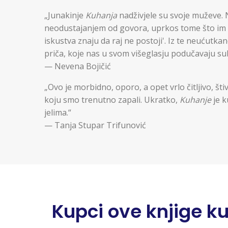
„Junakinje
Kuhanja
nadživjele su svoje muževe. N
neodustajanjem od govora, uprkos tome što im zb
iskustva znaju da raj ne postoji'. Iz te neućutka
priča, koje nas u svom višeglasju podučavaju su
— Nevena Bojičić
„Ovo je morbidno, oporo, a opet vrlo čitljivo, št
koju smo trenutno zapali. Ukratko,
Kuhanje
je k
jelima.“
— Tanja Stupar Trifunović
Kupci ove knjige kupi