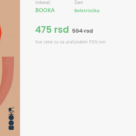
Izdavač
Žanr
BOOKA
Beletristika
475 rsd
594 rsd
Sve cene su sa uračunatim PDV-om.