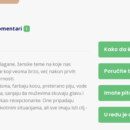
omentari
1
Kako da 
 lagane, ženske teme na koje nas
Poručite 
ce koji veoma brzo, već nakon prvih
rnosti.
isma, farbaju kosu, preterano piju, vode
Imate pit
, sanjaju da muževima skuvaju glavu i
e kao recepcionarke. One pripadaju
otnim situacijama, ali sve imaju isti cilj -
U redu je