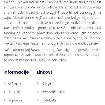
Na sajtu Makart internet knjižare naći ćete širok izbor naslova iz
svih žanrova. Bilo da tražite beletristiku, stručnu literaturu, knjige
o umetnosti, filozofiji, psihologiji ili popularnoj psihologiji, na
sajtu Makart online knjižare ćete naći sve knjige koje su vam
potrebne. U našoj ponudi se nalaze knjige za decu i tinejdžere,
kao i rečnici, vodiči i priručnici iz različitih oblasti. Zahvaljujući
saradnji sa vodećim izdavačima, obezbeđujemo vam najnovija
izdanja i sve aktuelne knjižarske hitove. U našoj ponudi ćete naći
kapitalna izdanja, izuzetne monografije i obimne enciklopedije.
Naša internet knjižara vam omogućava sigurnu i povoljnu online
kupovinu, uz stalne popuste od 10-20%, kao i sezonske akcije
sa popustima od 30%, 40%, pa čak i 50%.
Informacije
Linkovi
O Nama
Knjige
Kontakt
Preporučujemo
Kupovina
Top-Lista