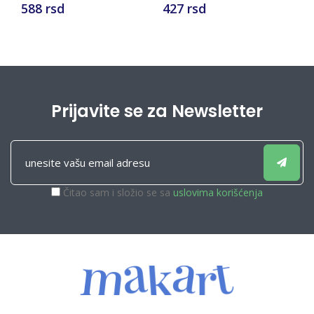
588 rsd
427 rsd
5
Prijavite se za Newsletter
Čitao sam i složio se sa
uslovima korišćenja