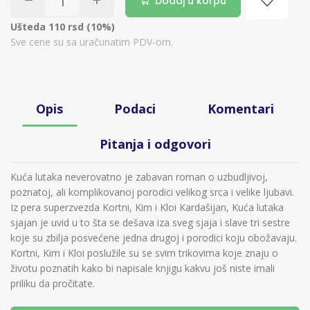
Dodaj u korpu
Ušteda 110 rsd (10%)
Sve cene su sa uračunatim PDV-om.
Opis
Podaci
Komentari
Pitanja i odgovori
Kuća lutaka neverovatno je zabavan roman o uzbudljivoj,
poznatoj, ali komplikovanoj porodici velikog srca i velike ljubavi.
Iz pera superzvezda Kortni, Kim i Kloi Kardašijan, Kuća lutaka
sjajan je uvid u to šta se dešava iza sveg sjaja i slave tri sestre
koje su zbilja posvećene jedna drugoj i porodici koju obožavaju.
Kortni, Kim i Kloi poslužile su se svim trikovima koje znaju o
životu poznatih kako bi napisale knjigu kakvu još niste imali
priliku da pročitate.