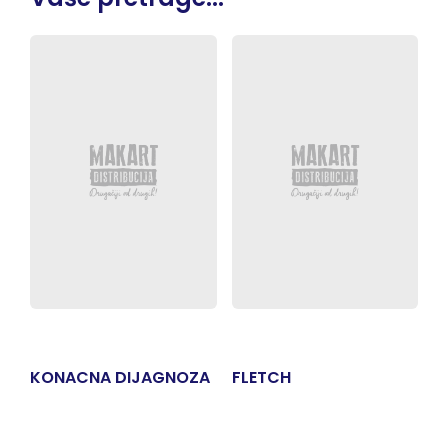
KONACNA DIJAGNOZA
FLETCH
K
S
L