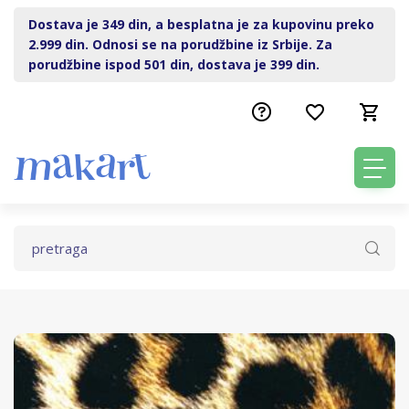
Dostava je 349 din, a besplatna je za kupovinu preko
2.999 din. Odnosi se na porudžbine iz Srbije. Za
porudžbine ispod 501 din, dostava je 399 din.