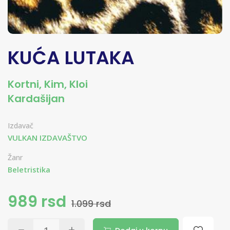
KUĆA LUTAKA
Kortni
,
Kim
,
Kloi
Kardašijan
Izdavač
VULKAN IZDAVAŠTVO
Žanr
Beletristika
989 rsd
1.099 rsd