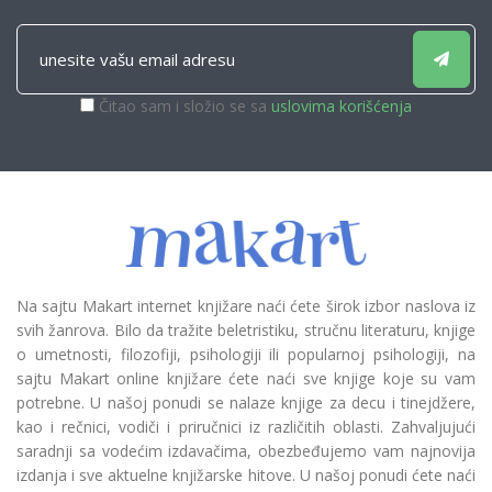
Čitao sam i složio se sa
uslovima korišćenja
Na sajtu Makart internet knjižare naći ćete širok izbor naslova iz
svih žanrova. Bilo da tražite beletristiku, stručnu literaturu, knjige
o umetnosti, filozofiji, psihologiji ili popularnoj psihologiji, na
sajtu Makart online knjižare ćete naći sve knjige koje su vam
potrebne. U našoj ponudi se nalaze knjige za decu i tinejdžere,
kao i rečnici, vodiči i priručnici iz različitih oblasti. Zahvaljujući
saradnji sa vodećim izdavačima, obezbeđujemo vam najnovija
izdanja i sve aktuelne knjižarske hitove. U našoj ponudi ćete naći