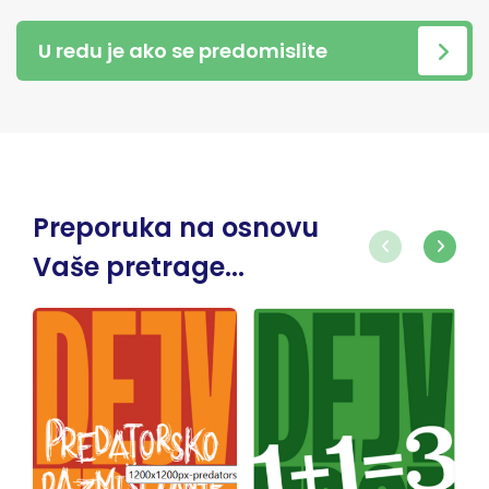
U redu je ako se predomislite
Preporuka na osnovu
Vaše pretrage...