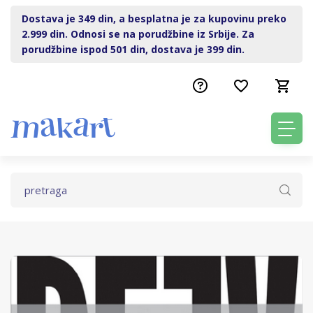
Dostava je 349 din, a besplatna je za kupovinu preko
2.999 din. Odnosi se na porudžbine iz Srbije. Za
porudžbine ispod 501 din, dostava je 399 din.