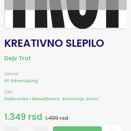
KREATIVNO SLEPILO
Dejv Trot
Izdavač
KP Advertajzing
Žanr
Publicistika
Menadžment, ekonomija, biznis
1.349 rsd
1.499 rsd