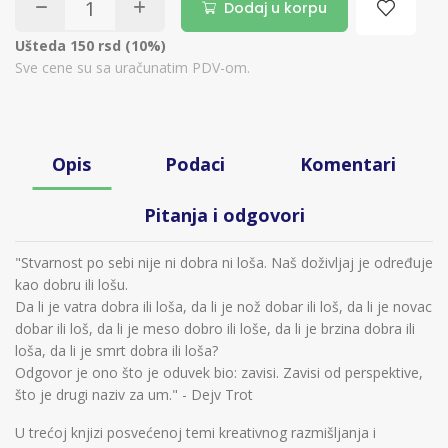
Dodaj u korpu
Ušteda 150 rsd (10%)
Sve cene su sa uračunatim PDV-om.
Opis
Podaci
Komentari
Pitanja i odgovori
"Stvarnost po sebi nije ni dobra ni loša. Naš doživljaj je određuje
kao dobru ili lošu.
Da li je vatra dobra ili loša, da li je nož dobar ili loš, da li je novac
dobar ili loš, da li je meso dobro ili loše, da li je brzina dobra ili
loša, da li je smrt dobra ili loša?
Odgovor je ono što je oduvek bio: zavisi. Zavisi od perspektive,
što je drugi naziv za um." - Dejv Trot
U trećoj knjizi posvećenoj temi kreativnog razmišljanja i