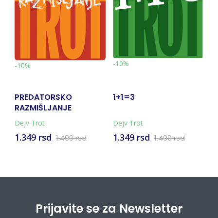
-
-10%
-10%
PREDATORSKO
1+1=3
D
RAZMIŠLJANJE
O
Dejv Trot
Dejv Trot
Ro
1.349 rsd
1.349 rsd
1
1.499 rsd
1.499 rsd
Prijavite se za Newsletter