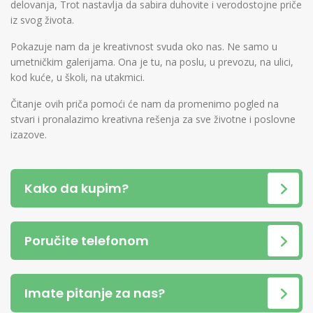
delovanja, Trot nastavlja da sabira duhovite i verodostojne priče
iz svog života.
Pokazuje nam da je kreativnost svuda oko nas. Ne samo u
umetničkim galerijama. Ona je tu, na poslu, u prevozu, na ulici,
kod kuće, u školi, na utakmici.
Čitanje ovih priča pomoći će nam da promenimo pogled na
stvari i pronalazimo kreativna rešenja za sve životne i poslovne
izazove.
Kako da kupim?
Poručite telefonom
Imate pitanje za nas?