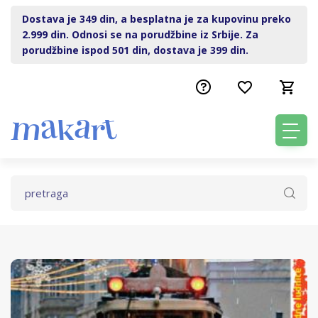
Dostava je 349 din, a besplatna je za kupovinu preko
2.999 din. Odnosi se na porudžbine iz Srbije. Za
porudžbine ispod 501 din, dostava je 399 din.