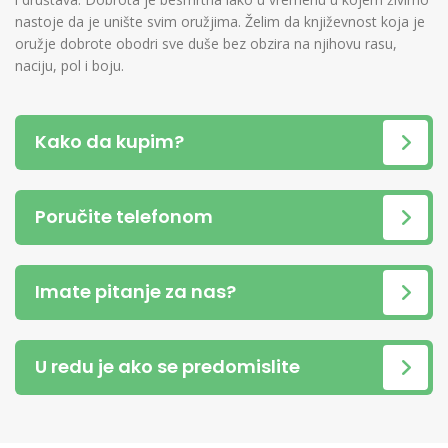
nastoje da je unište svim oružjima. Želim da književnost koja je
oružje dobrote obodri sve duše bez obzira na njihovu rasu,
naciju, pol i boju.
Kako da kupim?
Poručite telefonom
Imate pitanje za nas?
U redu je ako se predomislite