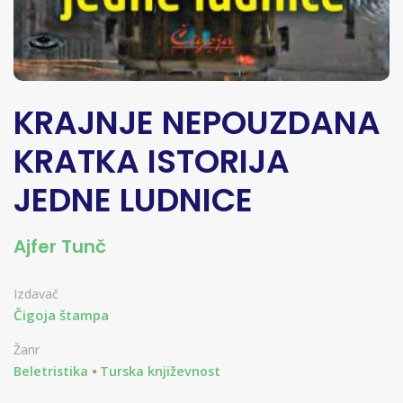
KRAJNJE NEPOUZDANA
KRATKA ISTORIJA
JEDNE LUDNICE
Ajfer Tunč
Izdavač
Čigoja štampa
Žanr
Beletristika
Turska književnost