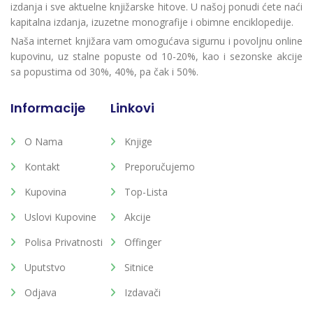
izdanja i sve aktuelne knjižarske hitove. U našoj ponudi ćete naći
kapitalna izdanja, izuzetne monografije i obimne enciklopedije.
Naša internet knjižara vam omogućava sigurnu i povoljnu online
kupovinu, uz stalne popuste od 10-20%, kao i sezonske akcije
sa popustima od 30%, 40%, pa čak i 50%.
Informacije
Linkovi
O Nama
Knjige
Kontakt
Preporučujemo
Kupovina
Top-Lista
Uslovi Kupovine
Akcije
Polisa Privatnosti
Offinger
Uputstvo
Sitnice
Odjava
Izdavači