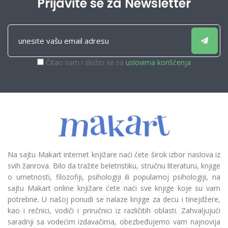
Prijavite se za Newsletter
Čitao sam i složio se sa
uslovima korišćenja
Na sajtu Makart internet knjižare naći ćete širok izbor naslova iz
svih žanrova. Bilo da tražite beletristiku, stručnu literaturu, knjige
o umetnosti, filozofiji, psihologiji ili popularnoj psihologiji, na
sajtu Makart online knjižare ćete naći sve knjige koje su vam
potrebne. U našoj ponudi se nalaze knjige za decu i tinejdžere,
kao i rečnici, vodiči i priručnici iz različitih oblasti. Zahvaljujući
saradnji sa vodećim izdavačima, obezbeđujemo vam najnovija