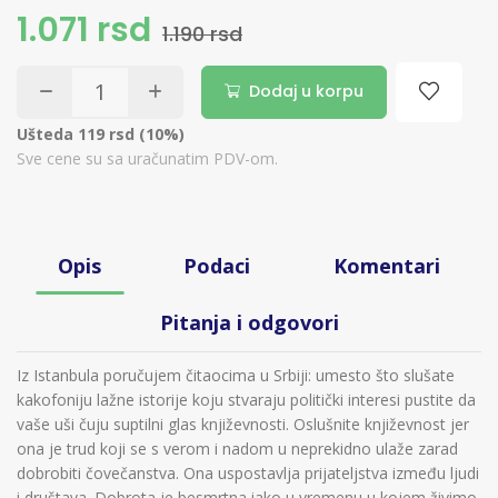
1.071 rsd
1.190 rsd
Dodaj u korpu
Ušteda 119 rsd (10%)
Sve cene su sa uračunatim PDV-om.
Opis
Podaci
Komentari
Pitanja i odgovori
Iz Istanbula poručujem čitaocima u Srbiji: umesto što slušate
kakofoniju lažne istorije koju stvaraju politički interesi pustite da
vaše uši čuju suptilni glas književnosti. Oslušnite književnost jer
ona je trud koji se s verom i nadom u neprekidno ulaže zarad
dobrobiti čovečanstva. Ona uspostavlja prijateljstva između ljudi
i društava. Dobrota je besmrtna iako u vremenu u kojem živimo