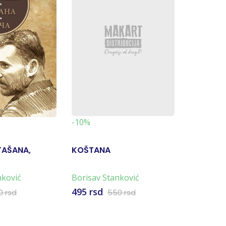
-10%
-10%
TAŠANA,
KOŠTANA
BOŽJI LJ
MLADEN
nković
Borisav Stanković
Borisav S
495 rsd
990 rsd
0 rsd
550 rsd