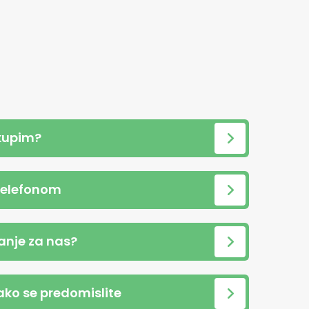
kupim?
telefonom
anje za nas?
 ako se predomislite