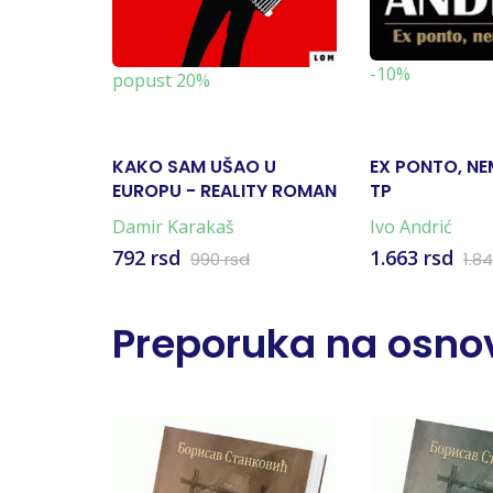
-10%
popust 20%
KAKO SAM UŠAO U
EX PONTO, NEM
EUROPU - REALITY ROMAN
TP
Damir Karakaš
Ivo Andrić
792 rsd
1.663 rsd
990 rsd
1.8
Preporuka na osnov