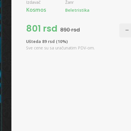
Izdavač
Žanr
Kosmos
Beletristika
801 rsd
890 rsd
Ušteda 89 rsd (10%)
Sve cene su sa uračunatim PDV-om.