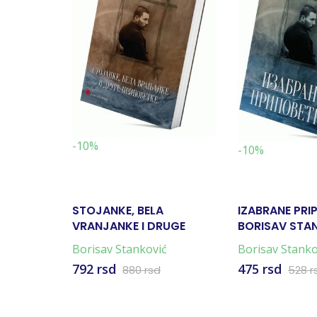
-10%
-10%
STOJANKE, BELA
IZABRANE PRI
VRANJANKE I DRUGE
BORISAV STA
PRIPOVETKE
Borisav Stanković
Borisav Stanko
792 rsd
475 rsd
880 rsd
528 r