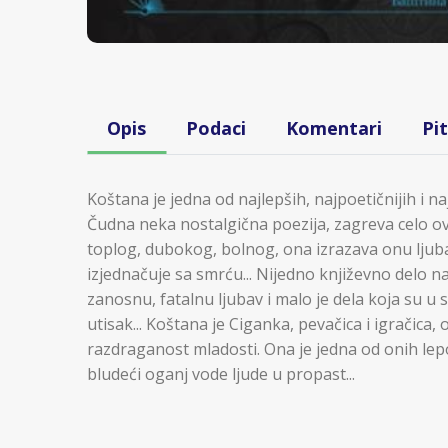
Opis
Podaci
Komentari
Pi
Koštana je jedna od najlepših, najpoetičnijih i na
Čudna neka nostalgična poezija, zagreva celo ov
toplog, dubokog, bolnog, ona izrazava onu ljubav 
izjednačuje sa smrću... Nijedno književno delo n
zanosnu, fatalnu ljubav i malo je dela koja su u 
utisak... Koštana je Ciganka, pevačica i igračica,
razdraganost mladosti. Ona je jedna od onih lepo
bludeći oganj vode ljude u propast...