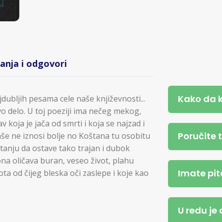
tanja i odgovori
Kako da 
jdubljih pesama cele naše književnosti...
o delo. U toj poeziji ima nečeg mekog,
koja je jača od smrti i koja se najzad i
Poručite 
aše ne iznosi bolje no Koštana tu osobitu
stanju da ostave tako trajan i dubok
 ona oličava buran, veseo život, plahu
Imate pit
ta od čijeg bleska oči zaslepe i koje kao
U redu je