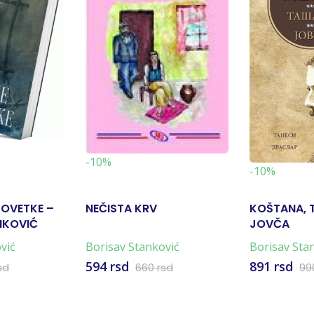
-10%
-10%
POVETKE –
NEČISTA KRV
KOŠTANA, 
NKOVIĆ
JOVČA
vić
Borisav Stanković
Borisav Sta
594 rsd
891 rsd
sd
660 rsd
99