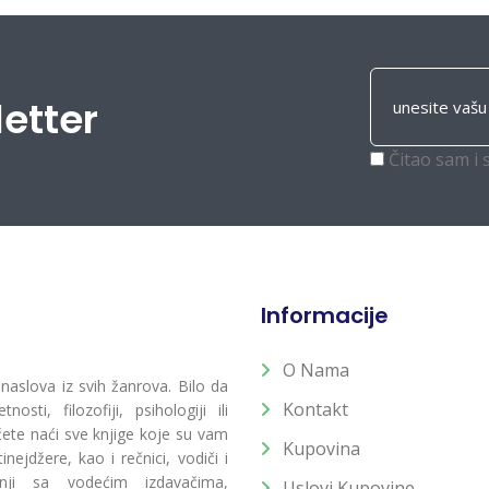
letter
Čitao sam i 
Informacije
O Nama
 naslova iz svih žanrova. Bilo da
Kontakt
osti, filozofiji, psihologiji ili
 ćete naći sve knjige koje su vam
Kupovina
ejdžere, kao i rečnici, vodiči i
radnji sa vodećim izdavačima,
Uslovi Kupovine