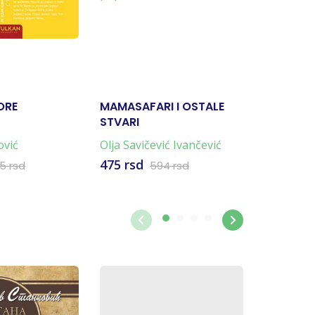
-10%
ORE
MAMASAFARI I OSTALE
PREKINIT
STVARI
KRUG
ović
Olja Savičević Ivančević
Marijel B
475 rsd
1.259 rs
5 rsd
594 rsd