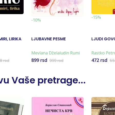
-15%
-10%
IRI, LIRIKA
LJUBAVNE PESME
LJUDI GOV
Mevlana Dželaludin Rumi
Rastko Petr
899 rsd
472 rsd
48 rsd
999 rsd
55
u Vaše pretrage...