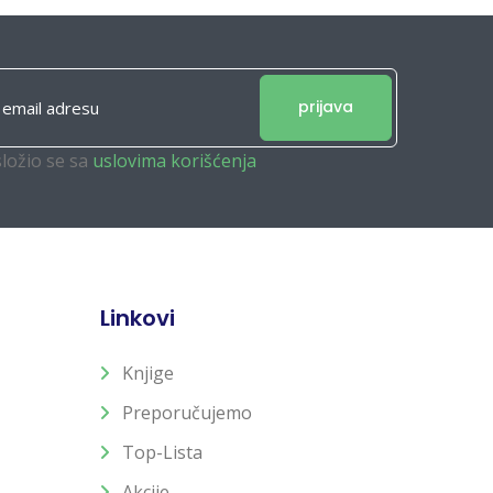
prijava
složio se sa
uslovima korišćenja
Linkovi
Knjige
Preporučujemo
Top-Lista
Akcije