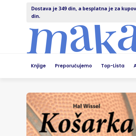
Dostava je 349 din, a besplatna je za kupov
din.
Knjige
Preporučujemo
Top-Lista
A