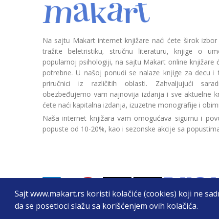
Na sajtu Makart internet knjižare naći ćete širok izbor
tražite beletristiku, stručnu literaturu, knjige o umetn
popularnoj psihologiji, na sajtu Makart online knjižare
potrebne. U našoj ponudi se nalaze knjige za decu i tin
priručnici iz različitih oblasti. Zahvaljujući sa
obezbeđujemo vam najnovija izdanja i sve aktuelne kn
ćete naći kapitalna izdanja, izuzetne monografije i obim
Naša internet knjižara vam omogućava sigurnu i povo
popuste od 10-20%, kao i sezonske akcije sa popustim
Sajt www.makart.rs koristi kolačiće (cookies) koji ne sa
da se posetioci slažu sa korišćenjem ovih kolačića.