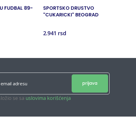
U FUDBAL 89-
SPORTSKO DRUSTVO
SPORT U 
"CUKARICKI" BEOGRAD
SOCIJAL
1926 - 1976
Nikola Mi
2.941 rsd
1.980 rs
prijava
složio se sa
uslovima korišćenja