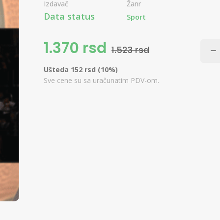
Izdavač
Žanr
Data status
Sport
1.370 rsd
1.523 rsd
Ušteda 152 rsd (10%)
Sve cene su sa uračunatim PDV-om.