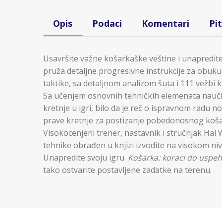
Opis
Podaci
Komentari
Pi
Usavršite važne košarkaške veštine i unapredite
pruža detaljne progresivne instrukcije za obuk
taktike, sa detaljnom analizom šuta i 111 vežbi
Sa učenjem osnovnih tehničkih elemenata nauči
kretnje u igri, bilo da je reč o ispravnom radu n
prave kretnje za postizanje pobedonosnog koša
Visokocenjeni trener, nastavnik i stručnjak Hal
tehnike obrađen u knjizi izvodite na visokom ni
Unapredite svoju igru.
Košarka: koraci do uspe
tako ostvarite postavljene zadatke na terenu.