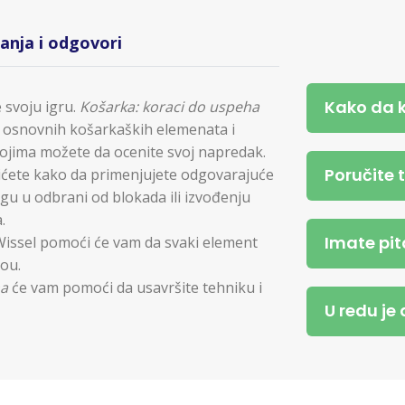
tanja i odgovori
Kako da 
 svoju igru.
Košarka: koraci do uspeha
u osnovnih košarkaških elemenata i
 kojima možete da ocenite svoj napredak.
Poručite 
ćete kako da primenjujete odgovarajuće
ogu u odbrani od blokada ili izvođenju
.
Imate pit
 Wissel pomoći će vam da svaki element
vou.
ha
će vam pomoći da usavršite tehniku i
U redu je