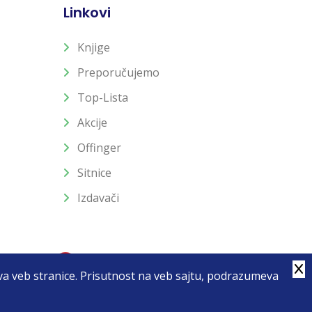
Linkovi
Knjige
Preporučujemo
Top-Lista
Akcije
Offinger
Sitnice
Izdavači
stva veb stranice. Prisutnost na veb sajtu, podrazumeva