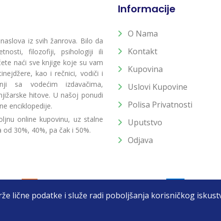
Informacije
O Nama
 naslova iz svih žanrova. Bilo da
Kontakt
osti, filozofiji, psihologiji ili
 ćete naći sve knjige koje su vam
Kupovina
ejdžere, kao i rečnici, vodiči i
radnji sa vodećim izdavačima,
Uslovi Kupovine
jižarske hitove. U našoj ponudi
Polisa Privatnosti
ne enciklopedije.
ljnu online kupovinu, uz stalne
Uputstvo
a od 30%, 40%, pa čak i 50%.
Odjava
drže lične podatke i služe radi poboljšanja korisničkog isku