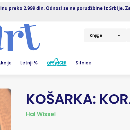
inu preko 2.999 din. Odnosi se na porudžbine iz Srbije. Z
Knjige
kcije
Letnji %
Sitnice
KOŠARKA: KOR
Hal Wissel