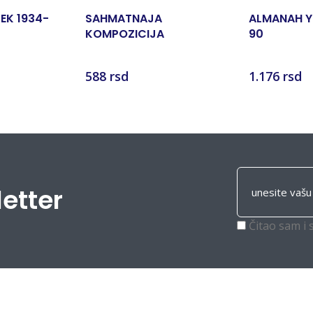
EK 1934-
SAHMATNAJA
ALMANAH Y
KOMPOZICIJA
90
588 rsd
1.176 rsd
letter
Čitao sam i 