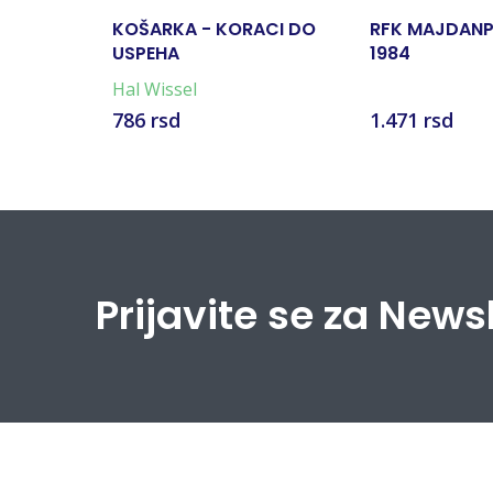
KOŠARKA - KORACI DO
RFK MAJDANP
USPEHA
1984
Hal Wissel
786 rsd
1.471 rsd
Prijavite se za News