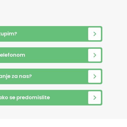
kupim?
telefonom
anje za nas?
 ako se predomislite