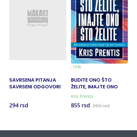
-10%
-10%
TANJA
BUDITE ONO ŠTO
SEĆANJA, SNOVI,
GOVORI
ŽELITE, IMAJTE ONO
RAZMIŠLJANJA
ŠTO ŽELITE
Kris Prentis
Karl Gustav Jung
855 rsd
1.431 rsd
950 rsd
1.590 rsd