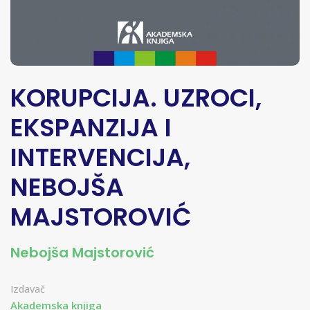
KORUPCIJA. UZROCI,
EKSPANZIJA I
INTERVENCIJA,
NEBOJŠA
MAJSTOROVIĆ
Nebojša Majstorović
Izdavač
Akademska knjiga