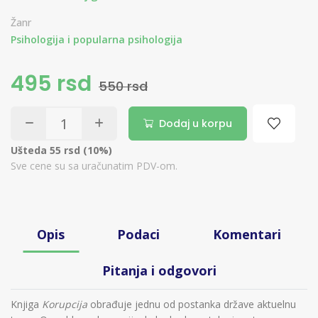
Žanr
Psihologija i popularna psihologija
495 rsd
550 rsd
Dodaj u korpu
Ušteda 55 rsd (10%)
Sve cene su sa uračunatim PDV-om.
Opis
Podaci
Komentari
Pitanja i odgovori
Knjiga
Korupcija
obrađuje jednu od postanka države aktuelnu