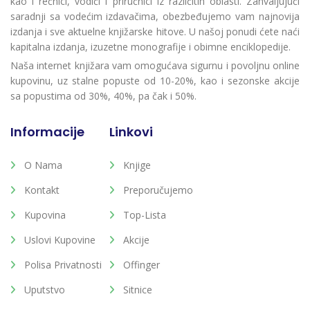
kao i rečnici, vodiči i priručnici iz različitih oblasti. Zahvaljujući
saradnji sa vodećim izdavačima, obezbeđujemo vam najnovija
izdanja i sve aktuelne knjižarske hitove. U našoj ponudi ćete naći
kapitalna izdanja, izuzetne monografije i obimne enciklopedije.
Naša internet knjižara vam omogućava sigurnu i povoljnu online
kupovinu, uz stalne popuste od 10-20%, kao i sezonske akcije
sa popustima od 30%, 40%, pa čak i 50%.
Informacije
Linkovi
O Nama
Knjige
Kontakt
Preporučujemo
Kupovina
Top-Lista
Uslovi Kupovine
Akcije
Polisa Privatnosti
Offinger
Uputstvo
Sitnice