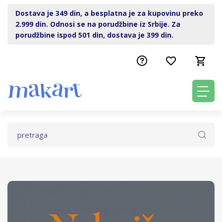
Dostava je 349 din, a besplatna je za kupovinu preko
2.999 din. Odnosi se na porudžbine iz Srbije. Za
porudžbine ispod 501 din, dostava je 399 din.