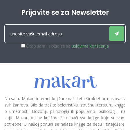
Prijavite se za Newsletter
Čitao sam i složio se sa
uslovima korišćenja
Na sajtu Makart internet knjižare naći ćete širok izbor naslova iz
svih žanrova. Bilo da tražite beletristiku, stručnu literaturu, knjige
o umetnosti, filozofiji, psihologiji ili popularnoj psihologiji, na
sajtu Makart online knjižare ćete naći sve knjige koje su vam
potrebne. U našoj ponudi se nalaze knjige za decu i tinejdžere,