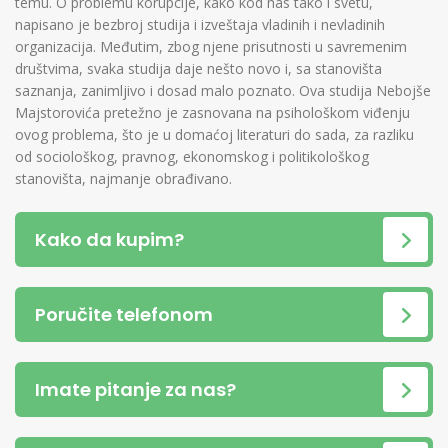
temu. O problemu korupcije, kako kod nas tako i svetu,
napisano je bezbroj studija i izveštaja vladinih i nevladinih
organizacija. Međutim, zbog njene prisutnosti u savremenim
društvima, svaka studija daje nešto novo i, sa stanovišta
saznanja, zanimljivo i dosad malo poznato. Ova studija Nebojše
Majstorovića pretežno je zasnovana na psihološkom viđenju
ovog problema, što je u domaćoj literaturi do sada, za razliku
od sociološkog, pravnog, ekonomskog i politikološkog
stanovišta, najmanje obrađivano.
Kako da kupim?
Poručite telefonom
Imate pitanje za nas?