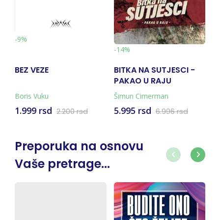
-10%
-14%
BITKA NA SUTJESCI -
VOLI ME VIŠE OD S
PAKAO U RAJU
NA SVIJETU
(KNJIGA + KARTA)
Šimun Cimerman
Mira Furlan
5.995 rsd
1.793 rsd
00 rsd
6.996 rsd
1.991 rsd
Preporuka na osnovu
Vaše pretrage...