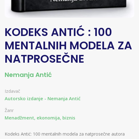
KODEKS ANTIĆ : 100
MENTALNIH MODELA ZA
NATPROSEČNE
Nemanja Antić
Izdavač
Autorsko izdanje - Nemanja Antić
Žanr
Menadžment, ekonomija, biznis
Kodeks Antić: 100 mentalnih modela za natprosečne autora