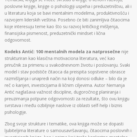
poslovne knjige, knjige o psihologiji uspeha i preduzetništvu, ali i
u literaturu koja se bavi mentalnim modelima, produktivnošću i
razvojem liderskih veština. Posebno će biti zanimljiva čitaocima
koje interesuju teme kao što su razvoj kritičkog mišljenja,
finansijska pismenost, preduzetnički mindset i lična
odgovornost.
Kodeks Antić: 100 mentalnih modela za natprosečne
nije
strukturiran kao klasična motivaciona literatura, već kao
priručnik za primenu u svakodnevnom životu i poslovanju. Svaki
model i stav podstiče čitaoca da preispita sopstvene obrasce
razmišljanja i unapredi način na koji donosi odluke – bilo da je
reč o karijeri, investicijama ili ličnim ciljevima. Autor Nemanja
Antić naglašava važnost discipline, dugoročnog planiranja i
preuzimanja potpune odgovornosti za rezultate, što ovu knjigu
svrstava i među ozbiljnije naslove iz oblasti self-help i biznis
psihologije.
Zbog svoje strukture i tematike, ova knjiga može se dopasti
ljubiteljima literature o samousavršavanju, čitaocima poslovnih i