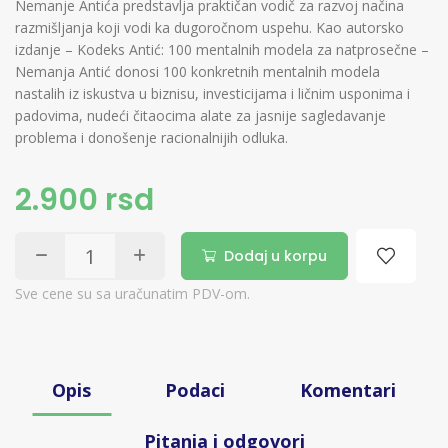
Nemanje Antića predstavlja praktičan vodič za razvoj načina
razmišljanja koji vodi ka dugoročnom uspehu. Kao autorsko
izdanje – Kodeks Antić: 100 mentalnih modela za natprosečne –
Nemanja Antić donosi 100 konkretnih mentalnih modela
nastalih iz iskustva u biznisu, investicijama i ličnim usponima i
padovima, nudeći čitaocima alate za jasnije sagledavanje
problema i donošenje racionalnijih odluka.
2.900 rsd
Dodaj u korpu
Sve cene su sa uračunatim PDV-om.
Opis
Podaci
Komentari
Pitanja i odgovori