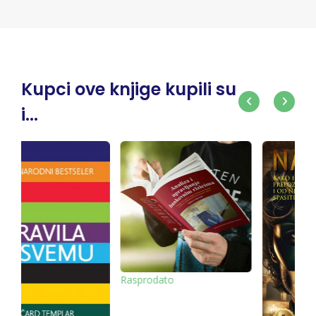
Kupci ove knjige kupili su
i...
to