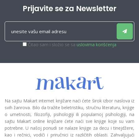
Prijavite se za Newsletter
Čitao sam i složio se sa
uslovima korišćenja
Na sajtu Makart internet knjižare naći ćete širok izbor naslova iz
svih žanrova. Bilo da tražite beletristiku, stručnu literaturu, knjige
o umetnosti, filozofiji, psihologiji ili popularnoj psihologiji, na
sajtu Makart online knjižare ćete naći sve knjige koje su vam
potrebne. U našoj ponudi se nalaze knjige za decu i tinejdžere,
kao i rečnici, vodiči i priručnici iz različitih oblasti. Zahvaljujući