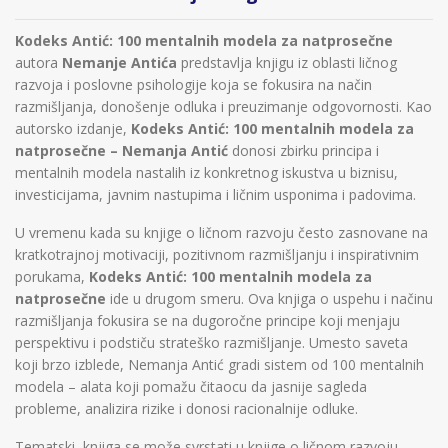
Kodeks Antić: 100 mentalnih modela za natprosečne
autora
Nemanje Antića
predstavlja knjigu iz oblasti ličnog
razvoja i poslovne psihologije koja se fokusira na način
razmišljanja, donošenje odluka i preuzimanje odgovornosti. Kao
autorsko izdanje,
Kodeks Antić: 100 mentalnih modela za
natprosečne – Nemanja Antić
donosi zbirku principa i
mentalnih modela nastalih iz konkretnog iskustva u biznisu,
investicijama, javnim nastupima i ličnim usponima i padovima.
U vremenu kada su knjige o ličnom razvoju često zasnovane na
kratkotrajnoj motivaciji, pozitivnom razmišljanju i inspirativnim
porukama,
Kodeks Antić: 100 mentalnih modela za
natprosečne
ide u drugom smeru. Ova knjiga o uspehu i načinu
razmišljanja fokusira se na dugoročne principe koji menjaju
perspektivu i podstiču strateško razmišljanje. Umesto saveta
koji brzo izblede, Nemanja Antić gradi sistem od 100 mentalnih
modela – alata koji pomažu čitaocu da jasnije sagleda
probleme, analizira rizike i donosi racionalnije odluke.
Tematski, knjiga se može svrstati u knjige o ličnom razvoju,