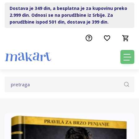
Dostava je 349 din, a besplatna je za kupovinu preko
2.999 din. Odnosi se na porudžbine iz Srbije. Za
porudžbine ispod 501 din, dostava je 399 din.