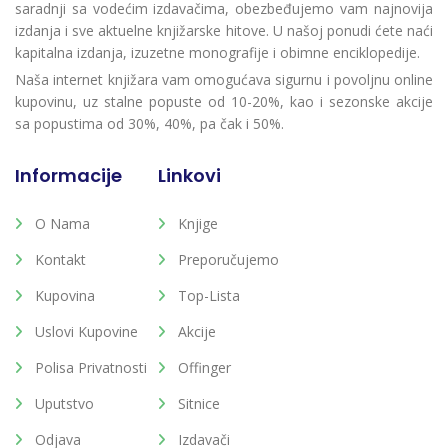
saradnji sa vodećim izdavačima, obezbeđujemo vam najnovija
izdanja i sve aktuelne knjižarske hitove. U našoj ponudi ćete naći
kapitalna izdanja, izuzetne monografije i obimne enciklopedije.
Naša internet knjižara vam omogućava sigurnu i povoljnu online
kupovinu, uz stalne popuste od 10-20%, kao i sezonske akcije
sa popustima od 30%, 40%, pa čak i 50%.
Informacije
Linkovi
O Nama
Knjige
Kontakt
Preporučujemo
Kupovina
Top-Lista
Uslovi Kupovine
Akcije
Polisa Privatnosti
Offinger
Uputstvo
Sitnice
Odjava
Izdavači