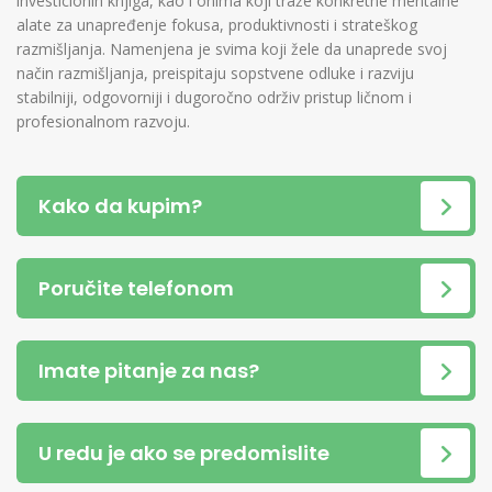
investicionih knjiga, kao i onima koji traže konkretne mentalne
alate za unapređenje fokusa, produktivnosti i strateškog
razmišljanja. Namenjena je svima koji žele da unaprede svoj
način razmišljanja, preispitaju sopstvene odluke i razviju
stabilniji, odgovorniji i dugoročno održiv pristup ličnom i
profesionalnom razvoju.
Kako da kupim?
Poručite telefonom
Imate pitanje za nas?
U redu je ako se predomislite