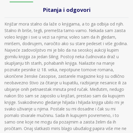
Pitanja i odgovori
Knjižar mora stalno da laže o knjigama, a to ga odbija od njih.
Stalno ih briše, tegli, premešta tamo-vamo. Nekada sam zaista
voleo knjige i sve u vezi sa njima; voleo sam da ih gledam,
mirišem, dodirujem, naročito ako su stare pedeset i više godina.
Najveće zadovoljstvo mi je bilo da na seoskoj aukciji kupim
gomilu knjiga za jedan šiling. Postoji neka čudnovata draž u
skupljanju tih starih, pohabanih knjiga. Nailazite na manje
poznate pesnike iz 18. veka, nepotpune tomove romana,
ukoričene ženske časopise, zastarele magazine koji su odlično
neobavezno štivo za čitanje u kupatilu, razbijanje nesanice ili za
ubijanje onih petnaestak minuta pred ručak. Međutim, nedugo
nakon što sam se zaposlio u knjižari, prestao sam da kupujem
knjige. Svakodnevno gledanje hiljada i hiljada knjiga ubilo mi je
svako uživanje u njima. Postale su mi dosadne i čak su mi
pomalo stvarale mučninu. Sada ih kupujem povremeno, i to
samo one koje ne mogu da pozajmim a zaista želim da ih
pročitam. Onaj slatkasti miris blago ubuđalog papira više me ne