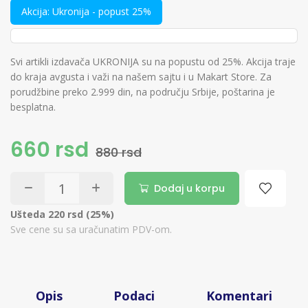
Akcija: Ukronija - popust 25%
Svi artikli izdavača UKRONIJA su na popustu od 25%. Akcija traje
do kraja avgusta i važi na našem sajtu i u Makart Store. Za
porudžbine preko 2.999 din, na području Srbije, poštarina je
besplatna.
660 rsd
880 rsd
Dodaj u korpu
Ušteda 220 rsd (25%)
Sve cene su sa uračunatim PDV-om.
Opis
Podaci
Komentari