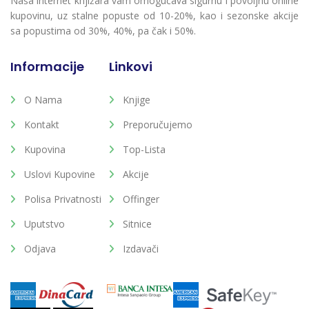
Naša internet knjižara vam omogućava sigurnu i povoljnu online
kupovinu, uz stalne popuste od 10-20%, kao i sezonske akcije
sa popustima od 30%, 40%, pa čak i 50%.
Informacije
Linkovi
O Nama
Knjige
Kontakt
Preporučujemo
Kupovina
Top-Lista
Uslovi Kupovine
Akcije
Polisa Privatnosti
Offinger
Uputstvo
Sitnice
Odjava
Izdavači