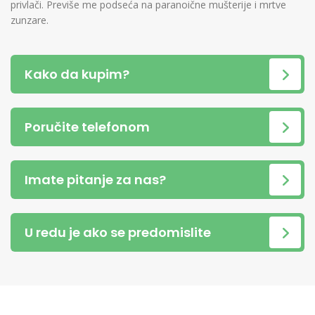
privlači. Previše me podseća na paranoične mušterije i mrtve
zunzare.
Kako da kupim?
Poručite telefonom
Imate pitanje za nas?
U redu je ako se predomislite