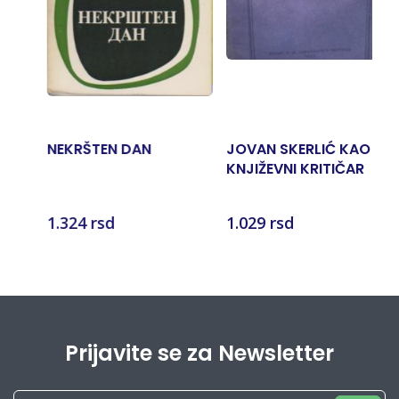
AN
JOVAN SKERLIĆ KAO
NEKO JE PROŠAO 
KNJIŽEVNI KRITIČAR
PUTEM
Želidrag Nikčević
1.029 rsd
495 rsd
Prijavite se za Newsletter