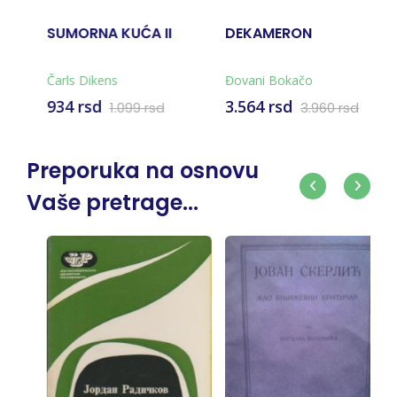
ĆA II
DEKAMERON
KAD JE NIČE PLAK
Đovani Bokačo
Irvin Jalom
3.564 rsd
1.349 rsd
9 rsd
3.960 rsd
1.499 rs
Preporuka na osnovu
Vaše pretrage...