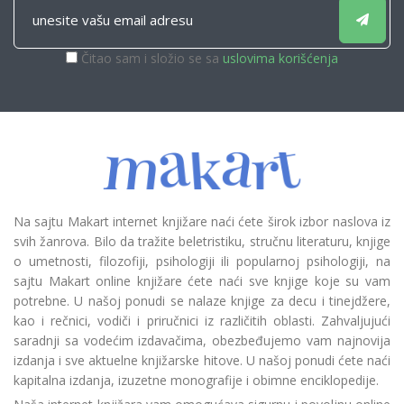
Čitao sam i složio se sa
uslovima korišćenja
Na sajtu Makart internet knjižare naći ćete širok izbor naslova iz
svih žanrova. Bilo da tražite beletristiku, stručnu literaturu, knjige
o umetnosti, filozofiji, psihologiji ili popularnoj psihologiji, na
sajtu Makart online knjižare ćete naći sve knjige koje su vam
potrebne. U našoj ponudi se nalaze knjige za decu i tinejdžere,
kao i rečnici, vodiči i priručnici iz različitih oblasti. Zahvaljujući
saradnji sa vodećim izdavačima, obezbeđujemo vam najnovija
izdanja i sve aktuelne knjižarske hitove. U našoj ponudi ćete naći
kapitalna izdanja, izuzetne monografije i obimne enciklopedije.