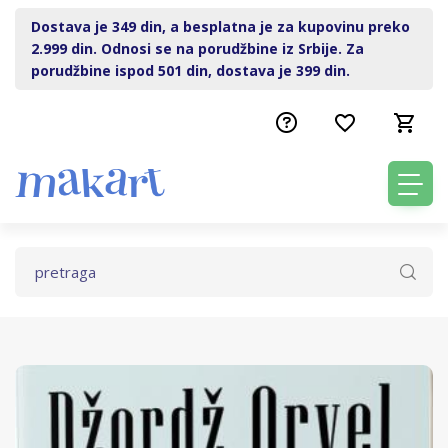
Dostava je 349 din, a besplatna je za kupovinu preko
2.999 din. Odnosi se na porudžbine iz Srbije. Za
porudžbine ispod 501 din, dostava je 399 din.