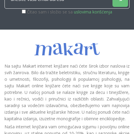
Čitao sam i složio se sa
uslovima korišćenja
Na sajtu Makart internet knjižare naći ćete širok izbor naslova iz
svih žanrova. Bilo da tražite beletristiku, stručnu literaturu, knjige
o umetnosti, filozofiji, psihologiji ili popularnoj psihologiji, na
sajtu Makart online knjižare ćete naći sve knjige koje su vam
potrebne. U našoj ponudi se nalaze knjige za decu i tinejdžere,
kao i rečnici, vodiči i priručnici iz različitih oblasti. Zahvaljujući
saradnji sa vodećim izdavačima, obezbeđujemo vam najnovija
izdanja i sve aktuelne knjižarske hitove. U našoj ponudi ćete naći
kapitalna izdanja, izuzetne monografije i obimne enciklopedije.
Naša internet knjižara vam omogućava sigurnu i povoljnu online
kupovinu, uz stalne popuste od 10-20%, kao i sezonske akcije