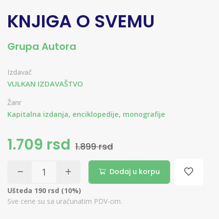
KNJIGA O SVEMU
Grupa Autora
Izdavač
VULKAN IZDAVAŠTVO
Žanr
Kapitalna izdanja, enciklopedije, monografije
1.709 rsd
1.899 rsd
Dodaj u korpu
Ušteda 190 rsd (10%)
Sve cene su sa uračunatim PDV-om.