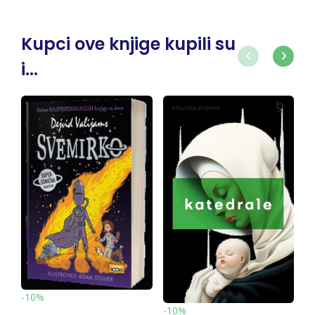
Kupci ove knjige kupili su
i...
-10%
-
-10%