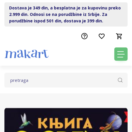
Dostava je 349 din, a besplatna je za kupovinu preko
2.999 din. Odnosi se na porudžbine iz Srbije. Za
porudžbine ispod 501 din, dostava je 399 din.