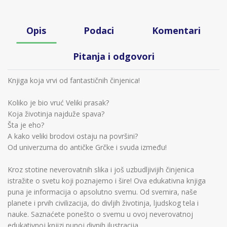
Opis
Podaci
Komentari
Pitanja i odgovori
Knjiga koja vrvi od fantastičnih činjenica!
Koliko je bio vruć Veliki prasak?
Koja životinja najduže spava?
Šta je eho?
A kako veliki brodovi ostaju na površini?
Od univerzuma do antičke Grčke i svuda između!
Kroz stotine neverovatnih slika i još uzbudljivijih činjenica
istražite o svetu koji poznajemo i šire! Ova edukativna knjiga
puna je informacija o apsolutno svemu. Od svemira, naše
planete i prvih civilizacija, do divljih životinja, ljudskog tela i
nauke. Saznaćete ponešto o svemu u ovoj neverovatnoj
edukativnoj knjizi punoj divnih ilustracija.