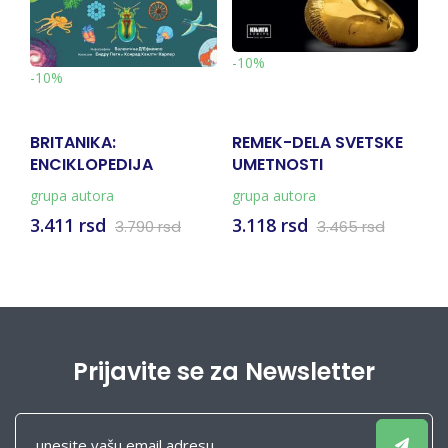
-10%
-10%
BRITANIKA:
REMEK-DELA SVETSKE
E
ENCIKLOPEDIJA
UMETNOSTI
M
INFOGRAFIKA
grupa autora
grupa autora
Gr
3.411 rsd
3.118 rsd
5
3.790 rsd
3.465 rsd
Prijavite se za Newsletter