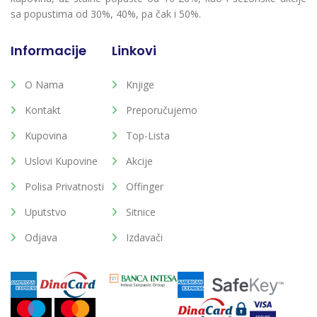
sa popustima od 30%, 40%, pa čak i 50%.
Informacije
Linkovi
O Nama
Knjige
Kontakt
Preporučujemo
Kupovina
Top-Lista
Uslovi Kupovine
Akcije
Polisa Privatnosti
Offinger
Uputstvo
Sitnice
Odjava
Izdavači