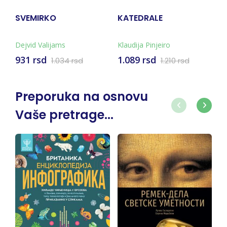
SVEMIRKO
KATEDRALE
K
M
Dejvid Valijams
Klaudija Pinjeiro
T
931 rsd
1.089 rsd
7
1.034 rsd
1.210 rsd
Preporuka na osnovu
Vaše pretrage...