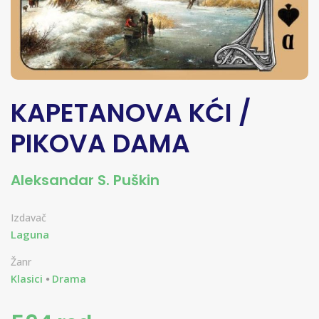
KAPETANOVA KĆI /
PIKOVA DAMA
Aleksandar S. Puškin
Izdavač
Laguna
Žanr
Klasici
Drama