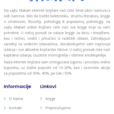
Na sajtu Makart internet knjižare naći ćete širok izbor naslova iz
svih žanrova. Bilo da tražite beletristiku, stručnu literaturu, knjige
o umetnosti, filozofiji, psihologiji ili popularnoj psihologiji, na
sajtu Makart online knjižare ćete naći sve knjige koje su vam
potrebne. U našoj ponudi se nalaze knjige za decu i tinejdžere,
kao i rečnici, vodiči i priručnici iz različitih oblasti. Zahvaljujući
saradnji sa vodećim izdavačima, obezbeđujemo vam najnovija
izdanja i sve aktuelne knjižarske hitove. U našoj ponudi ćete naći
kapitalna izdanja, izuzetne monografije i obimne enciklopedije.
Naša internet knjižara vam omogućava sigurnu i povoljnu online
kupovinu, uz stalne popuste od 10-20%, kao i sezonske akcije
sa popustima od 30%, 40%, pa čak i 50%.
Informacije
Linkovi
O Nama
Knjige
Kontakt
Preporučujemo