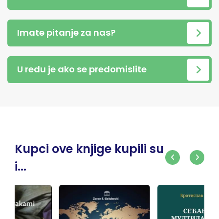
Imate pitanje za nas?
U redu je ako se predomislite
Kupci ove knjige kupili su
i...