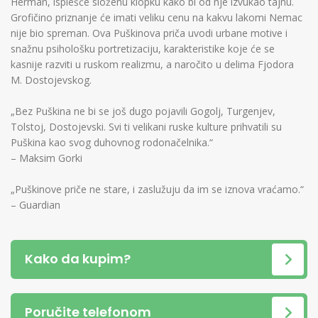
Herman, isplešće složenu klopku kako bi od nje izvukao tajnu.
Grofičino priznanje će imati veliku cenu na kakvu lakomi Nemac
nije bio spreman. Ova Puškinova priča uvodi urbane motive i
snažnu psihološku portretizaciju, karakteristike koje će se
kasnije razviti u ruskom realizmu, a naročito u delima Fjodora
M. Dostojevskog.
„Bez Puškina ne bi se još dugo pojavili Gogolj, Turgenjev,
Tolstoj, Dostojevski. Svi ti velikani ruske kulture prihvatili su
Puškina kao svog duhovnog rodonačelnika.“
– Maksim Gorki
„Puškinove priče ne stare, i zaslužuju da im se iznova vraćamo.“
– Guardian
Kako da kupim?
Poručite telefonom