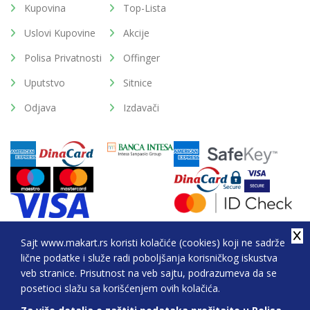
Kupovina
Top-Lista
Uslovi Kupovine
Akcije
Polisa Privatnosti
Offinger
Uputstvo
Sitnice
Odjava
Izdavači
Sajt www.makart.rs koristi kolačiće (cookies) koji ne sadrže
lične podatke i služe radi poboljšanja korisničkog iskustva
2026. All Rights Reserved © Makart.rs - MAKART DOO
veb stranice. Prisutnost na veb sajtu, podrazumeva da se
BEOGRAD (NOVI BEOGRAD), PIB: 105184104, MB:
posetioci slažu sa korišćenjem ovih kolačića.
20337524