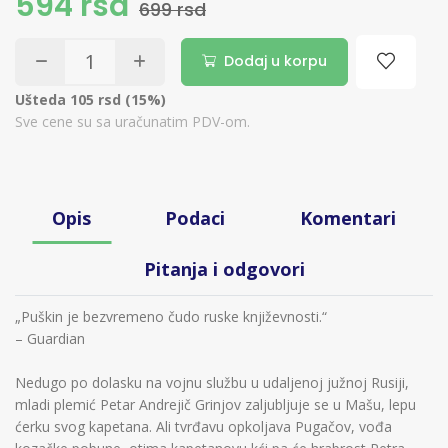
594 rsd
699 rsd
Dodaj u korpu
Ušteda 105 rsd (15%)
Sve cene su sa uračunatim PDV-om.
Opis
Podaci
Komentari
Pitanja i odgovori
„Puškin je bezvremeno čudo ruske književnosti.“
– Guardian
Nedugo po dolasku na vojnu službu u udaljenoj južnoj Rusiji,
mladi plemić Petar Andrejič Grinjov zaljubljuje se u Mašu, lepu
ćerku svog kapetana. Ali tvrđavu opkoljava Pugačov, vođa