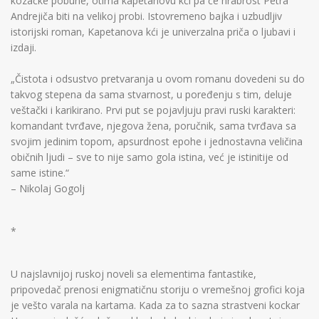
kozačke pobune, otima kapetanovu kći pa će hrabrost Petra
Andrejiča biti na velikoj probi. Istovremeno bajka i uzbudljiv
istorijski roman, Kapetanova kći je univerzalna priča o ljubavi i
izdaji.
„Čistota i odsustvo pretvaranja u ovom romanu dovedeni su do
takvog stepena da sama stvarnost, u poređenju s tim, deluje
veštački i karikirano. Prvi put se pojavljuju pravi ruski karakteri:
komandant tvrđave, njegova žena, poručnik, sama tvrđava sa
svojim jedinim topom, apsurdnost epohe i jednostavna veličina
običnih ljudi – sve to nije samo gola istina, već je istinitije od
same istine.“
– Nikolaj Gogolj
*
U najslavnijoj ruskoj noveli sa elementima fantastike,
pripovedač prenosi enigmatičnu storiju o vremešnoj grofici koja
je vešto varala na kartama. Kada za to sazna strastveni kockar