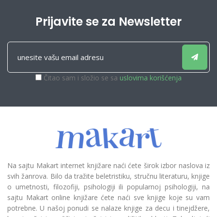
Prijavite se za Newsletter
Čitao sam i složio se sa
uslovima korišćenja
Na sajtu Makart internet knjižare naći ćete širok izbor naslova iz
svih žanrova. Bilo da tražite beletristiku, stručnu literaturu, knjige
o umetnosti, filozofiji, psihologiji ili popularnoj psihologiji, na
sajtu Makart online knjižare ćete naći sve knjige koje su vam
potrebne. U našoj ponudi se nalaze knjige za decu i tinejdžere,