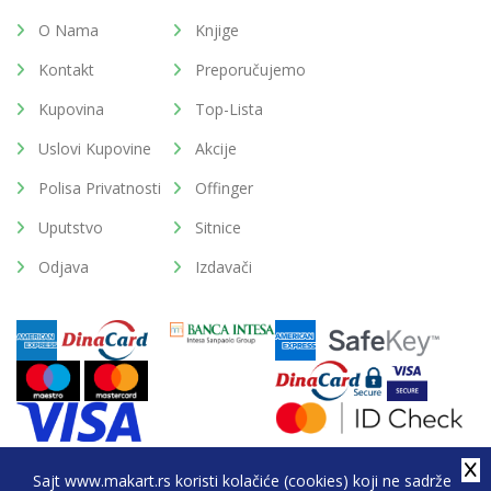
O Nama
Knjige
Kontakt
Preporučujemo
Kupovina
Top-Lista
Uslovi Kupovine
Akcije
Polisa Privatnosti
Offinger
Uputstvo
Sitnice
Odjava
Izdavači
Sajt www.makart.rs koristi kolačiće (cookies) koji ne sadrže