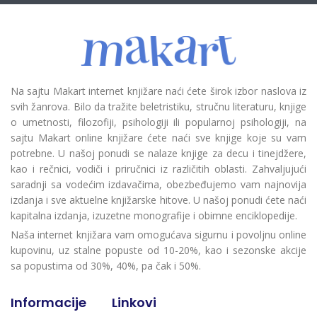
Na sajtu Makart internet knjižare naći ćete širok izbor naslova iz
svih žanrova. Bilo da tražite beletristiku, stručnu literaturu, knjige
o umetnosti, filozofiji, psihologiji ili popularnoj psihologiji, na
sajtu Makart online knjižare ćete naći sve knjige koje su vam
potrebne. U našoj ponudi se nalaze knjige za decu i tinejdžere,
kao i rečnici, vodiči i priručnici iz različitih oblasti. Zahvaljujući
saradnji sa vodećim izdavačima, obezbeđujemo vam najnovija
izdanja i sve aktuelne knjižarske hitove. U našoj ponudi ćete naći
kapitalna izdanja, izuzetne monografije i obimne enciklopedije.
Naša internet knjižara vam omogućava sigurnu i povoljnu online
kupovinu, uz stalne popuste od 10-20%, kao i sezonske akcije
sa popustima od 30%, 40%, pa čak i 50%.
Informacije
Linkovi