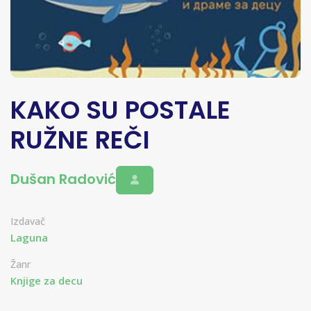
KAKO SU POSTALE
RUŽNE REČI
Dušan Radović
Izdavač
Laguna
Žanr
Knjige za decu