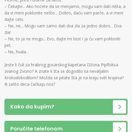
– Čekajte... Ako hoćete da se menjamo, mogu vam dati ništa, a
da vi meni poklonite nešto... Dobro, daću vam parče, a vi meni
dajte celo.
– Ne, ne... Mogu vam samo dati dva zla za jedno dobro... Dva
zla!
– Ne, to ja ne mogu... Evo, dajte mi šest i ja ću vam pokloniti
pet.
– Ne, hvala...
Jeste li čuli za hrabrog gusarskog kapetana Džona Piplfoksa
zvanog Zvono? A znate li šta se dogodilo sa nevaljalim
Krokodokodilom? Možda se pitate šta je na kraju svih krajeva?
Ili zašto deca čačkaju nos?
Kako da kupim?
Poručite telefonom