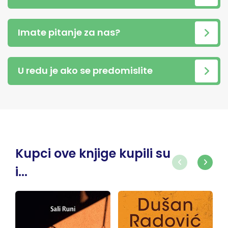
Imate pitanje za nas?
U redu je ako se predomislite
Kupci ove knjige kupili su
i...