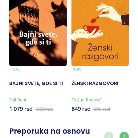
-15%
-10%
DE SI TI
ŽENSKI RAZGOVORI
VUČJE VREME: 2021
2022
Dušan Radović
Cvijetin Milivojević
849 rsd
990 rsd
9 rsd
999 rsd
1.100 rsd
Preporuka na osnovu