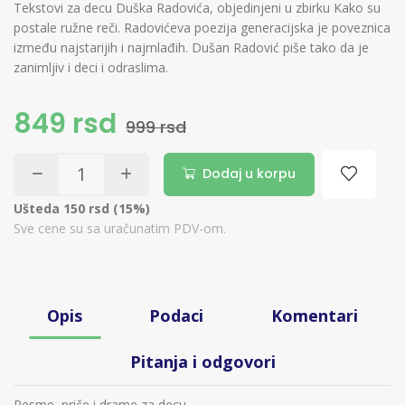
Tekstovi za decu Duška Radovića, objedinjeni u zbirku Kako su
postale ružne reči. Radovićeva poezija generacijska je poveznica
između najstarijih i najmlađih. Dušan Radović piše tako da je
zanimljiv i deci i odraslima.
849 rsd
999 rsd
Dodaj u korpu
Ušteda 150 rsd (15%)
Sve cene su sa uračunatim PDV-om.
Opis
Podaci
Komentari
Pitanja i odgovori
Pesme, priče i drame za decu.