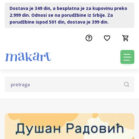
Dostava je 349 din, a besplatna je za kupovinu preko
2.999 din. Odnosi se na porudžbine iz Srbije. Za
porudžbine ispod 501 din, dostava je 399 din.