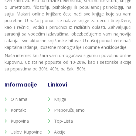
svih žanrova. Bilo da tražite beletristiku, stručnu literaturu, knjige
o umetnosti, filozofiji, psihologiji ili popularnoj psihologiji, na
sajtu Makart online knjižare ćete naći sve knjige koje su vam
potrebne. U našoj ponudi se nalaze knjige za decu i tinejdžere,
kao i rečnici, vodiči i priručnici iz različitih oblasti. Zahvaljujući
saradnji sa vodećim izdavačima, obezbeđujemo vam najnovija
izdanja i sve aktuelne knjižarske hitove. U našoj ponudi ćete naći
kapitalna izdanja, izuzetne monografije i obimne enciklopedije.
Naša internet knjižara vam omogućava sigurnu i povoljnu online
kupovinu, uz stalne popuste od 10-20%, kao i sezonske akcije
sa popustima od 30%, 40%, pa čak i 50%.
Informacije
Linkovi
O Nama
Knjige
Kontakt
Preporučujemo
Kupovina
Top-Lista
Uslovi Kupovine
Akcije