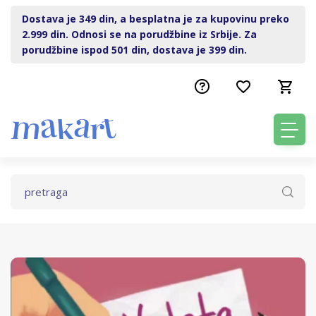
Dostava je 349 din, a besplatna je za kupovinu preko
2.999 din. Odnosi se na porudžbine iz Srbije. Za
porudžbine ispod 501 din, dostava je 399 din.