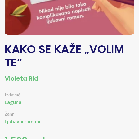
KAKO SE KAŽE „VOLIM
TE“
Violeta Rid
Izdavač
Laguna
Žanr
Ljubavni romani