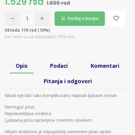
1.529 rsd
1.699 rsd
Dodaj u korpu
Ušteda 170 rsd (10%)
Sve cene su sa uračunatim PDV-om.
Opis
Podaci
Komentari
Pitanja i odgovori
Nikad nije bilo tako komplikovano napisati ljubavni roman.
Nemoguć pisac
Nepokolebljiva urednica
Ljubavna priča ispravljena crvenom olovkom
Vilijam Anderson je najuspešniji savremeni pisac epske