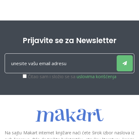
Prijavite se za Newsletter
Čitao sam i složio se sa
uslovima korišćenja
Na sajtu Makart internet knjižare naći ćete širok izbor naslova iz