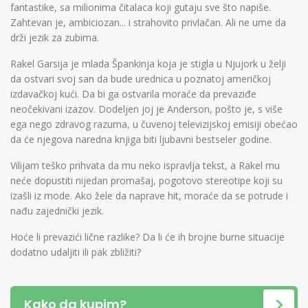
fantastike, sa milionima čitalaca koji gutaju sve što napiše.
Zahtevan je, ambiciozan... i strahovito privlačan. Ali ne ume da
drži jezik za zubima.
Rakel Garsija je mlada Špankinja koja je stigla u Njujork u želji
da ostvari svoj san da bude urednica u poznatoj američkoj
izdavačkoj kući. Da bi ga ostvarila moraće da prevaziđe
neočekivani izazov. Dodeljen joj je Anderson, pošto je, s više
ega nego zdravog razuma, u čuvenoj televizijskoj emisiji obećao
da će njegova naredna knjiga biti ljubavni bestseler godine.
Vilijam teško prihvata da mu neko ispravlja tekst, a Rakel mu
neće dopustiti nijedan promašaj, pogotovo stereotipe koji su
izašli iz mode. Ako žele da naprave hit, moraće da se potrude i
nađu zajednički jezik.
Hoće li prevazići lične razlike? Da li će ih brojne burne situacije
dodatno udaljiti ili pak zbližiti?
Kako da kupim?