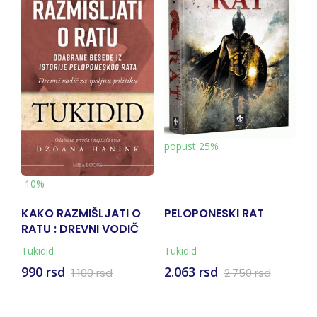
popust 25%
-10%
KAKO RAZMIŠLJATI O
PELOPONESKI RAT
ZEB
RATU : DREVNI VODIČ
ZA SPOLJNU POLITIKU
Tukidid
Tukidid
990 rsd
2.063 rsd
1.47
1.100 rsd
2.750 rsd