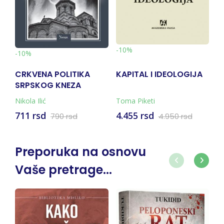
-10%
-10%
-10%
CRKVENA POLITIKA
KAPITAL I IDEOLOGIJA
SLO
SRPSKOG KNEZA
POU
LAZARA: (1371-1389)
Nikola Ilić
Toma Piketi
Vilij
711 rsd
4.455 rsd
1.98
790 rsd
4.950 rsd
Preporuka na osnovu
Vaše pretrage...