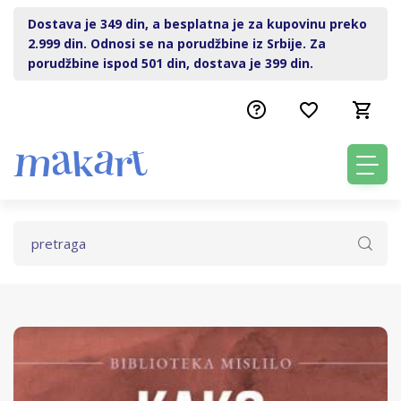
Dostava je 349 din, a besplatna je za kupovinu preko
2.999 din. Odnosi se na porudžbine iz Srbije. Za
porudžbine ispod 501 din, dostava je 399 din.