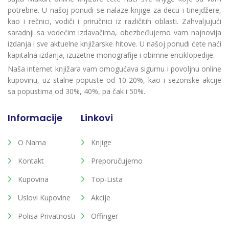
potrebne. U našoj ponudi se nalaze knjige za decu i tinejdžere,
kao i rečnici, vodiči i priručnici iz različitih oblasti. Zahvaljujući
saradnji sa vodećim izdavačima, obezbeđujemo vam najnovija
izdanja i sve aktuelne knjižarske hitove. U našoj ponudi ćete naći
kapitalna izdanja, izuzetne monografije i obimne enciklopedije.
Naša internet knjižara vam omogućava sigurnu i povoljnu online
kupovinu, uz stalne popuste od 10-20%, kao i sezonske akcije
sa popustima od 30%, 40%, pa čak i 50%.
Informacije
Linkovi
O Nama
Knjige
Kontakt
Preporučujemo
Kupovina
Top-Lista
Uslovi Kupovine
Akcije
Polisa Privatnosti
Offinger