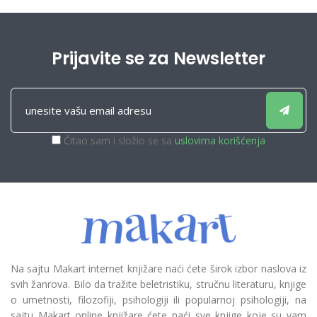
Prijavite se za Newsletter
Čitao sam i složio se sa
uslovima korišćenja
Na sajtu Makart internet knjižare naći ćete širok izbor naslova iz
svih žanrova. Bilo da tražite beletristiku, stručnu literaturu, knjige
o umetnosti, filozofiji, psihologiji ili popularnoj psihologiji, na
sajtu Makart online knjižare ćete naći sve knjige koje su vam