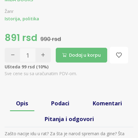
Žanr
Istorija, politika
891 rsd
990 rsd
Dodaj u korpu
Ušteda 99 rsd (10%)
Sve cene su sa uračunatim PDV-om.
Opis
Podaci
Komentari
Pitanja i odgovori
Zašto nacije idu u rat? Za šta je narod spreman da gine? Šta