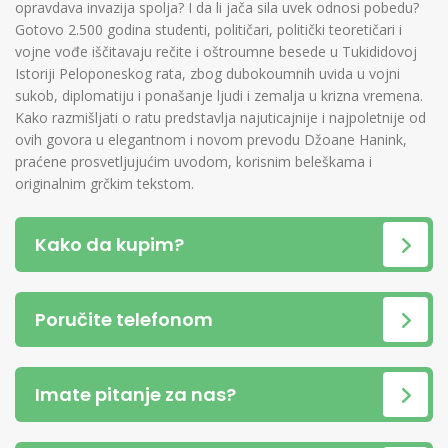
opravdava invazija spolja? I da li jača sila uvek odnosi pobedu?
Gotovo 2.500 godina studenti, političari, politički teoretičari i
vojne vođe iščitavaju rečite i oštroumne besede u Tukididovoj
Istoriji Peloponeskog rata, zbog dubokoumnih uvida u vojni
sukob, diplomatiju i ponašanje ljudi i zemalja u krizna vremena.
Kako razmišljati o ratu predstavlja najuticajnije i najpoletnije od
ovih govora u elegantnom i novom prevodu Džoane Hanink,
praćene prosvetljujućim uvodom, korisnim beleškama i
originalnim grčkim tekstom.
Kako da kupim?
Poručite telefonom
Imate pitanje za nas?