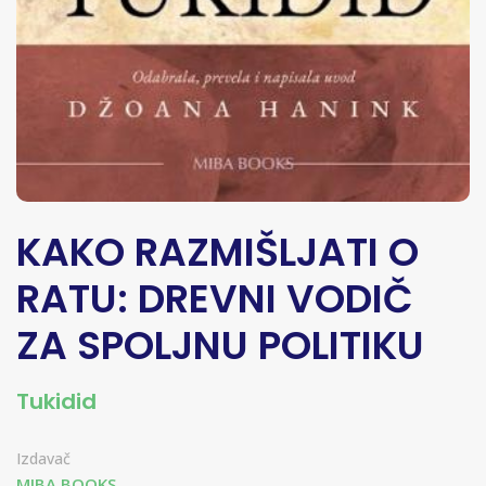
KAKO RAZMIŠLJATI O
RATU: DREVNI VODIČ
ZA SPOLJNU POLITIKU
Tukidid
Izdavač
MIBA BOOKS