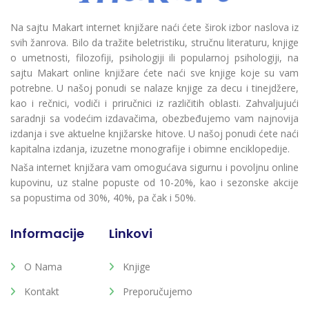
Na sajtu Makart internet knjižare naći ćete širok izbor naslova iz
svih žanrova. Bilo da tražite beletristiku, stručnu literaturu, knjige
o umetnosti, filozofiji, psihologiji ili popularnoj psihologiji, na
sajtu Makart online knjižare ćete naći sve knjige koje su vam
potrebne. U našoj ponudi se nalaze knjige za decu i tinejdžere,
kao i rečnici, vodiči i priručnici iz različitih oblasti. Zahvaljujući
saradnji sa vodećim izdavačima, obezbeđujemo vam najnovija
izdanja i sve aktuelne knjižarske hitove. U našoj ponudi ćete naći
kapitalna izdanja, izuzetne monografije i obimne enciklopedije.
Naša internet knjižara vam omogućava sigurnu i povoljnu online
kupovinu, uz stalne popuste od 10-20%, kao i sezonske akcije
sa popustima od 30%, 40%, pa čak i 50%.
Informacije
Linkovi
O Nama
Knjige
Kontakt
Preporučujemo