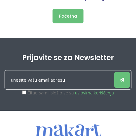
Početna
Prijavite se za Newsletter
Čitao sam i složio se sa
uslovima korišćenja