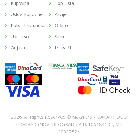
Kupovina
Top-Lista
Uslovi Kupovine
Akcije
Polisa Privatnosti
Offinger
Uputstvo
Sitnice
Odjava
Izdavači
2026. All Rights Reserved © Makart.rs - MAKART DOO
BEOGRAD (NOVI BEOGRAD), PIB: 105184104, MB:
20337524