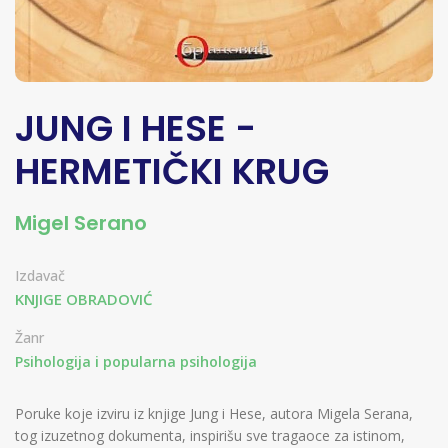
JUNG I HESE -
HERMETIČKI KRUG
Migel Serano
Izdavač
KNJIGE OBRADOVIĆ
Žanr
Psihologija i popularna psihologija
Poruke koje izviru iz knjige Jung i Hese, autora Migela Serana,
tog izuzetnog dokumenta, inspirišu sve tragaoce za istinom,