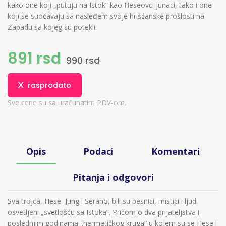
kako one koji „putuju na Istok“ kao Heseovci junaci, tako i one
koji se suočavaju sa nasleđem svoje hrišćanske prošlosti na
Zapadu sa kojeg su potekli.
891 rsd
990 rsd
rasprodato
Sve cene su sa uračunatim PDV-om.
Opis
Podaci
Komentari
Pitanja i odgovori
Sva trojca, Hese, Jung i Serano, bili su pesnici, mistici i ljudi
osvetljeni „svetlošću sa Istoka“. Pričom o dva prijateljstva i
poslednjim godinama „hermetičkog kruga“ u kojem su se Hese i