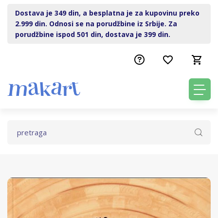
Dostava je 349 din, a besplatna je za kupovinu preko
2.999 din. Odnosi se na porudžbine iz Srbije. Za
porudžbine ispod 501 din, dostava je 399 din.