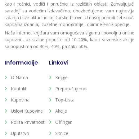
kao i rečnici, vodiči i priručnici iz različitih oblasti. Zahvaljujući
saradnji sa vodećim izdavačima, obezbeđujemo vam najnovija
izdanja i sve aktuelne knjižarske hitove. U našoj ponudi ćete naći
kapitalna izdanja, izuzetne monografije i obimne enciklopedije.
Naša internet knjižara vam omogućava sigurnu i povoljnu online
kupovinu, uz stalne popuste od 10-20%, kao i sezonske akcije
sa popustima od 30%, 40%, pa čak i 50%.
Informacije
Linkovi
O Nama
Knjige
Kontakt
Preporučujemo
Kupovina
Top-Lista
Uslovi Kupovine
Akcije
Polisa Privatnosti
Offinger
Uputstvo
Sitnice