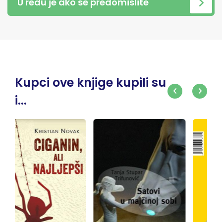
U redu je ako se predomislite
Kupci ove knjige kupili su
i...