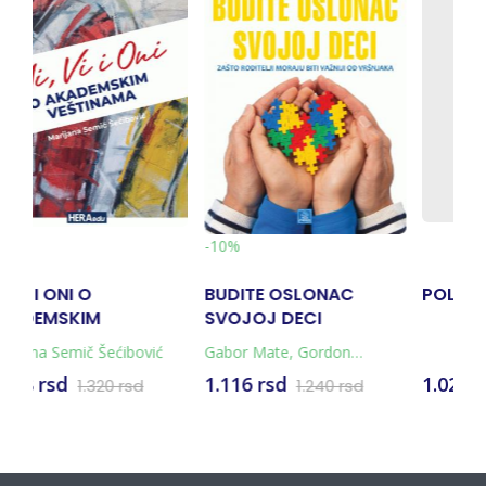
 OSLONAC
POLNO PITANJE
PSIHOPATOLO
 DECI
SVAKODNEV
ŽIVOTA
te
,
Gordon
sd
1.029 rsd
1.765 rsd
1.240 rsd