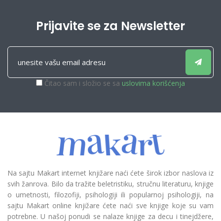
Prijavite se za Newsletter
Čitao sam i složio se sa
uslovima korišćenja
Na sajtu Makart internet knjižare naći ćete širok izbor naslova iz
svih žanrova. Bilo da tražite beletristiku, stručnu literaturu, knjige
o umetnosti, filozofiji, psihologiji ili popularnoj psihologiji, na
sajtu Makart online knjižare ćete naći sve knjige koje su vam
potrebne. U našoj ponudi se nalaze knjige za decu i tinejdžere,