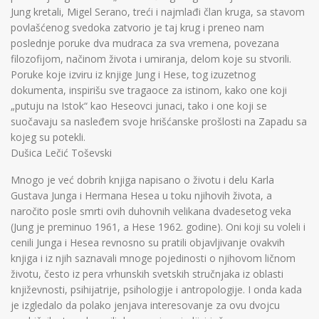
Jung kretali, Migel Serano, treći i najmlađi član kruga, sa stavom
povlašćenog svedoka zatvorio je taj krug i preneo nam
poslednje poruke dva mudraca za sva vremena, povezana
filozofijom, načinom života i umiranja, delom koje su stvorili.
Poruke koje izviru iz knjige Jung i Hese, tog izuzetnog
dokumenta, inspirišu sve tragaoce za istinom, kako one koji
„putuju na Istok“ kao Heseovci junaci, tako i one koji se
suočavaju sa nasleđem svoje hrišćanske prošlosti na Zapadu sa
kojeg su potekli.
Dušica Lečić Toševski
Mnogo je već dobrih knjiga napisano o životu i delu Karla
Gustava Junga i Hermana Hesea u toku njihovih života, a
naročito posle smrti ovih duhovnih velikana dvadesetog veka
(Jung je preminuo 1961, a Hese 1962. godine). Oni koji su voleli i
cenili Junga i Hesea revnosno su pratili objavljivanje ovakvih
knjiga i iz njih saznavali mnoge pojedinosti o njihovom ličnom
životu, često iz pera vrhunskih svetskih stručnjaka iz oblasti
književnosti, psihijatrije, psihologije i antropologije. I onda kada
je izgledalo da polako jenjava interesovanje za ovu dvojcu