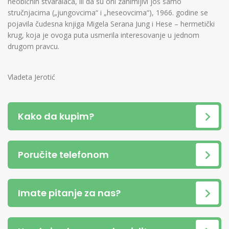
neobičnih stvaralaca, ili da su oni zanimljivi još samo
stručnjacima („jungovcima“ i „heseovcima“), 1966. godine se
pojavila čudesna knjiga Migela Serana Jung i Hese – hermetički
krug, koja je ovoga puta usmerila interesovanje u jednom
drugom pravcu.
Vladeta Jerotić
Kako da kupim?
Poručite telefonom
Imate pitanje za nas?