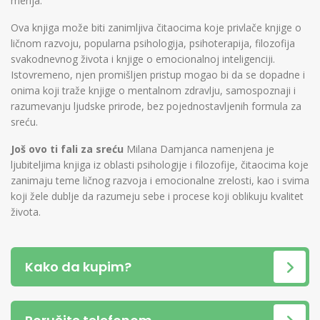
menja.
Ova knjiga može biti zanimljiva čitaocima koje privlače knjige o
ličnom razvoju, popularna psihologija, psihoterapija, filozofija
svakodnevnog života i knjige o emocionalnoj inteligenciji.
Istovremeno, njen promišljen pristup mogao bi da se dopadne i
onima koji traže knjige o mentalnom zdravlju, samospoznaji i
razumevanju ljudske prirode, bez pojednostavljenih formula za
sreću.
Još ovo ti fali za sreću
Milana Damjanca namenjena je
ljubiteljima knjiga iz oblasti psihologije i filozofije, čitaocima koje
zanimaju teme ličnog razvoja i emocionalne zrelosti, kao i svima
koji žele dublje da razumeju sebe i procese koji oblikuju kvalitet
života.
Kako da kupim?