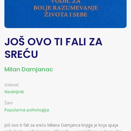
JOŠ OVO TI FALI ZA
SREĆU
Milan Damjanac
Izdavač
Nedeljnik
Žanr
Popularna psihologija
Još ovo ti fali za sreću Milana Damjanca knjiga je koja spaja