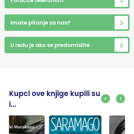
Poručite telefonom
Imate pitanje za nas?
U redu je ako se predomislite
Kupci ove knjige kupili su
i...