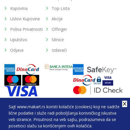
Kupovina
Top-Lista
Uslovi Kupovine
Akcije
Polisa Privatnosti
Offinger
Uputstvo
Sitnice
Odjava
Izdavači
Sajt www.makart.rs koristi kolačiće (cookies) koji ne sadrže
lične podatke i služe radi poboljšanja korisničkog iskustva
2026. All Rights Reserved © Makart.rs - MAKART DOO
veb stranice. Prisutnost na veb sajtu, podrazumeva da se
BEOGRAD (NOVI BEOGRAD), PIB: 105184104, MB:
posetioci slažu sa korišćenjem ovih kolačića.
20337524