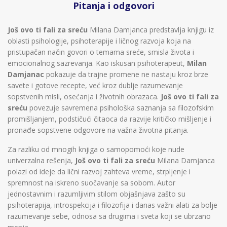
Pitanja i odgovori
Još ovo ti fali za sreću
Milana Damjanca predstavlja knjigu iz
oblasti psihologije, psihoterapije i ličnog razvoja koja na
pristupačan način govori o temama sreće, smisla života i
emocionalnog sazrevanja. Kao iskusan psihoterapeut,
Milan
Damjanac
pokazuje da trajne promene ne nastaju kroz brze
savete i gotove recepte, već kroz dublje razumevanje
sopstvenih misli, osećanja i životnih obrazaca.
Još ovo ti fali za
sreću
povezuje savremena psihološka saznanja sa filozofskim
promišljanjem, podstičući čitaoca da razvije kritičko mišljenje i
pronađe sopstvene odgovore na važna životna pitanja.
Za razliku od mnogih knjiga o samopomoći koje nude
univerzalna rešenja,
Još ovo ti fali za sreću
Milana Damjanca
polazi od ideje da lični razvoj zahteva vreme, strpljenje i
spremnost na iskreno suočavanje sa sobom. Autor
jednostavnim i razumljivim stilom objašnjava zašto su
psihoterapija, introspekcija i filozofija i danas važni alati za bolje
razumevanje sebe, odnosa sa drugima i sveta koji se ubrzano