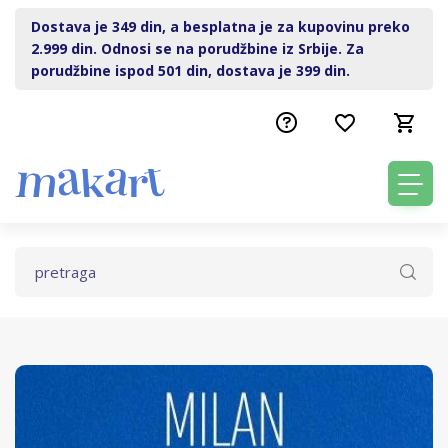
Dostava je 349 din, a besplatna je za kupovinu preko
2.999 din. Odnosi se na porudžbine iz Srbije. Za
porudžbine ispod 501 din, dostava je 399 din.