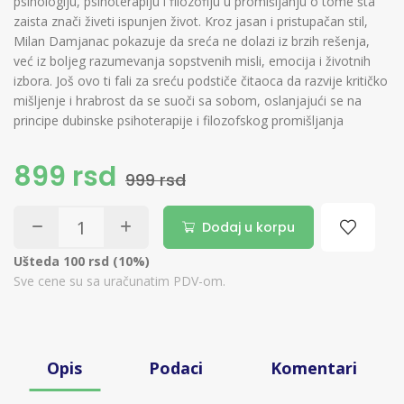
psihologiju, psihoterapiju i filozofiju u promišljanju o tome šta
zaista znači živeti ispunjen život. Kroz jasan i pristupačan stil,
Milan Damjanac pokazuje da sreća ne dolazi iz brzih rešenja,
već iz boljeg razumevanja sopstvenih misli, emocija i životnih
izbora. Još ovo ti fali za sreću podstiče čitaoca da razvije kritičko
mišljenje i hrabrost da se suoči sa sobom, oslanjajući se na
principe dubinske psihoterapije i filozofskog promišljanja
899 rsd
999 rsd
Dodaj u korpu
Ušteda 100 rsd (10%)
Sve cene su sa uračunatim PDV-om.
Opis
Podaci
Komentari