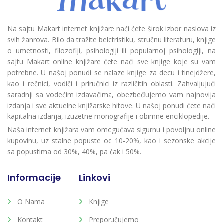
Na sajtu Makart internet knjižare naći ćete širok izbor naslova iz
svih žanrova. Bilo da tražite beletristiku, stručnu literaturu, knjige
o umetnosti, filozofiji, psihologiji ili popularnoj psihologiji, na
sajtu Makart online knjižare ćete naći sve knjige koje su vam
potrebne. U našoj ponudi se nalaze knjige za decu i tinejdžere,
kao i rečnici, vodiči i priručnici iz različitih oblasti. Zahvaljujući
saradnji sa vodećim izdavačima, obezbeđujemo vam najnovija
izdanja i sve aktuelne knjižarske hitove. U našoj ponudi ćete naći
kapitalna izdanja, izuzetne monografije i obimne enciklopedije.
Naša internet knjižara vam omogućava sigurnu i povoljnu online
kupovinu, uz stalne popuste od 10-20%, kao i sezonske akcije
sa popustima od 30%, 40%, pa čak i 50%.
Informacije
Linkovi
O Nama
Knjige
Kontakt
Preporučujemo