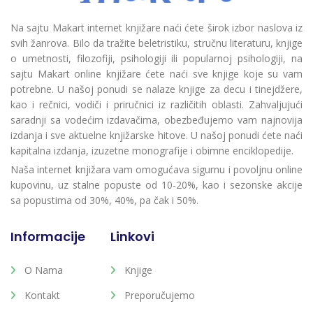
Na sajtu Makart internet knjižare naći ćete širok izbor naslova iz
svih žanrova. Bilo da tražite beletristiku, stručnu literaturu, knjige
o umetnosti, filozofiji, psihologiji ili popularnoj psihologiji, na
sajtu Makart online knjižare ćete naći sve knjige koje su vam
potrebne. U našoj ponudi se nalaze knjige za decu i tinejdžere,
kao i rečnici, vodiči i priručnici iz različitih oblasti. Zahvaljujući
saradnji sa vodećim izdavačima, obezbeđujemo vam najnovija
izdanja i sve aktuelne knjižarske hitove. U našoj ponudi ćete naći
kapitalna izdanja, izuzetne monografije i obimne enciklopedije.
Naša internet knjižara vam omogućava sigurnu i povoljnu online
kupovinu, uz stalne popuste od 10-20%, kao i sezonske akcije
sa popustima od 30%, 40%, pa čak i 50%.
Informacije
Linkovi
O Nama
Knjige
Kontakt
Preporučujemo