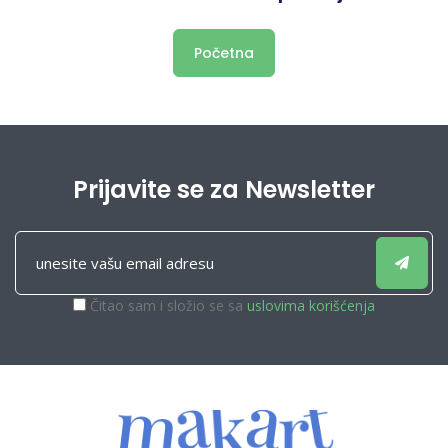
Početna
Prijavite se za Newsletter
Čitao sam i složio se sa
uslovima korišćenja