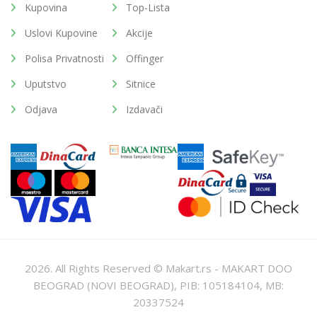
Kupovina
Top-Lista
Uslovi Kupovine
Akcije
Polisa Privatnosti
Offinger
Uputstvo
Sitnice
Odjava
Izdavači
2026. All Rights Reserved © Makart.rs - MAKART DOO
BEOGRAD (NOVI BEOGRAD), PIB: 105184104, MB:
20337524