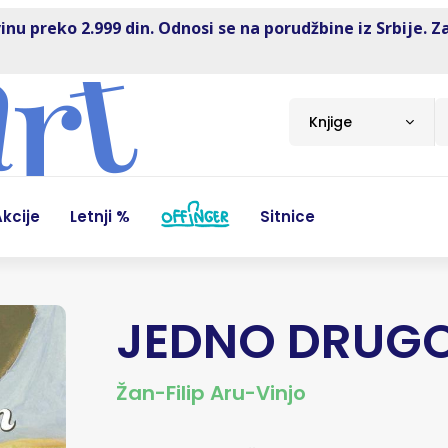
inu preko 2.999 din. Odnosi se na porudžbine iz Srbije. Z
Knjige
kcije
Letnji %
Sitnice
JEDNO DRUG
Žan-Filip Aru-Vinjo