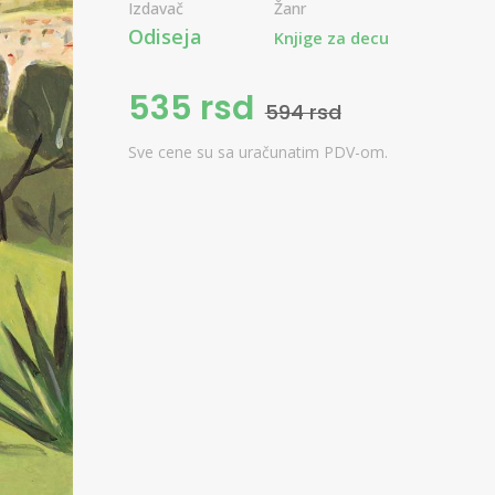
Izdavač
Žanr
Odiseja
Knjige za decu
535 rsd
594 rsd
Sve cene su sa uračunatim PDV-om.