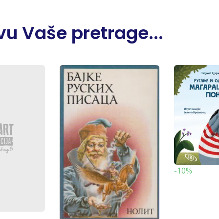
u Vaše pretrage...
-10%