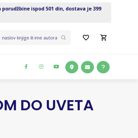
a porudžbine ispod 501 din, dostava je 399
OM DO UVETA