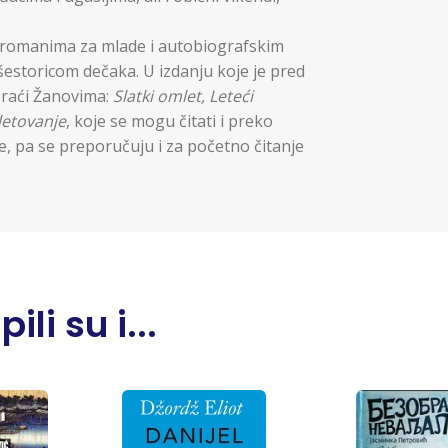
im romanima za mlade i autobiografskim
estoricom dečaka. U izdanju koje je pred
braći Žanovima:
Slatki omlet, Leteći
etovanje
, koje se mogu čitati i preko
ne, pa se preporučuju i za početno čitanje
li su i...