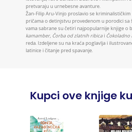
pretvaraju u urnebesne avanture.
Žan-Filip Aru-Vinjo proslavio se kriminalističk
pričama o detinjstvu provedenom u porodici sa š
vama sabrane su četiri najpopularnije knjige o 
kamamber, Čorba od zlatnih ribica
i
Čokoladno l
reda. Izdeljene su na kraća poglavlja i ilustrova
latinice i čitanje pred spavanje.
Kupci ove knjige kupi