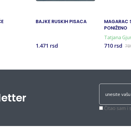
ČE
BAJKE RUSKIH PISACA
MAGARAC S
PONIŽENO
Tatjana Gju
Knežević
1.471 rsd
710 rsd
78
letter
Čitao sam i 