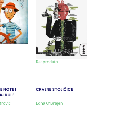
Rasproda
Rasprodato
 NOTE I
CRVENE STOLIČICE
BOG MAL
 AJKULE
trović
Edna O'Brajen
Arundati 