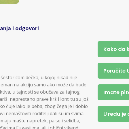
tanja i odgovori
Kako da 
Poručite 
šestoricom dečka, u kojoj nikad nije
spreman na akciju samo ako može da bude
Imate pit
ktiva, u tajnosti se obučava za tajnog
ariš, neprestano prave krš i lom; tu su još
kako čuje iako je beba, zbog čega je i dobio
U redu je
vi nemaštoviti roditelji dali su im svima
imaju mašte napretek, pa se i selidba,
cima Fugasijima, ali i obični vikendi,