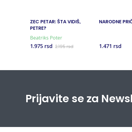
ZEC PETAR: ŠTA VIDIŠ,
NARODNE PRI
PETRE?
Beatriks Poter
1.975 rsd
1.471 rsd
2.195 rsd
Prijavite se za News