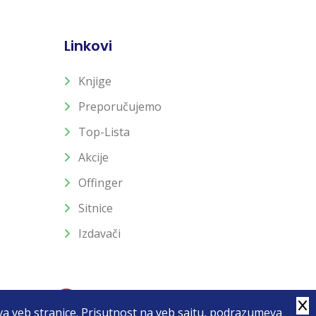
Linkovi
Knjige
Preporučujemo
Top-Lista
Akcije
Offinger
Sitnice
Izdavači
stva veb stranice. Prisutnost na veb sajtu, podrazumeva