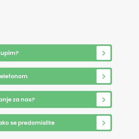
kupim?
telefonom
anje za nas?
 ako se predomislite