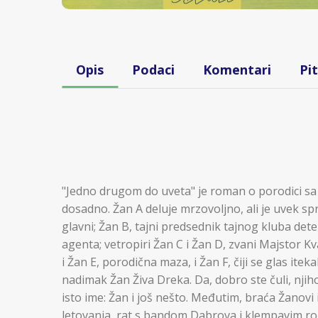
Opis
Podaci
Komentari
Pi
"Jedno drugom do uveta" je roman o porodici sa 
dosadno. Žan A deluje mrzovoljno, ali je uvek 
glavni; Žan B, tajni predsednik tajnog kluba dete
agenta; vetropiri Žan C i Žan D, zvani Majstor Kv
i Žan E, porodična maza, i Žan F, čiji se glas ite
nadimak Žan Živa Dreka. Da, dobro ste čuli, njiho
isto ime: Žan i još nešto. Međutim, braća Žanovi 
letovanja, rat s bandom Dabrova i klempavim rođa