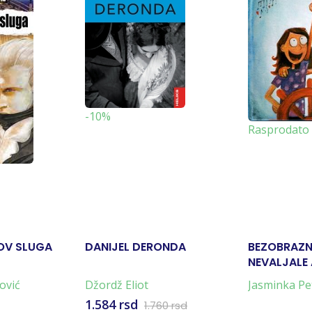
-10%
Rasprodato
GOV SLUGA
DANIJEL DERONDA
BEZOBRAZNE
NEVALJALE
ović
Džordž Eliot
Jasminka Pe
1.584 rsd
1.760 rsd