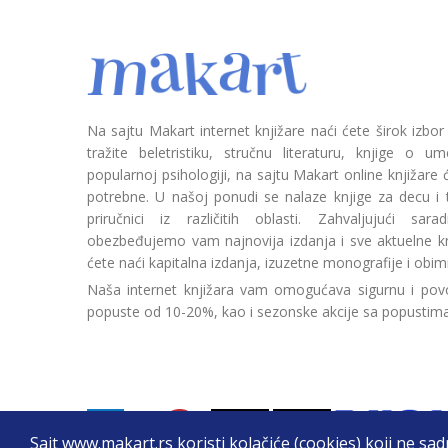
Na sajtu Makart internet knjižare naći ćete širok izbor
tražite beletristiku, stručnu literaturu, knjige o umetn
popularnoj psihologiji, na sajtu Makart online knjižare
potrebne. U našoj ponudi se nalaze knjige za decu i tin
priručnici iz različitih oblasti. Zahvaljujući sa
obezbeđujemo vam najnovija izdanja i sve aktuelne kn
ćete naći kapitalna izdanja, izuzetne monografije i obim
Naša internet knjižara vam omogućava sigurnu i povo
popuste od 10-20%, kao i sezonske akcije sa popustim
Sajt www.makart.rs koristi kolačiće (cookies) koji ne sa