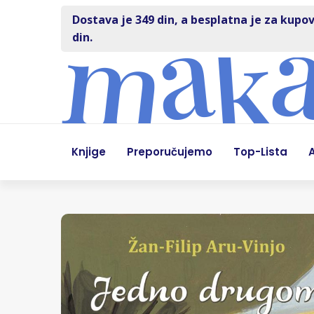
Dostava je 349 din, a besplatna je za kupov
din.
Knjige
Preporučujemo
Top-Lista
A