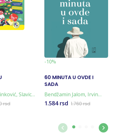
-19%
-10%
U
60 MINUTA U OVDE I
NAPULJ
SADA
TETRALO
4 KNJIG
inković
,
Slavica
Bendžamin Jalom
,
Irvin
Elena Fer
Jalom
1.584 rsd
4.796 rs
0 rsd
1.760 rsd