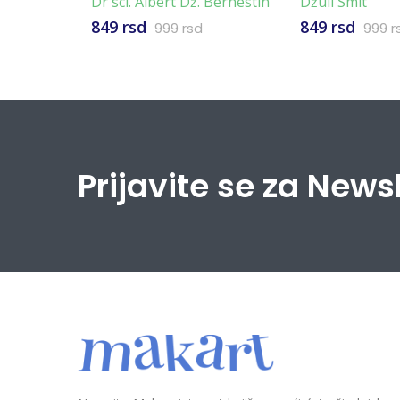
Dr sci. Albert Dž. Bernestin
Džuli Smit
849 rsd
849 rsd
999 rsd
999 r
Prijavite se za News