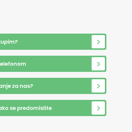
kupim?
telefonom
anje za nas?
 ako se predomislite