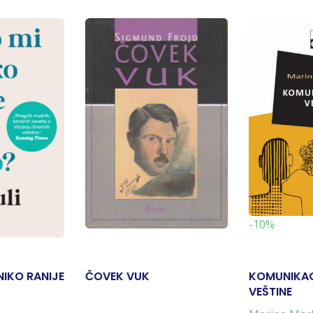
-10%
NIKO RANIJE
ČOVEK VUK
KOMUNIKAC
VEŠTINE