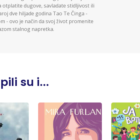
 otplatite dugove, savladate stidljivost ili
roj dve hiljade godina Tao Te Činga -
m - ovo je način da svoj život promenite
azom stalnog napretka.
li su i...