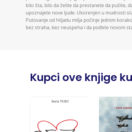
bilo šta, bilo da želite da prestanete da pušite, da
upoznajete nove ljude. Ukorenjen u mudrosti sta
Putovanje od hiljadu milja počinje jednim korako
bez straha, bez neuspeha i da pođete novom st
Kupci ove knjige kupi