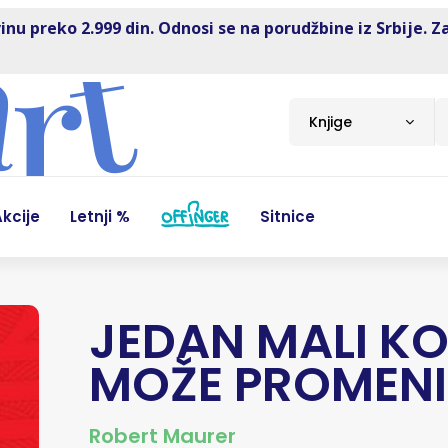
inu preko 2.999 din. Odnosi se na porudžbine iz Srbije. Z
Knjige
kcije
Letnji %
Sitnice
JEDAN MALI K
MOŽE PROMENI
Robert Maurer