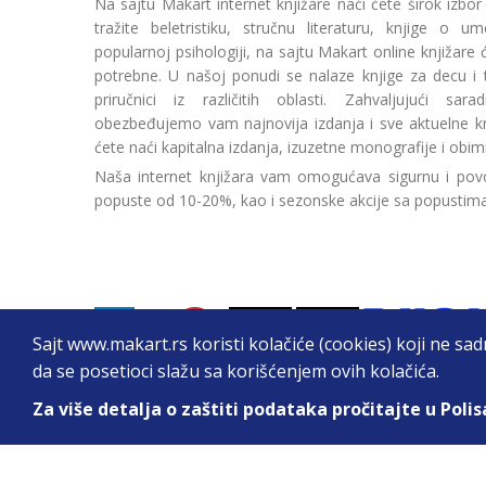
Na sajtu Makart internet knjižare naći ćete širok izbor
tražite beletristiku, stručnu literaturu, knjige o umetn
popularnoj psihologiji, na sajtu Makart online knjižare
potrebne. U našoj ponudi se nalaze knjige za decu i tin
priručnici iz različitih oblasti. Zahvaljujući sa
obezbeđujemo vam najnovija izdanja i sve aktuelne kn
ćete naći kapitalna izdanja, izuzetne monografije i obim
Naša internet knjižara vam omogućava sigurnu i povo
popuste od 10-20%, kao i sezonske akcije sa popustim
Sajt www.makart.rs koristi kolačiće (cookies) koji ne sa
da se posetioci slažu sa korišćenjem ovih kolačića.
Za više detalja o zaštiti podataka pročitajte u Polis
2026. All Rights Reserved © Makart.rs - MAKAR
Sve cene na ovom sajtu iskazane su u dinarima. PDV je urač