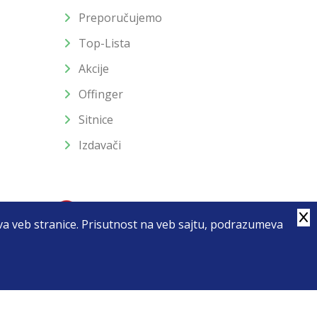
Preporučujemo
Top-Lista
Akcije
Offinger
Sitnice
Izdavači
stva veb stranice. Prisutnost na veb sajtu, podrazumeva
4
u slika i samih cena, ali ne možemo garantovati da su sve