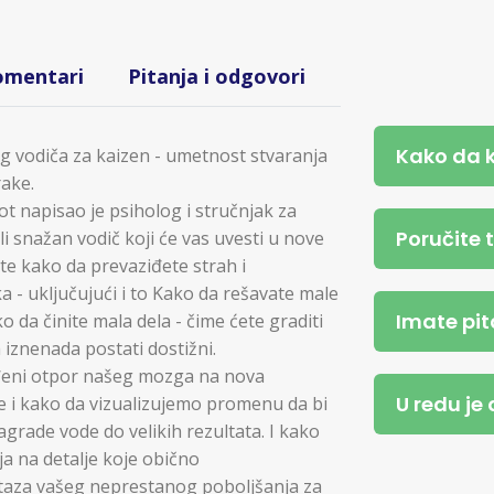
omentari
Pitanja i odgovori
Kako da 
g vodiča za kaizen - umetnost stvaranja
rake.
t napisao je psiholog i stručnjak za
Poručite 
i snažan vodič koji će vas uvesti u nove
te kako da prevaziđete strah i
- uključujući i to Kako da rešavate male
Imate pit
 da činite mala dela - čime ćete graditi
 iznenada postati dostižni.
ađeni otpor našeg mozga na nova
U redu je
e i kako da vizualizujemo promenu da bi
rade vode do velikih rezultata. I kako
ja na detalje koje obično
taza vašeg neprestanog poboljšanja za