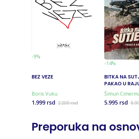
-9%
-14%
BEZ VEZE
BITKA NA SUT
PAKAO U RAJU
KARTA)
Boris Vuku
Šimun Cimerm
1.999 rsd
5.995 rsd
2.200 rsd
6.9
Preporuka na osnov