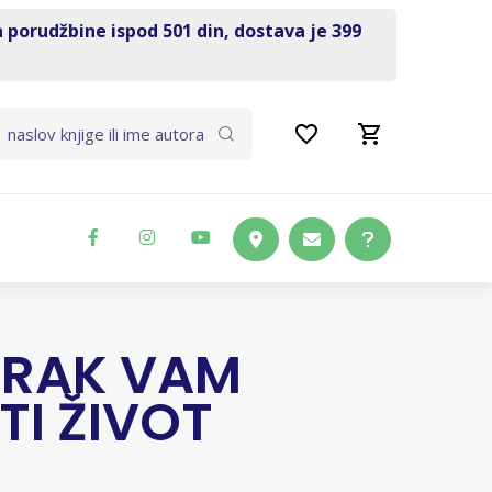
a porudžbine ispod 501 din, dostava je 399
ORAK VAM
TI ŽIVOT