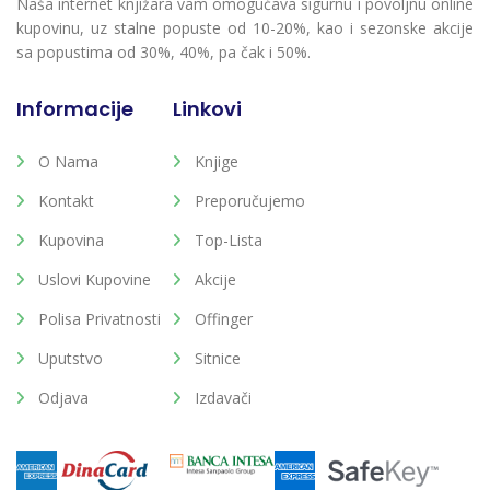
Naša internet knjižara vam omogućava sigurnu i povoljnu online
kupovinu, uz stalne popuste od 10-20%, kao i sezonske akcije
sa popustima od 30%, 40%, pa čak i 50%.
Informacije
Linkovi
O Nama
Knjige
Kontakt
Preporučujemo
Kupovina
Top-Lista
Uslovi Kupovine
Akcije
Polisa Privatnosti
Offinger
Uputstvo
Sitnice
Odjava
Izdavači