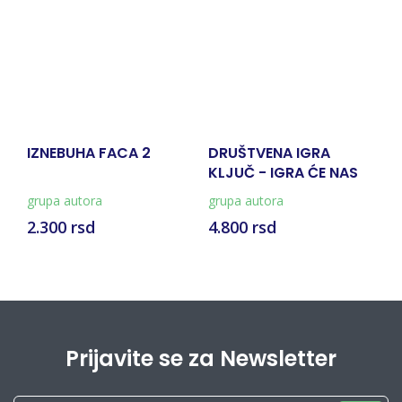
IZNEBUHA FACA 2
DRUŠTVENA IGRA
D
KLJUČ - IGRA ĆE NAS
I
POVEZATI
E
grupa autora
grupa autora
gr
2.300 rsd
4.800 rsd
1
Prijavite se za Newsletter