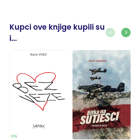
Kupci ove knjige kupili su
i...
-9%
-