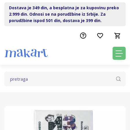
Dostava je 349 din, a besplatna je za kupovinu preko
2.999 din. Odnosi se na porudžbine iz Srbije. Za
porudžbine ispod 501 din, dostava je 399 din.