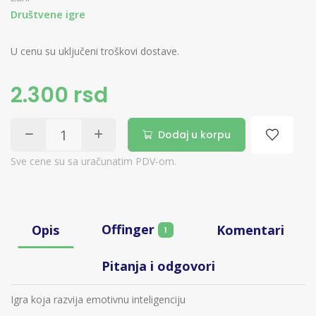
Društvene igre
U cenu su uključeni troškovi dostave.
2.300 rsd
Dodaj u korpu
Sve cene su sa uračunatim PDV-om.
Offinger
Opis
Komentari
1
Pitanja i odgovori
Igra koja razvija emotivnu inteligenciju