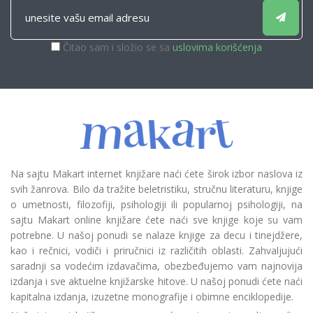
Čitao sam i složio se sa
uslovima korišćenja
Na sajtu Makart internet knjižare naći ćete širok izbor naslova iz
svih žanrova. Bilo da tražite beletristiku, stručnu literaturu, knjige
o umetnosti, filozofiji, psihologiji ili popularnoj psihologiji, na
sajtu Makart online knjižare ćete naći sve knjige koje su vam
potrebne. U našoj ponudi se nalaze knjige za decu i tinejdžere,
kao i rečnici, vodiči i priručnici iz različitih oblasti. Zahvaljujući
saradnji sa vodećim izdavačima, obezbeđujemo vam najnovija
izdanja i sve aktuelne knjižarske hitove. U našoj ponudi ćete naći
kapitalna izdanja, izuzetne monografije i obimne enciklopedije.