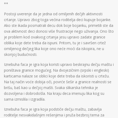
**
Postoji uverenje da je jedna od omiljenih dečjih aktivnosti
crtanje. Upravo zbog toga većina roditelja deci kupuje bojanke.
Ako ste ikada posmatrali decu dok boje bojanku, primetili ste da
ova aktivnost deci donosi više frustracije nego uživanja. Ono što
je problem kod ovakvog crtanja jesu upravo zadate granice
oblika koje dete treba da ispuni. Pritom, tu je i savršen crtež
omiljenog dečjeg lika koje ono neće moći da iskopira, ne u
skorijoj budućnosti.
Iznebuha faca je igra koja koristi upravo beskrajnu dečju maštu i
poništava granice mogućeg. Na dvojezičnim (srpski i engleski)
karticama nalaze se oblici koje dete treba da iskoristi u crtežu.
Na taj način voće dobija oči, povrće šešir a granice realnosti se
brišu, baš kao u dečjoj mašti. Svaka slikarska tehnika je
dozvoljena i dobrodošla. Na kraju deca imenuju lika kog su
sama izmislila i izgradila.
Iznebuha faca je igra koja podstiče dečju maštu, zabavlja
roditelje nesvakidašnjim rešenjima i pruža bezbroj tema za