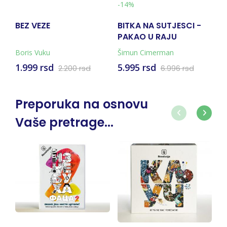
-14%
BEZ VEZE
BITKA NA SUTJESCI -
V
PAKAO U RAJU
N
(KNJIGA + KARTA)
Boris Vuku
Šimun Cimerman
Mi
1.999 rsd
5.995 rsd
1
2.200 rsd
6.996 rsd
Preporuka na osnovu
Vaše pretrage...