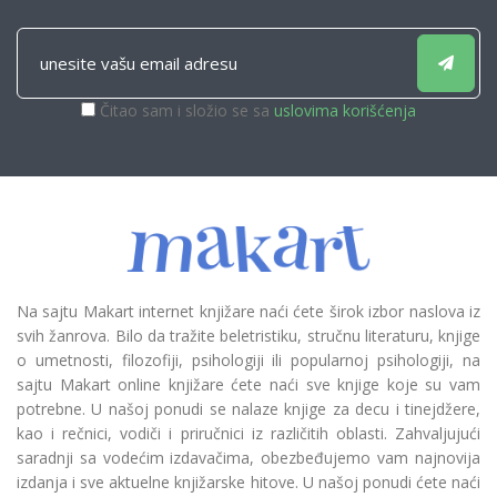
Čitao sam i složio se sa
uslovima korišćenja
Na sajtu Makart internet knjižare naći ćete širok izbor naslova iz
svih žanrova. Bilo da tražite beletristiku, stručnu literaturu, knjige
o umetnosti, filozofiji, psihologiji ili popularnoj psihologiji, na
sajtu Makart online knjižare ćete naći sve knjige koje su vam
potrebne. U našoj ponudi se nalaze knjige za decu i tinejdžere,
kao i rečnici, vodiči i priručnici iz različitih oblasti. Zahvaljujući
saradnji sa vodećim izdavačima, obezbeđujemo vam najnovija
izdanja i sve aktuelne knjižarske hitove. U našoj ponudi ćete naći