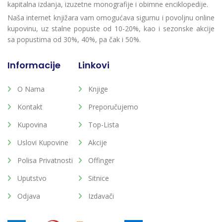
kapitalna izdanja, izuzetne monografije i obimne enciklopedije.
Naša internet knjižara vam omogućava sigurnu i povoljnu online
kupovinu, uz stalne popuste od 10-20%, kao i sezonske akcije
sa popustima od 30%, 40%, pa čak i 50%.
Informacije
Linkovi
O Nama
Knjige
Kontakt
Preporučujemo
Kupovina
Top-Lista
Uslovi Kupovine
Akcije
Polisa Privatnosti
Offinger
Uputstvo
Sitnice
Odjava
Izdavači