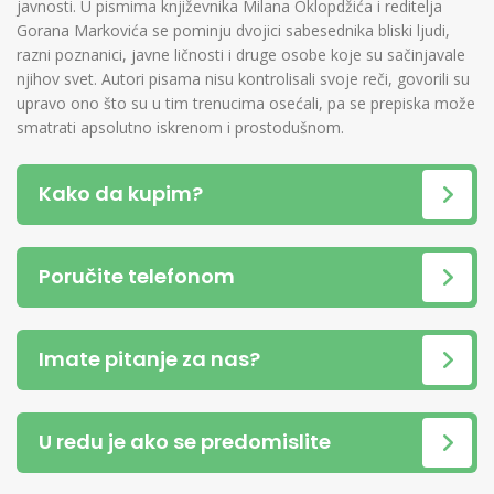
javnosti. U pismima književnika Milana Oklopdžića i reditelja
Gorana Markovića se pominju dvojici sabesednika bliski ljudi,
razni poznanici, javne ličnosti i druge osobe koje su sačinjavale
njihov svet. Autori pisama nisu kontrolisali svoje reči, govorili su
upravo ono što su u tim trenucima osećali, pa se prepiska može
smatrati apsolutno iskrenom i prostodušnom.
Kako da kupim?
Poručite telefonom
Imate pitanje za nas?
U redu je ako se predomislite