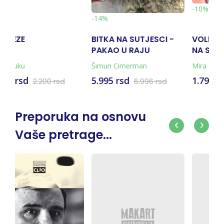
-10%
4%
TKA NA SUTJESCI -
VOLI ME VIŠE OD SVEGA
JA U VR
KAO U RAJU
NA SVIJETU
NJIGA + KARTA)
mun Cimerman
Mira Furlan
Simeon Ma
Marković
995 rsd
1.793 rsd
792 rsd
6.996 rsd
1.991 rsd
Preporuka na osnovu
Vaše pretrage...