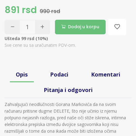
891 rsd
990 rsd
Dodaj u korpu
Ušteda 99 rsd (10%)
Sve cene su sa uračunatim PDV-om.
Opis
Podaci
Komentari
Pitanja i odgovori
Zahvaljujući neodlučnosti Gorana Markovića da na svom
računaru pritisne dugme DELETE, što nije učinio iz njemu
potpuno nejasnih razloga, pred naše oči stiže iskrena, intimna
elektronska prepiska između dvojice sagovornika koji nisu
razmišljali o tome da ona ikada može biti izložena očima