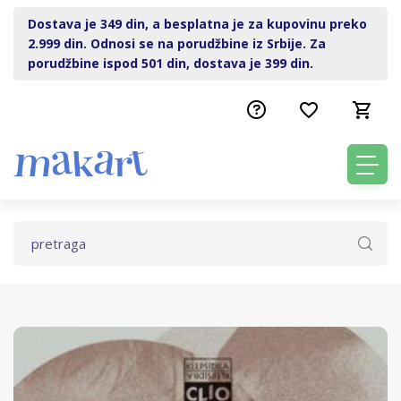
Dostava je 349 din, a besplatna je za kupovinu preko
2.999 din. Odnosi se na porudžbine iz Srbije. Za
porudžbine ispod 501 din, dostava je 399 din.