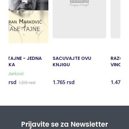
CUVAJTE OVU
RAZGOVORI SA
KRITICA
JIGU
VINCANCIMA
DESANK
765 rsd
1.471 rsd
500 rsd
Prijavite se za Newsletter