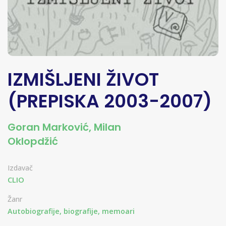
IZMIŠLJENI ŽIVOT
(PREPISKA 2003-2007)
Goran Marković
,
Milan
Oklopdžić
Izdavač
CLIO
Žanr
Autobiografije, biografije, memoari