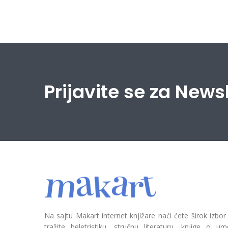
Prijavite se za News
Na sajtu Makart internet knjižare naći ćete širok izbor
tražite beletristiku, stručnu literaturu, knjige o umetn