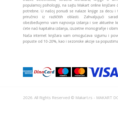
popularnoj psihologiji, na sajtu Makart online knjižare
potrebne. U našoj ponudi se nalaze knjige za decu i tin
priručnici iz različitih oblasti. Zahvaljujući sa
obezbeđujemo vam najnovija izdanja i sve aktuelne kn
ćete naći kapitalna izdanja, izuzetne monografije i obim
Naša internet knjižara vam omogućava sigurnu i povo
popuste od 10-20%, kao i sezonske akcije sa popustim
2026. All Rights Reserved © Makart.rs - MAKAR
Sve cene na ovom sajtu iskazane su u dinarima. PDV je urač
informacije kompletne i bez grešaka. Svi artikli prikazani