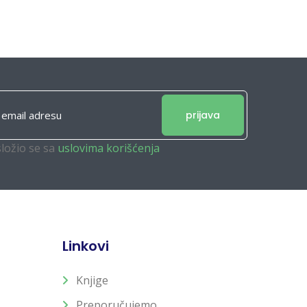
prijava
složio se sa
uslovima korišćenja
Linkovi
Knjige
Preporučujemo