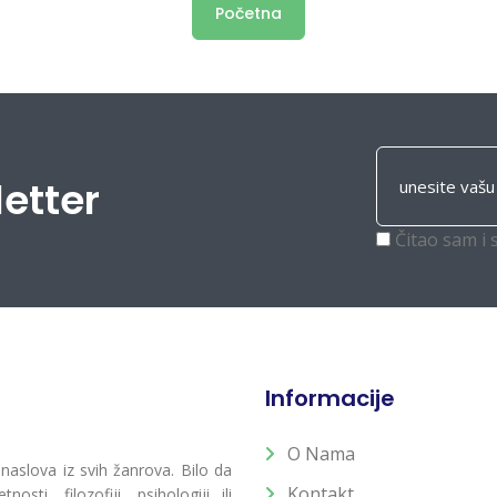
Početna
letter
Čitao sam i 
Informacije
O Nama
 naslova iz svih žanrova. Bilo da
Kontakt
osti, filozofiji, psihologiji ili