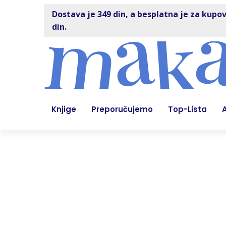
Dostava je 349 din, a besplatna je za kupov
din.
Knjige
Preporučujemo
Top-Lista
A