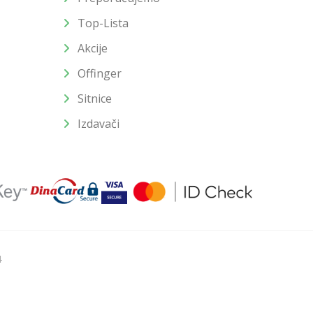
Top-Lista
Akcije
Offinger
Sitnice
Izdavači
4
u slika i samih cena, ali ne možemo garantovati da su sve
enutku.