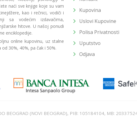
 ćete naći sve knjige koje su vam
Kupovina
ejdžere, kao i rečnici, vodiči i
radnji sa vodećim izdavačima,
Uslovi Kupovine
jižarske hitove. U našoj ponudi
Polisa Privatnosti
ne enciklopedije.
ljnu online kupovinu, uz stalne
Uputstvo
a od 30%, 40%, pa čak i 50%.
Odjava
T DOO BEOGRAD (NOVI BEOGRAD), PIB: 105184104, MB: 2033752
unat u cenu. Nastojimo da budemo što precizniji u opisu proizvoda, prikaz
 na sajtu su deo naše ponude i ne podrazumeva da su dostupni u svakom tr