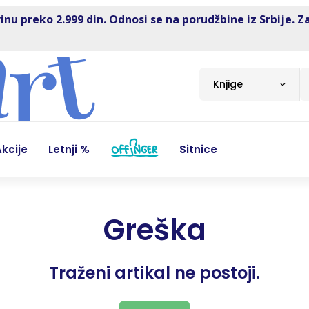
inu preko 2.999 din. Odnosi se na porudžbine iz Srbije. Z
Knjige
kcije
Letnji %
Sitnice
Greška
Traženi artikal ne postoji.