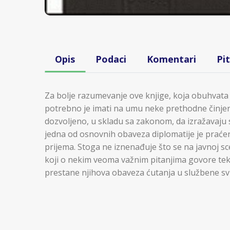
Opis
Podaci
Komentari
Pi
Za bolje razumevanje ove knjige, koja obuhvata
potrebno je imati na umu neke prethodne činjen
dozvoljeno, u skladu sa zakonom, da izražavaju s
jedna od osnovnih obaveza diplomatije je praćenje
prijema. Stoga ne iznenađuje što se na javnoj sce
koji o nekim veoma važnim pitanjima govore tek
prestane njihova obaveza ćutanja u službene sv