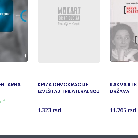
ENTARNA
KRIZA DEMOKRACIJE
KAKVA ILI 
IZVEŠTAJ TRILATERALNOJ
DRŽAVA
KOMISIJI O MOGUĆNOSTI
vić
VLADANJA
1.323 rsd
11.765 rsd
DEMOKRATSKIM
DRUŠTVIMA