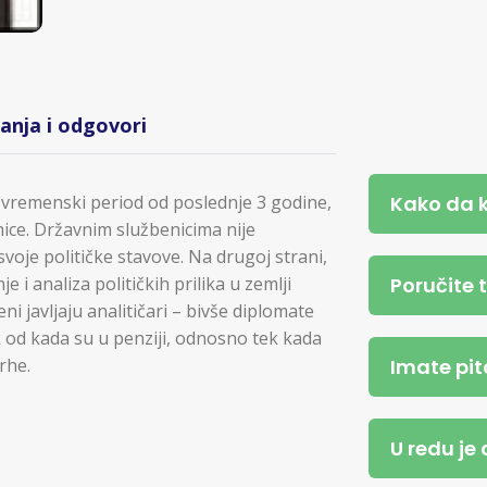
tanja i odgovori
Kako da 
 vremenski period od poslednje 3 godine,
ice. Državnim službenicima nije
voje političke stavove. Na drugoj strani,
Poručite 
 i analiza političkih prilika u zemlji
ni javljaju analitičari – bivše diplomate
 od kada su u penziji, odnosno tek kada
Imate pit
rhe.
U redu je