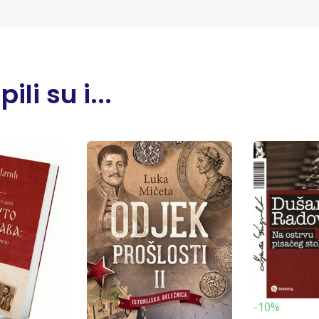
li su i...
-10%