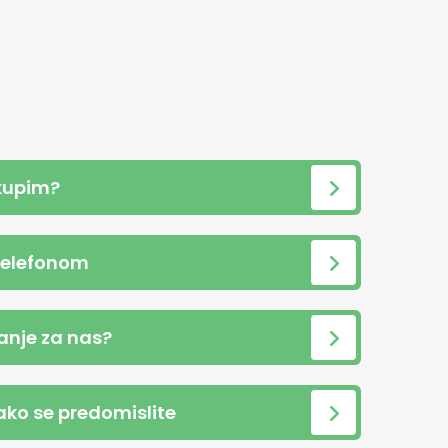
kupim?
telefonom
anje za nas?
 ako se predomislite