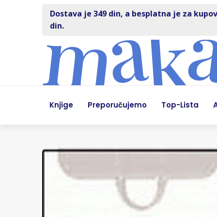
Dostava je 349 din, a besplatna je za kupov
din.
Knjige
Preporučujemo
Top-Lista
A