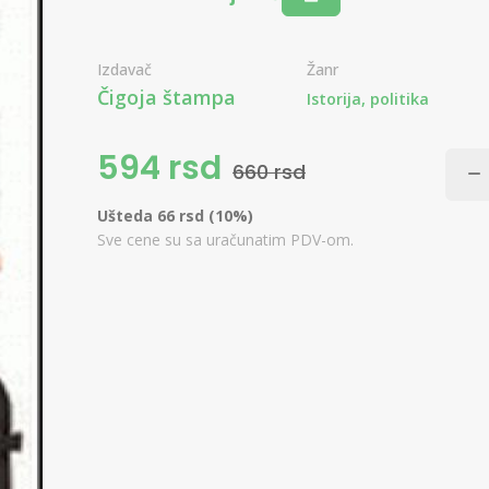
Izdavač
Žanr
Čigoja štampa
Istorija, politika
594 rsd
660 rsd
Ušteda 66 rsd (10%)
Sve cene su sa uračunatim PDV-om.