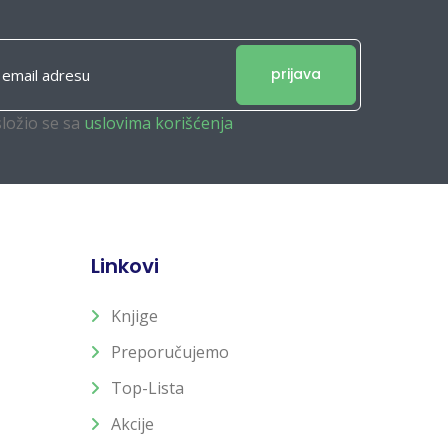
prijava
složio se sa
uslovima korišćenja
Linkovi
Knjige
Preporučujemo
Top-Lista
Akcije