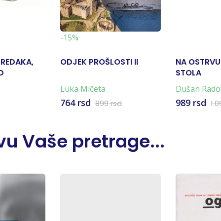
-15%
PREDAKA,
ODJEK PROŠLOSTI II
NA OSTRVU
D
STOLA
Luka Mičeta
Dušan Rado
764 rsd
989 rsd
899 rsd
1.0
u Vaše pretrage...