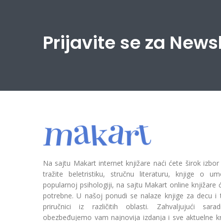
Prijavite se za News
Na sajtu Makart internet knjižare naći ćete širok izbor
tražite beletristiku, stručnu literaturu, knjige o umetn
popularnoj psihologiji, na sajtu Makart online knjižare
potrebne. U našoj ponudi se nalaze knjige za decu i tin
priručnici iz različitih oblasti. Zahvaljujući sa
obezbeđujemo vam najnovija izdanja i sve aktuelne kn