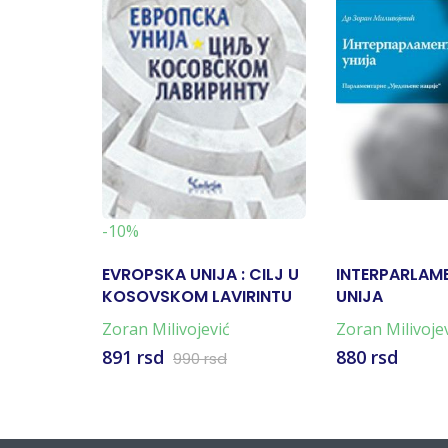
-10%
EVROPSKA UNIJA : CILJ U
INTERPARLAM
KOSOVSKOM LAVIRINTU
UNIJA
Zoran Milivojević
Zoran Milivoje
891 rsd
880 rsd
990 rsd