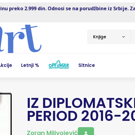
inu preko 2.999 din. Odnosi se na porudžbine iz Srbije. Z
Knjige
kcije
Letnji %
Sitnice
IZ DIPLOMATSK
PERIOD 2016-2
Zoran Milivojević