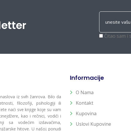
letter
Čitao sam i 
Informacije
O Nama
 naslova iz svih žanrova. Bilo da
Kontakt
osti, filozofiji, psihologiji ili
 ćete naći sve knjige koje su vam
Kupovina
ejdžere, kao i rečnici, vodiči i
radnji sa vodećim izdavačima,
Uslovi Kupovine
jižarske hitove. U našoj ponudi