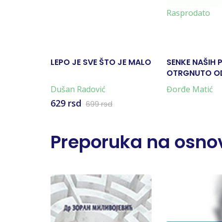
Rasprodato
LEPO JE SVE ŠTO JE MALO
SENKE NAŠIH 
OTRGNUTO O
ZABORAVA
Dušan Radović
Đorđe Matić
629 rsd
699 rsd
Preporuka na osnov