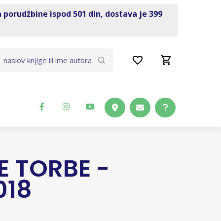
a porudžbine ispod 501 din, dostava je 399
E TORBE -
018