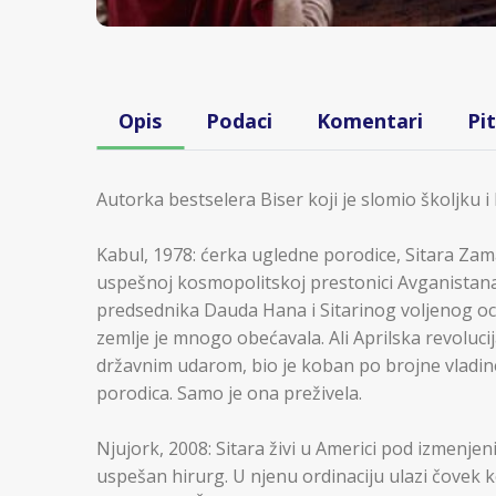
Opis
Podaci
Komentari
Pi
Autorka bestselera Biser koji je slomio školjku i
Kabul, 1978: ćerka ugledne porodice, Sitara Zama
uspešnoj kosmopolitskoj prestonici Avganista
predsednika Dauda Hana i Sitarinog voljenog o
zemlje je mnogo obećavala. Ali Aprilska revolucij
državnim udarom, bio je koban po brojne vladine 
porodica. Samo je ona preživela.
Njujork, 2008: Sitara živi u Americi pod izmenje
uspešan hirurg. U njenu ordinaciju ulazi čovek 