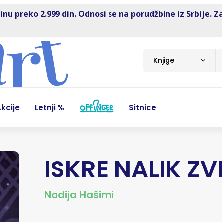
inu preko 2.999 din. Odnosi se na porudžbine iz Srbije. Z
Knjige
kcije
Letnji %
Sitnice
ISKRE NALIK Z
Nadija Hašimi