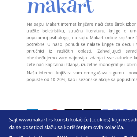
Na sajtu Makart internet knjižare naći ćete širok izbor
tražite beletristiku, stručnu literaturu, knjige o umetn
popularnoj psihologiji, na sajtu Makart online knjižare
potrebne. U našoj ponudi se nalaze knjige za decu i tin
priručnici iz različitih oblasti. Zahvaljujući sa
obezbeđujemo vam najnovija izdanja i sve aktuelne kn
ćete naći kapitalna izdanja, izuzetne monografije i obim
Naša internet knjižara vam omogućava sigurnu i povo
popuste od 10-20%, kao i sezonske akcije sa popustim
Sajt www.makart.rs koristi kolačiće (cookies) koji ne sa
da se posetioci slažu sa korišćenjem ovih kolačića.