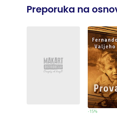
Preporuka na osnov
-15%