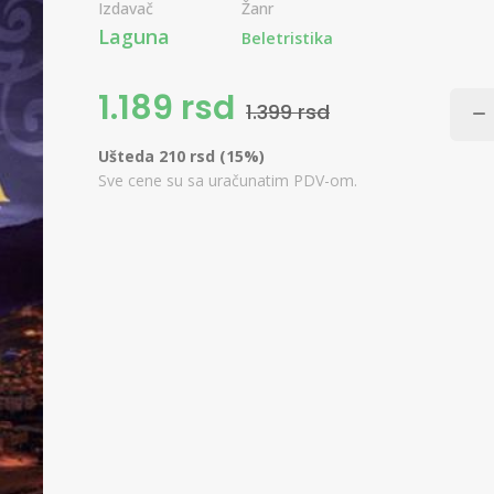
Izdavač
Žanr
Laguna
Beletristika
1.189 rsd
1.399 rsd
Ušteda 210 rsd (15%)
Sve cene su sa uračunatim PDV-om.