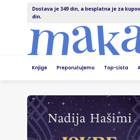
Dostava je 349 din, a besplatna je za kupov
din.
Knjige
Preporučujemo
Top-Lista
A