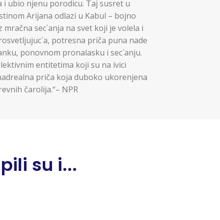
žda i ubio njenu porodicu. Taj susret u
 istinom Arijana odlazi u Kabul – bojno
mračna sec´anja na svet koji je volela i
rosvetljujuc´a, potresna priča puna nade
stanku, ponovnom pronalasku i sec´anju.
olektivnim entitetima koji su na ivici
nadrealna priča koja duboko ukorenjena
revnih čarolija.“– NPR
li su i...