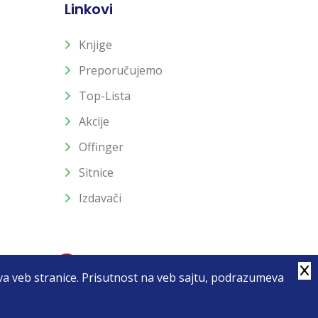
Linkovi
Knjige
Preporučujemo
Top-Lista
Akcije
Offinger
Sitnice
Izdavači
stva veb stranice. Prisutnost na veb sajtu, podrazumeva