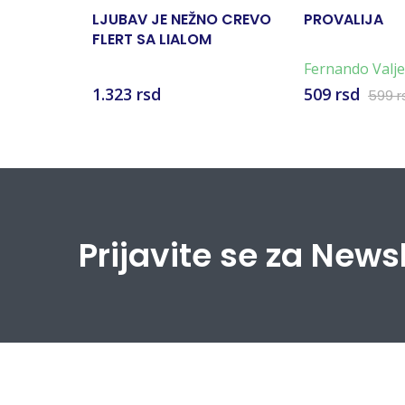
LJUBAV JE NEŽNO CREVO
PROVALIJA
FLERT SA LIALOM
Fernando Valj
1.323 rsd
509 rsd
599 r
Prijavite se za News