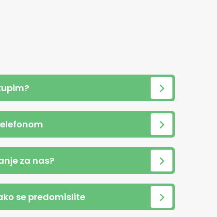
kupim?
telefonom
anje za nas?
 ako se predomislite