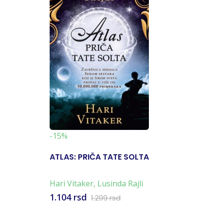
-15%
ATLAS: PRIČA TATE SOLTA
Hari Vitaker
,
Lusinda Rajli
1.104 rsd
1.299 rsd