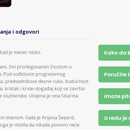
tanja i odgovori
Kako da 
 Kad je mesec nisko.
ni, živi privilegovanim životom u
Poručite 
na. Pod vođstvom progresivnog
ca, predsednikove desne ruke, budućnost
a, kratak i krvav događaj koji se završio
Imate pit
službenike. Ubijena je cela Sitarina
U redu je
nim imenom. Sada je Arijana Šeperd,
koga je mislila da nikada ponovo neće