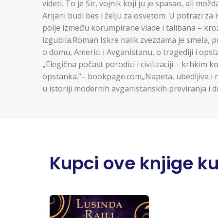
videti. To je Šir, vojnik koji ju je spasao, ali mo
Arijani budi bes i želju za osvetom. U potrazi za
polje između korumpirane vlade i talibana – kroz 
izgubila.Roman Iskre nalik zvezdama je smela, p
o domu, Americi i Avganistanu, o tragediji i op
„Elegična počast porodici i civilizaciji – krhkim k
opstanka.“– bookpage.com„Napeta, ubedljiva i 
u istoriji modernih avganistanskih previranja i d
Kupci ove knjige kupi