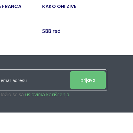
E FRANCA
KAKO ONI ZIVE
POSLEDN
588 rsd
588 rsd
prijava
složio se sa
uslovima korišćenja