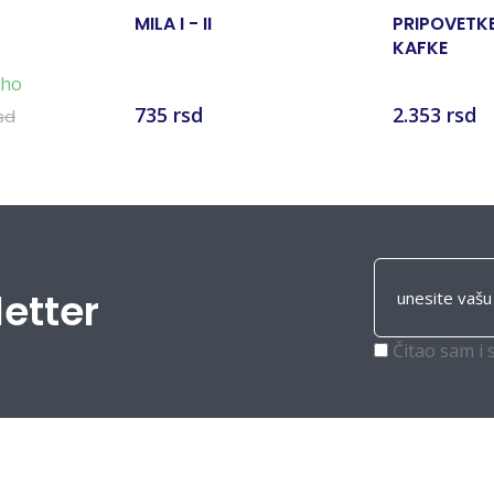
MILA I - II
PRIPOVETK
KAFKE
eho
735 rsd
2.353 rsd
sd
letter
Čitao sam i 