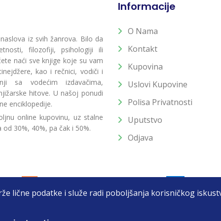
Informacije
O Nama
 naslova iz svih žanrova. Bilo da
Kontakt
osti, filozofiji, psihologiji ili
 ćete naći sve knjige koje su vam
Kupovina
ejdžere, kao i rečnici, vodiči i
radnji sa vodećim izdavačima,
Uslovi Kupovine
jižarske hitove. U našoj ponudi
Polisa Privatnosti
ne enciklopedije.
ljnu online kupovinu, uz stalne
Uputstvo
a od 30%, 40%, pa čak i 50%.
Odjava
drže lične podatke i služe radi poboljšanja korisničkog isku