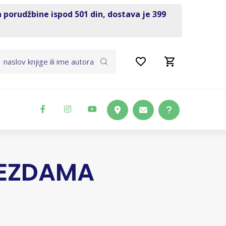
a porudžbine ispod 501 din, dostava je 399
VEZDAMA