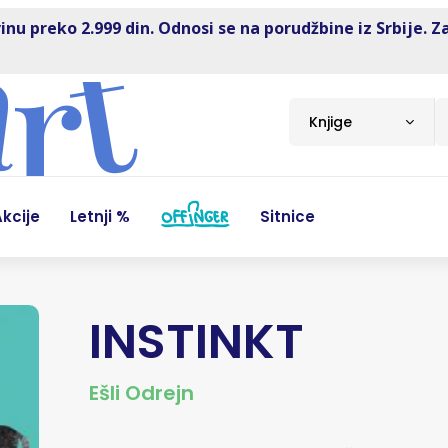
inu preko 2.999 din. Odnosi se na porudžbine iz Srbije. Z
Knjige
kcije
Letnji %
Sitnice
INSTINKT
Ešli Odrejn