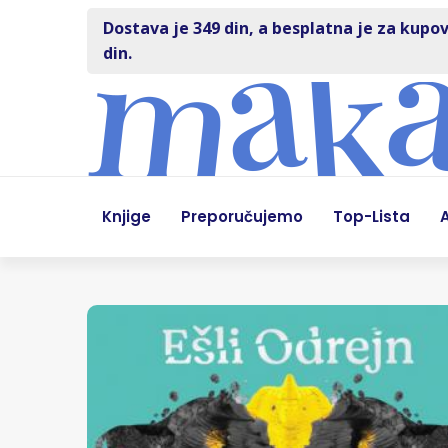
Dostava je 349 din, a besplatna je za kupov
din.
Knjige
Preporučujemo
Top-Lista
A