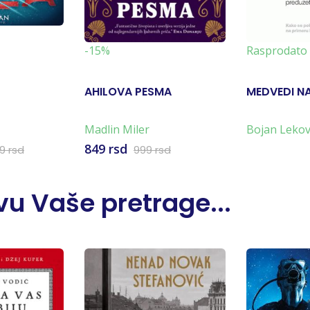
-15%
Rasprodato
AHILOVA PESMA
MEDVEDI N
Madlin Miler
Bojan Lekov
849 rsd
99 rsd
999 rsd
u Vaše pretrage...