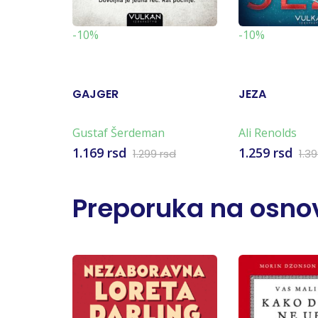
-10%
-10%
GAJGER
JEZA
Gustaf Šerdeman
Ali Renolds
1.169 rsd
1.259 rsd
1.299 rsd
1.3
Preporuka na osnov