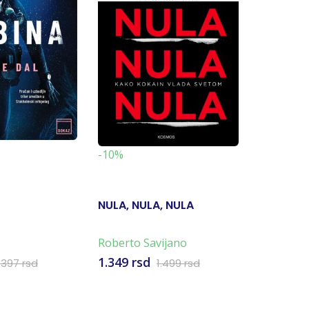
-10%
-10%
NULA, NULA, NULA
JOŠ JED
Roberto Savijano
Miloš B.
1.349 rsd
990 rsd
.397 rsd
1.499 rsd