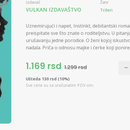
Izdavač
Žanr
VULKAN IZDAVAŠTVO
Trileri
Uznemirujući i napet, Instinkt, debitantski roma
preispitate sve što znate o roditeljstvu. U pitan
urušavanju jedne porodice. O ženi kojoj iskust
nadala. Priča o odnosu majke i ćerke koji ponire
1.169 rsd
1.299 rsd
Ušteda 130 rsd (10%)
Sve cene su sa uračunatim PDV-om.