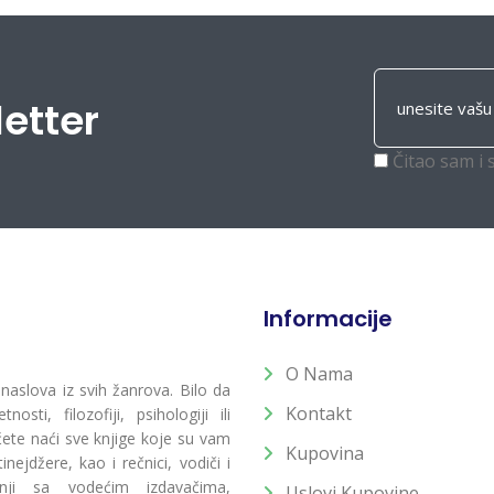
letter
Čitao sam i 
Informacije
O Nama
 naslova iz svih žanrova. Bilo da
Kontakt
osti, filozofiji, psihologiji ili
 ćete naći sve knjige koje su vam
Kupovina
ejdžere, kao i rečnici, vodiči i
radnji sa vodećim izdavačima,
Uslovi Kupovine