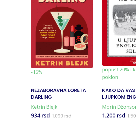
popust 20% i k
-15%
poklon
NEZABORAVNA LORETA
KAKO DA VAS 
DARLING
LJUPKOM EN
SELU
Ketrin Blejk
Morin Džonson
Kuper
934 rsd
1.200 rsd
1.099 rsd
1.5