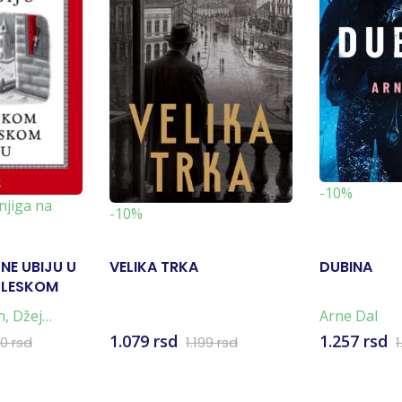
-10%
njiga na
-10%
NE UBIJU U
VELIKA TRKA
DUBINA
GLESKOM
, Džej
Arne Dal
1.079 rsd
1.257 rsd
00 rsd
1.199 rsd
1