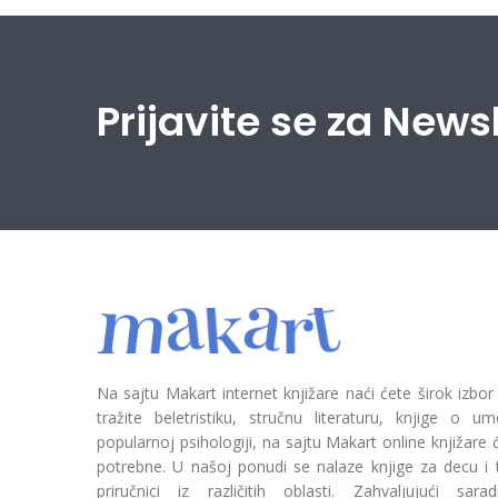
Prijavite se za News
Na sajtu Makart internet knjižare naći ćete širok izbor
tražite beletristiku, stručnu literaturu, knjige o umetn
popularnoj psihologiji, na sajtu Makart online knjižare
potrebne. U našoj ponudi se nalaze knjige za decu i tin
priručnici iz različitih oblasti. Zahvaljujući sa