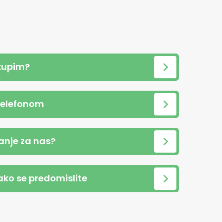
kupim?
telefonom
anje za nas?
 ako se predomislite