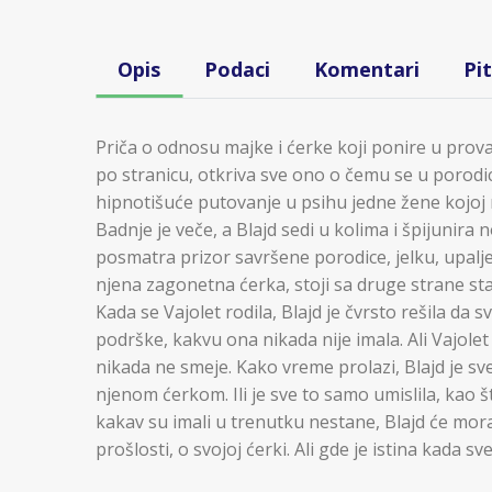
Opis
Podaci
Komentari
Pi
Priča o odnosu majke i ćerke koji ponire u proval
po stranicu, otkriva sve ono o čemu se u porodic
hipnotišuće putovanje u psihu jedne žene kojoj 
Badnje je veče, a Blajd sedi u kolima i špijunira
posmatra prizor savršene porodice, jelku, upaljene
njena zagonetna ćerka, stoji sa druge strane st
Kada se Vajolet rodila, Blajd je čvrsto rešila da s
podrške, kakvu ona nikada nije imala. Ali Vajole
nikada ne smeje. Kako vreme prolazi, Blajd je sv
njenom ćerkom. Ili je sve to samo umislila, kao 
kakav su imali u trenutku nestane, Blajd će morat
prošlosti, o svojoj ćerki. Ali gde je istina kada sv