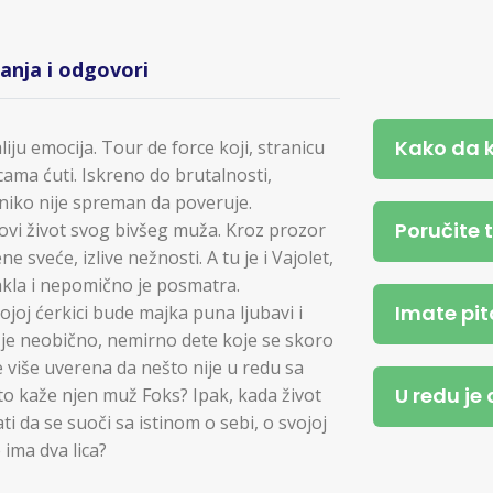
tanja i odgovori
Kako da 
iju emocija. Tour de force koji, stranicu
ama ćuti. Iskreno do brutalnosti,
niko nije spreman da poveruje.
Poručite 
 novi život svog bivšeg muža. Kroz prozor
 sveće, izlive nežnosti. A tu je i Vajolet,
akla i nepomično je posmatra.
Imate pit
vojoj ćerkici bude majka puna ljubavi i
t je neobično, nemirno dete koje se skoro
e više uverena da nešto nije u redu sa
U redu je
što kaže njen muž Foks? Ipak, kada život
i da se suoči sa istinom o sebi, o svojoj
e ima dva lica?