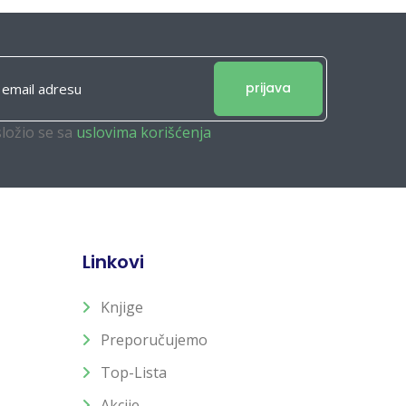
prijava
složio se sa
uslovima korišćenja
Linkovi
Knjige
Preporučujemo
Top-Lista
Akcije