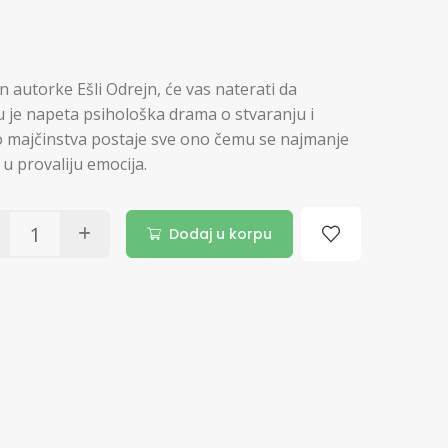
n autorke Ešli Odrejn, će vas naterati da
ju je napeta psihološka drama o stvaranju i
vo majčinstva postaje sve ono čemu se najmanje
 u provaliju emocija.
Dodaj u korpu