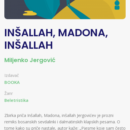
INŠALLAH, MADONA,
INŠALLAH
Miljenko Jergović
Izdavač
BOOKA
Žanr
Beletristika
Zbirka priča Inšallah, Madona, inšallah Jergovićev je prozni
remiks bosanskih sevdalinki i dalmatinskih klapskih pesama. O
tome kako su priče nastale, autor kaže: „Pjesme koje sam često