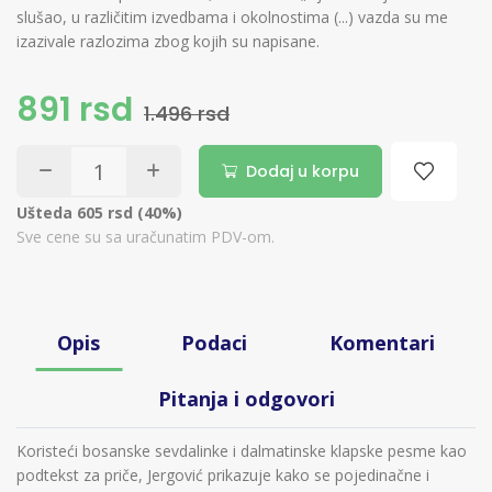
slušao, u različitim izvedbama i okolnostima (...) vazda su me
izazivale razlozima zbog kojih su napisane.
891 rsd
1.496 rsd
Dodaj u korpu
Ušteda 605 rsd (40%)
Sve cene su sa uračunatim PDV-om.
Opis
Podaci
Komentari
Pitanja i odgovori
Koristeći bosanske sevdalinke i dalmatinske klapske pesme kao
podtekst za priče, Jergović prikazuje kako se pojedinačne i