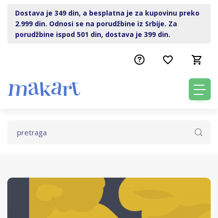
Dostava je 349 din, a besplatna je za kupovinu preko
2.999 din. Odnosi se na porudžbine iz Srbije. Za
porudžbine ispod 501 din, dostava je 399 din.