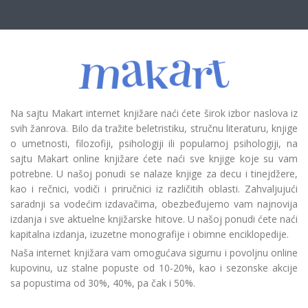
Na sajtu Makart internet knjižare naći ćete širok izbor naslova iz
svih žanrova. Bilo da tražite beletristiku, stručnu literaturu, knjige
o umetnosti, filozofiji, psihologiji ili popularnoj psihologiji, na
sajtu Makart online knjižare ćete naći sve knjige koje su vam
potrebne. U našoj ponudi se nalaze knjige za decu i tinejdžere,
kao i rečnici, vodiči i priručnici iz različitih oblasti. Zahvaljujući
saradnji sa vodećim izdavačima, obezbeđujemo vam najnovija
izdanja i sve aktuelne knjižarske hitove. U našoj ponudi ćete naći
kapitalna izdanja, izuzetne monografije i obimne enciklopedije.
Naša internet knjižara vam omogućava sigurnu i povoljnu online
kupovinu, uz stalne popuste od 10-20%, kao i sezonske akcije
sa popustima od 30%, 40%, pa čak i 50%.