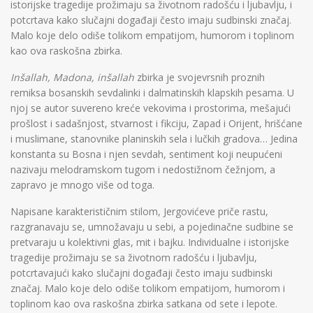
istorijske tragedije prožimaju sa životnom radošću i ljubavlju, i
potcrtava kako slučajni događaji često imaju sudbinski značaj.
Malo koje delo odiše tolikom empatijom, humorom i toplinom
kao ova raskošna zbirka.
Inšallah, Madona, inšallah
zbirka je svojevrsnih proznih
remiksa bosanskih sevdalinki i dalmatinskih klapskih pesama. U
njoj se autor suvereno kreće vekovima i prostorima, mešajući
prošlost i sadašnjost, stvarnost i fikciju, Zapad i Orijent, hrišćane
i muslimane, stanovnike planinskih sela i lučkih gradova… Jedina
konstanta su Bosna i njen sevdah, sentiment koji neupućeni
nazivaju melodramskom tugom i nedostižnom čežnjom, a
zapravo je mnogo više od toga.
Napisane karakterističnim stilom, Jergovićeve priče rastu,
razgranavaju se, umnožavaju u sebi, a pojedinačne sudbine se
pretvaraju u kolektivni glas, mit i bajku. Individualne i istorijske
tragedije prožimaju se sa životnom radošću i ljubavlju,
potcrtavajući kako slučajni događaji često imaju sudbinski
značaj. Malo koje delo odiše tolikom empatijom, humorom i
toplinom kao ova raskošna zbirka satkana od sete i lepote.