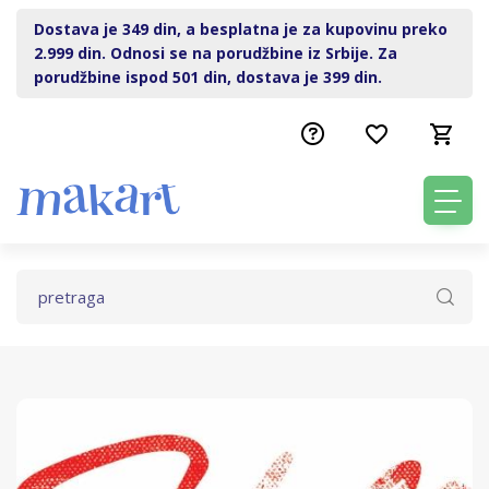
Dostava je 349 din, a besplatna je za kupovinu preko
2.999 din. Odnosi se na porudžbine iz Srbije. Za
porudžbine ispod 501 din, dostava je 399 din.