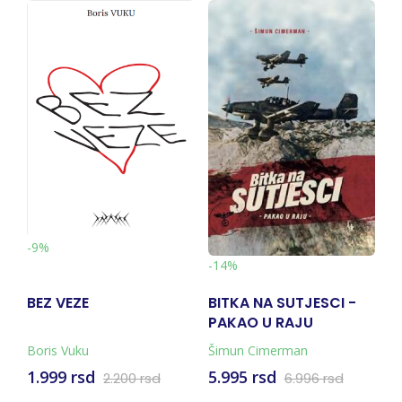
-9%
-
-14%
BEZ VEZE
BITKA NA SUTJESCI -
V
PAKAO U RAJU
N
(KNJIGA + KARTA)
Boris Vuku
Šimun Cimerman
Mi
1.999 rsd
5.995 rsd
1
2.200 rsd
6.996 rsd