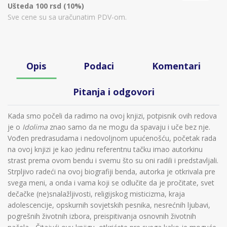
Ušteda 100 rsd (10%)
Sve cene su sa uračunatim PDV-om.
Opis
Podaci
Komentari
Pitanja i odgovori
Kada smo počeli da radimo na ovoj knjizi, potpisnik ovih redova
je o
Idolima
znao samo da ne mogu da spavaju i uče bez nje.
Vođen predrasudama i nedovoljnom upućenošću, početak rada
na ovoj knjizi je kao jedinu referentnu tačku imao autorkinu
strast prema ovom bendu i svemu što su oni radili i predstavljali.
Strpljivo radeći na ovoj biografiji benda, autorka je otkrivala pre
svega meni, a onda i vama koji se odlučite da je pročitate, svet
dečačke (ne)snalažljivosti, religijskog misticizma, kraja
adolescencije, opskurnih sovjetskih pesnika, nesrećnih ljubavi,
pogrešnih životnih izbora, preispitivanja osnovnih životnih