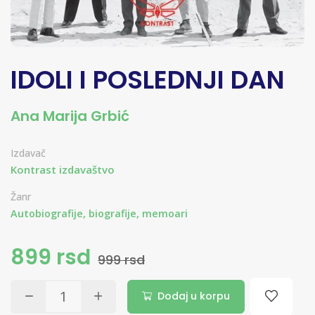
IDOLI I POSLEDNJI DAN
Ana Marija Grbić
Izdavač
Kontrast izdavaštvo
Žanr
Autobiografije, biografije, memoari
899 rsd
999 rsd
Dodaj u korpu