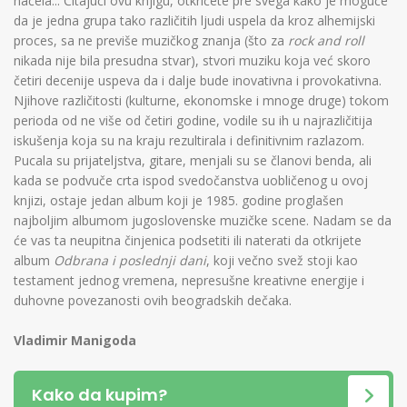
načela... Čitajući ovu knjigu, otkrićete pre svega kako je moguće
da je jedna grupa tako različitih ljudi uspela da kroz alhemijski
proces, sa ne previše muzičkog znanja (što za
rock and roll
nikada nije bila presudna stvar), stvori muziku koja već skoro
četiri decenije uspeva da i dalje bude inovativna i provokativna.
Njihove različitosti (kulturne, ekonomske i mnoge druge) tokom
perioda od ne više od četiri godine, vodile su ih u najrazličitija
iskušenja koja su na kraju rezultirala i definitivnim razlazom.
Pucala su prijateljstva, gitare, menjali su se članovi benda, ali
kada se podvuče crta ispod svedočanstva uobličenog u ovoj
knjizi, ostaje jedan album koji je 1985. godine proglašen
najboljim albumom jugoslovenske muzičke scene. Nadam se da
će vas ta neupitna činjenica podsetiti ili naterati da otkrijete
album
Odbrana i poslednji dani
, koji večno svež stoji kao
testament jednog vremena, nepresušne kreativne energije i
duhovne povezanosti ovih beogradskih dečaka.
Vladimir Manigoda
Kako da kupim?