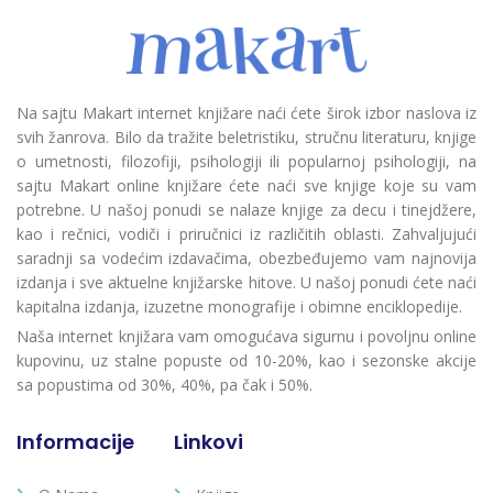
Na sajtu Makart internet knjižare naći ćete širok izbor naslova iz
svih žanrova. Bilo da tražite beletristiku, stručnu literaturu, knjige
o umetnosti, filozofiji, psihologiji ili popularnoj psihologiji, na
sajtu Makart online knjižare ćete naći sve knjige koje su vam
potrebne. U našoj ponudi se nalaze knjige za decu i tinejdžere,
kao i rečnici, vodiči i priručnici iz različitih oblasti. Zahvaljujući
saradnji sa vodećim izdavačima, obezbeđujemo vam najnovija
izdanja i sve aktuelne knjižarske hitove. U našoj ponudi ćete naći
kapitalna izdanja, izuzetne monografije i obimne enciklopedije.
Naša internet knjižara vam omogućava sigurnu i povoljnu online
kupovinu, uz stalne popuste od 10-20%, kao i sezonske akcije
sa popustima od 30%, 40%, pa čak i 50%.
Informacije
Linkovi