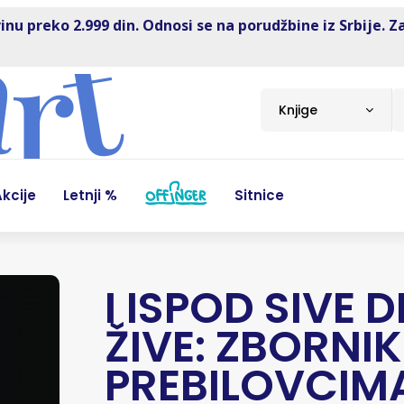
inu preko 2.999 din. Odnosi se na porudžbine iz Srbije. Z
Knjige
kcije
Letnji %
Sitnice
I ISPOD SIVE 
ŽIVE: ZBORNI
PREBILOVCIM