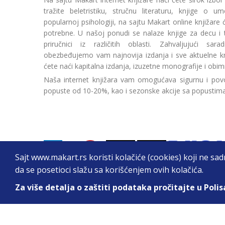
tražite beletristiku, stručnu literaturu, knjige o umetn
popularnoj psihologiji, na sajtu Makart online knjižare
potrebne. U našoj ponudi se nalaze knjige za decu i tin
priručnici iz različitih oblasti. Zahvaljujući sa
obezbeđujemo vam najnovija izdanja i sve aktuelne kn
ćete naći kapitalna izdanja, izuzetne monografije i obim
Naša internet knjižara vam omogućava sigurnu i povo
popuste od 10-20%, kao i sezonske akcije sa popustim
Sajt www.makart.rs koristi kolačiće (cookies) koji ne sa
da se posetioci slažu sa korišćenjem ovih kolačića.
Za više detalja o zaštiti podataka pročitajte u Polis
2026. All Rights Reserved © Makart.rs - MAKAR
Sve cene na ovom sajtu iskazane su u dinarima. PDV je urač
informacije kompletne i bez grešaka. Svi artikli prikazani