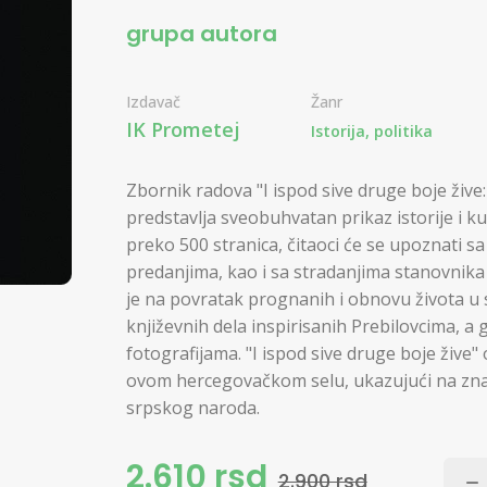
grupa autora
Izdavač
Žanr
IK Prometej
Istorija, politika
Zbornik radova "I ispod sive druge boje živ
predstavlja sveobuhvatan prikaz istorije i ku
preko 500 stranica, čitaoci će se upoznati 
predanjima, kao i sa stradanjima stanovnika
je na povratak prognanih i obnovu života u s
književnih dela inspirisanih Prebilovcima, a
fotografijama. "I ispod sive druge boje žive
ovom hercegovačkom selu, ukazujući na zna
srpskog naroda.
2.610 rsd
2.900 rsd