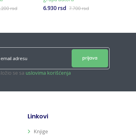
6.930 rsd
2.376 rs
2.200 rsd
7.700 rsd
prijava
složio se sa
uslovima korišćenja
Linkovi
Knjige