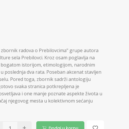
e: zbornik radova o Prebilovcima" grupe autora
lture sela Prebilovci. Kroz osam poglavlja na
sa bogatom istorijom, etimologijom, narodnim
 u poslednja dva rata. Poseban akcenat stavljen
elu. Pored toga, zbornik sadrži antologiju
 gotovo svaka stranica potkrepljena je
" osvetljava i one manje poznate aspekte života u
čaj njegovog mesta u kolektivnom sećanju
Dodaj u korpu