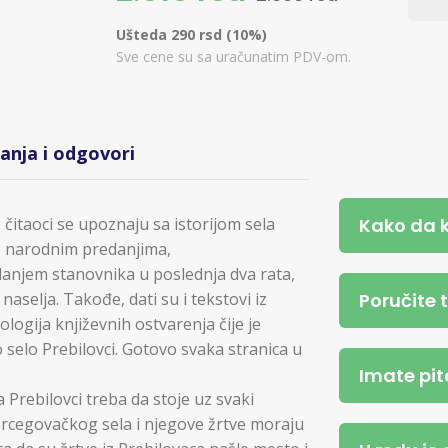
Ušteda 290 rsd (10%)
Sve cene su sa uračunatim PDV-om.
tanja i odgovori
Kako da 
 čitaoci se upoznaju sa istorijom sela
m, narodnim predanjima,
danjem stanovnika u poslednja dva rata,
Poručite 
selja. Takođe, dati su i tekstovi iz
logija književnih ostvarenja čije je
selo Prebilovci. Gotovo svaka stranica u
Imate pit
Prebilovci treba da stoje uz svaki
ercegovačkog sela i njegove žrtve moraju