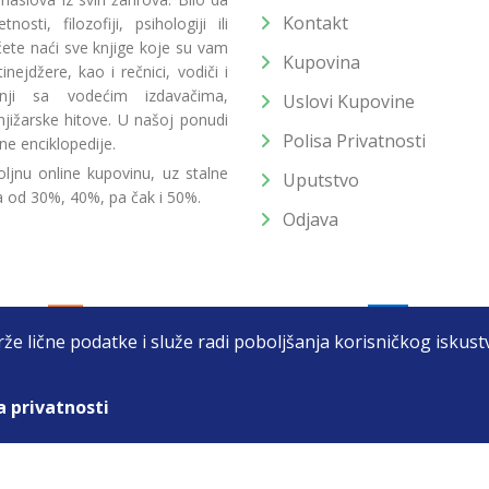
Kontakt
osti, filozofiji, psihologiji ili
 ćete naći sve knjige koje su vam
Kupovina
ejdžere, kao i rečnici, vodiči i
radnji sa vodećim izdavačima,
Uslovi Kupovine
jižarske hitove. U našoj ponudi
Polisa Privatnosti
ne enciklopedije.
ljnu online kupovinu, uz stalne
Uputstvo
a od 30%, 40%, pa čak i 50%.
Odjava
drže lične podatke i služe radi poboljšanja korisničkog isku
a privatnosti
T DOO BEOGRAD (NOVI BEOGRAD), PIB: 105184104, MB: 2033752
unat u cenu. Nastojimo da budemo što precizniji u opisu proizvoda, prikaz
 na sajtu su deo naše ponude i ne podrazumeva da su dostupni u svakom tr