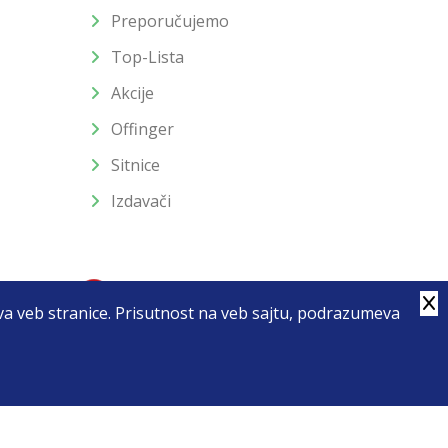
Preporučujemo
Top-Lista
Akcije
Offinger
Sitnice
Izdavači
stva veb stranice. Prisutnost na veb sajtu, podrazumeva
4
u slika i samih cena, ali ne možemo garantovati da su sve
enutku.