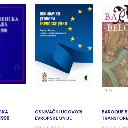
-10%
SKA
OSNIVAČKI UGOVORI
BAROQUE B
1998.
EVROPSKE UNIJE
TRANSFORM
1739
grupa autora
grupa auto