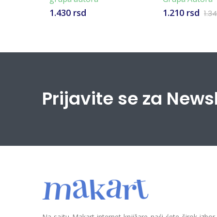
1.430 rsd
1.210 rsd
1.3
Prijavite se za News
Na sajtu Makart internet knjižare naći ćete širok izbor