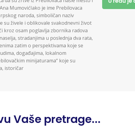
U redu je
ca da su žrtve iz Prebilovaca našle mesto i
Ana MumovićIako je ime Prebilovaca
srpskog naroda, simboličan naziv
e su živele i oblikovale svakodnevni život
i kroz osam poglavlja zbornika radova
 naselja, stradanjima u poslednja dva rata,
enima zatim o perspektivama koje se
ljudima, događajima, lokalnom
bilovačkim minijaturama“ koje su
, istoričar
u Vaše pretrage...