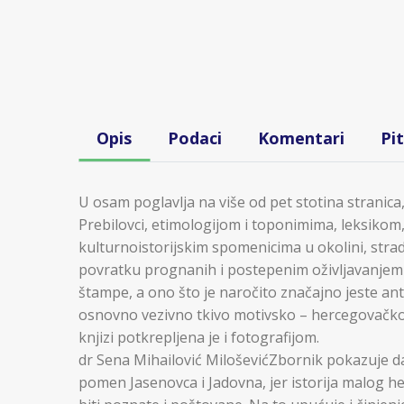
Opis
Podaci
Komentari
Pi
U osam poglavlja na više od pet stotina stranica,
Prebilovci, etimologijom i toponimima, leksiko
kulturnoistorijskim spomenicima u okolini, stra
povratku prognanih i postepenim oživljavanjem na
štampe, a ono što je naročito značajno jeste anto
osnovno vezivno tkivo motivsko – hercegovačko 
knjizi potkrepljena je i fotografijom.
dr Sena Mihailović MiloševićZbornik pokazuje da 
pomen Jasenovca i Jadovna, jer istorija malog h