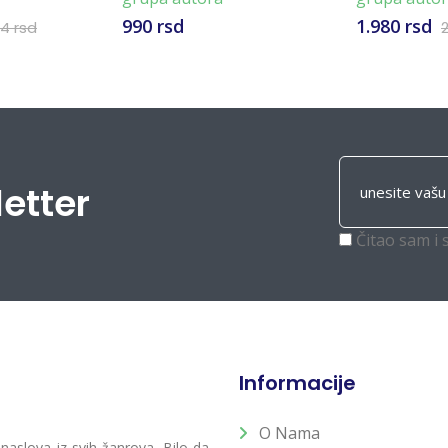
990 rsd
1.980 rsd
44 rsd
letter
Čitao sam i 
Informacije
O Nama
 naslova iz svih žanrova. Bilo da