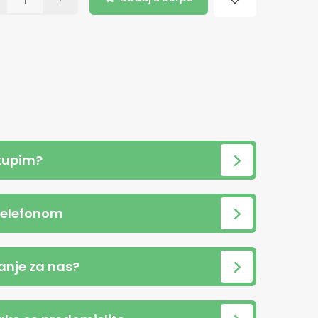
kupim?
telefonom
anje za nas?