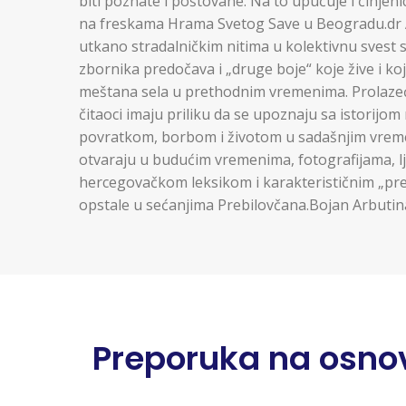
biti poznate i poštovane. Na to upućuje i činjeni
na freskama Hrama Svetog Save u Beogradu.dr 
utkano stradalničkim nitima u kolektivnu svest 
zbornika predočava i „druge boje“ koje žive i koj
meštana sela u prethodnim vremenima. Prolazeć
čitaoci imaju priliku da se upoznaju sa istorijom
povratkom, borbom i životom u sadašnjim vrem
otvaraju u budućim vremenima, fotografijama, 
hercegovačkom leksikom i karakterističnim „pre
opstale u sećanjima Prebilovčana.Bojan Arbutina
Preporuka na osnov