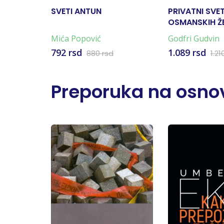
SVETI ANTUN
PRIVATNI SVE
OSMANSKIH Ž
Mića Popović
Godfri Gudvin
792 rsd
1.089 rsd
880 rsd
1.21
Preporuka na osnov