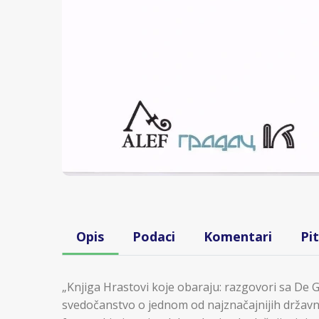
Opis
Podaci
Komentari
Pi
„Knjiga Hrastovi koje obaraju: razgovori sa De 
svedočanstvo o jednom od najznačajnijih državni