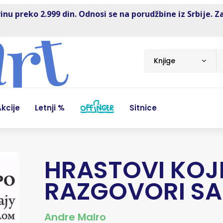
inu preko 2.999 din. Odnosi se na porudžbine iz Srbije. Z
Knjige
kcije
Letnji %
Sitnice
HRASTOVI KOJ
RAZGOVORI SA
Andre Malro