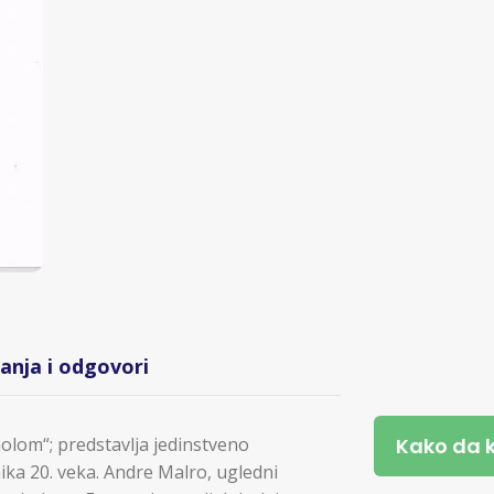
tanja i odgovori
Kako da 
Golom“; predstavlja jedinstveno
ka 20. veka. Andre Malro, ugledni