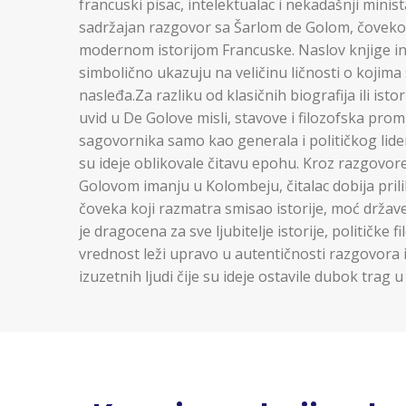
francuski pisac, intelektualac i nekadašnji minis
sadržajan razgovor sa Šarlom de Golom, čovekom
modernom istorijom Francuske. Naslov knjige ins
simbolično ukazuju na veličinu ličnosti o kojima 
nasleđa.Za razliku od klasičnih biografija ili ist
uvid u De Golove misli, stavove i filozofska prom
sagovornika samo kao generala i političkog lider
su ideje oblikovale čitavu epohu. Kroz razgovo
Golovom imanju u Kolombeju, čitalac dobija prilik
čoveka koji razmatra smisao istorije, moć države
je dragocena za sve ljubitelje istorije, političke f
vrednost leži upravo u autentičnosti razgovora i 
izuzetnih ljudi čije su ideje ostavile dubok trag u 