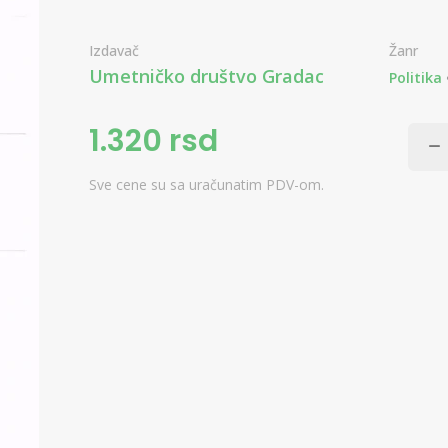
Izdavač
Žanr
Umetničko društvo Gradac
Politika
1.320 rsd
Sve cene su sa uračunatim PDV-om.