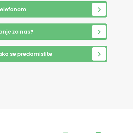
telefonom
anje za nas?
 ako se predomislite