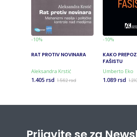
-10%
-10%
RAT PROTIV NOVINARA
KAKO PREPOZ
FAŠISTU
Aleksandra Krstić
Umberto Eko
1.405 rsd
1.089 rsd
1.562 rsd
1.21
Prijavite se za News