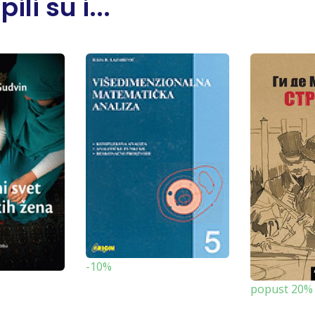
li su i...
-10%
popust 20%