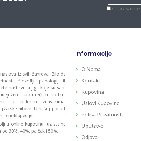
Čitao sam i 
Informacije
O Nama
 naslova iz svih žanrova. Bilo da
Kontakt
osti, filozofiji, psihologiji ili
 ćete naći sve knjige koje su vam
Kupovina
ejdžere, kao i rečnici, vodiči i
radnji sa vodećim izdavačima,
Uslovi Kupovine
jižarske hitove. U našoj ponudi
Polisa Privatnosti
ne enciklopedije.
ljnu online kupovinu, uz stalne
Uputstvo
a od 30%, 40%, pa čak i 50%.
Odjava