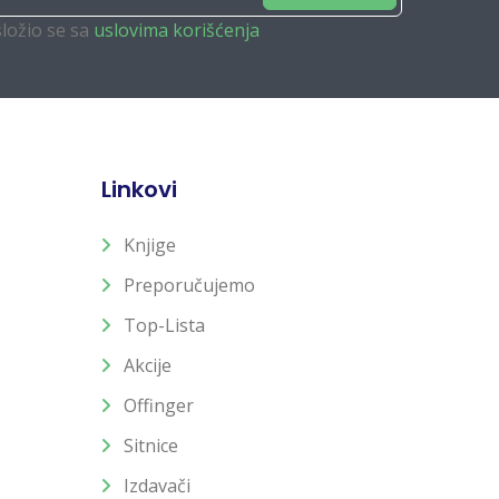
složio se sa
uslovima korišćenja
Linkovi
Knjige
Preporučujemo
Top-Lista
Akcije
Offinger
Sitnice
Izdavači