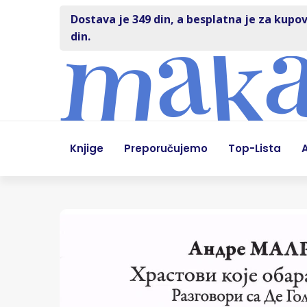
Dostava je 349 din, a besplatna je za kupov
din.
Knjige
Preporučujemo
Top-Lista
A