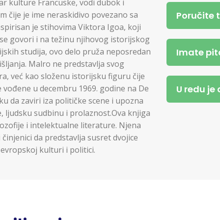
tar kulture Francuske, vodi dubok i
Poručite 
 čije je ime neraskidivo povezano sa
pirisan je stihovima Viktora Igoa, koji
se govori i na težinu njihovog istorijskog
Imate pit
orijskih studija, ovo delo pruža neposredan
išljanja. Malro ne predstavlja svog
a, već kao složenu istorijsku figuru čije
U redu je
re vođene u decembru 1969. godine na De
u da zaviri iza političke scene i upozna
, ljudsku sudbinu i prolaznost.Ova knjiga
ilozofije i intelektualne literature. Njena
činjenici da predstavlja susret dvojice
evropskoj kulturi i politici.