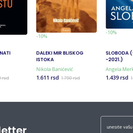
-10%
-10%
NATI
DALEKI MIR BLISKOG
SLOBODA (
ISTOKA
-2021.)
Nikola Banićević
Angela Mer
1.611 rsd
1.439 rsd
0 rsd
1.790 rsd
1
letter