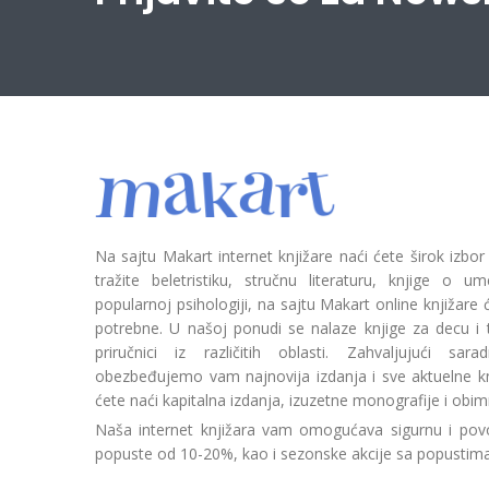
Na sajtu Makart internet knjižare naći ćete širok izbor
tražite beletristiku, stručnu literaturu, knjige o umetn
popularnoj psihologiji, na sajtu Makart online knjižare
potrebne. U našoj ponudi se nalaze knjige za decu i tin
priručnici iz različitih oblasti. Zahvaljujući sa
obezbeđujemo vam najnovija izdanja i sve aktuelne kn
ćete naći kapitalna izdanja, izuzetne monografije i obim
Naša internet knjižara vam omogućava sigurnu i povo
popuste od 10-20%, kao i sezonske akcije sa popustim