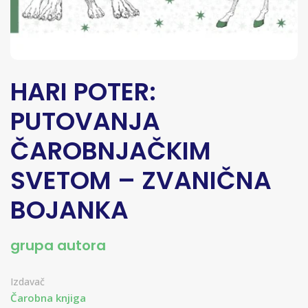
HARI POTER:
PUTOVANJA
ČAROBNJAČKIM
SVETOM – ZVANIČNA
BOJANKA
grupa autora
Izdavač
Čarobna knjiga