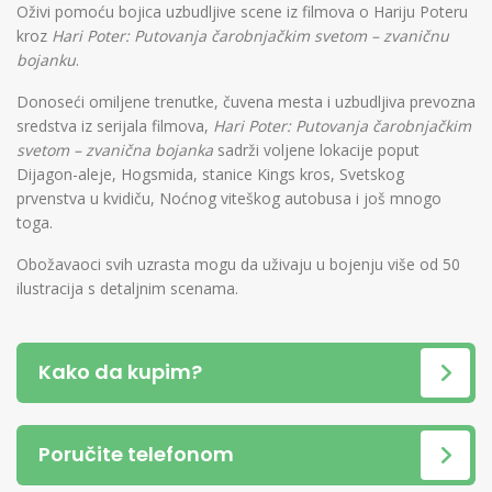
Oživi pomoću bojica uzbudljive scene iz filmova o Hariju Poteru
kroz
Hari Poter: Putovanja čarobnjačkim svetom – zvaničnu
bojanku
.
Donoseći omiljene trenutke, čuvena mesta i uzbudljiva prevozna
sredstva iz serijala filmova,
Hari Poter: Putovanja čarobnjačkim
svetom – zvanična bojanka
sadrži voljene lokacije poput
Dijagon-aleje, Hogsmida, stanice Kings kros, Svetskog
prvenstva u kvidiču, Noćnog viteškog autobusa i još mnogo
toga.
Obožavaoci svih uzrasta mogu da uživaju u bojenju više od 50
ilustracija s detaljnim scenama.
Kako da kupim?
Poručite telefonom