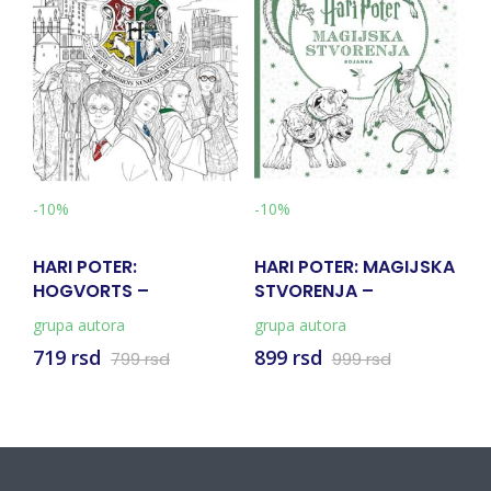
-10%
-10%
-
HARI POTER:
HARI POTER: MAGIJSKA
H
HOGVORTS –
STVORENJA –
M
ZVANIČNA BOJANKA
BOJANKA
B
grupa autora
grupa autora
gr
719 rsd
899 rsd
8
799 rsd
999 rsd