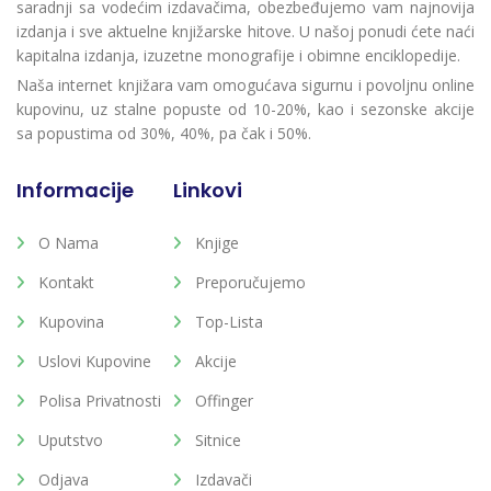
saradnji sa vodećim izdavačima, obezbeđujemo vam najnovija
izdanja i sve aktuelne knjižarske hitove. U našoj ponudi ćete naći
kapitalna izdanja, izuzetne monografije i obimne enciklopedije.
Naša internet knjižara vam omogućava sigurnu i povoljnu online
kupovinu, uz stalne popuste od 10-20%, kao i sezonske akcije
sa popustima od 30%, 40%, pa čak i 50%.
Informacije
Linkovi
O Nama
Knjige
Kontakt
Preporučujemo
Kupovina
Top-Lista
Uslovi Kupovine
Akcije
Polisa Privatnosti
Offinger
Uputstvo
Sitnice
Odjava
Izdavači