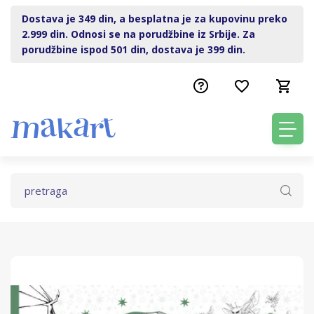
Dostava je 349 din, a besplatna je za kupovinu preko
2.999 din. Odnosi se na porudžbine iz Srbije. Za
porudžbine ispod 501 din, dostava je 399 din.