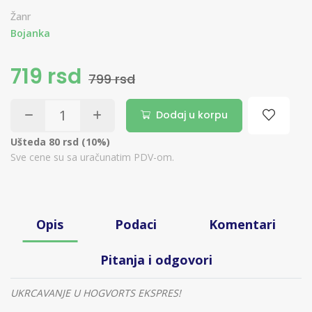
Žanr
Bojanka
719 rsd
799 rsd
Dodaj u korpu
Ušteda 80 rsd (10%)
Sve cene su sa uračunatim PDV-om.
Opis
Podaci
Komentari
Pitanja i odgovori
UKRCAVANJE U HOGVORTS EKSPRES!