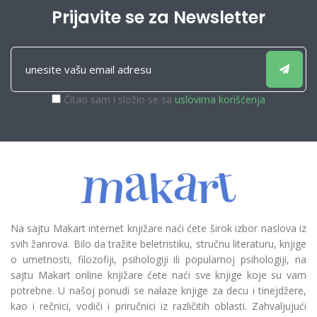
Prijavite se za Newsletter
Čitao sam i složio se sa
uslovima korišćenja
Na sajtu Makart internet knjižare naći ćete širok izbor naslova iz
svih žanrova. Bilo da tražite beletristiku, stručnu literaturu, knjige
o umetnosti, filozofiji, psihologiji ili popularnoj psihologiji, na
sajtu Makart online knjižare ćete naći sve knjige koje su vam
potrebne. U našoj ponudi se nalaze knjige za decu i tinejdžere,
kao i rečnici, vodiči i priručnici iz različitih oblasti. Zahvaljujući