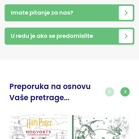
Imate pitanje za nas?
U redu je ako se predomislite
Preporuka na osnovu
Vaše pretrage...