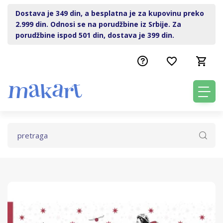
Dostava je 349 din, a besplatna je za kupovinu preko
2.999 din. Odnosi se na porudžbine iz Srbije. Za
porudžbine ispod 501 din, dostava je 399 din.