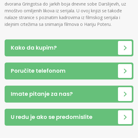
dvorana Gringotsa do jarkih boja dnevne sobe Darslijevih, uz
mnoštvo omiljenih likova iz serijala. U ovoj knjizi se takođe
nalaze stranice s poznatim kadrovima iz filmskog serijala i
idejnim crtežima sa snimanja filmova o Hariju Poteru.
Kako da kupim?
Poručite telefonom
Imate pitanje za nas?
U redu je ako se predomislite