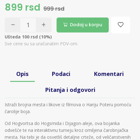
899 rsd
999 rsd
Dodaj u korpu
Ušteda 100 rsd (10%)
Sve cene su sa uračunatim PDV-om.
Opis
Podaci
Komentari
Pitanja i odgovori
Istraži brojna mesta i likove iz filmova o Hariju Poteru pomoću
čarolije boja.
Od Hogvortsa do Hogsmida i Dijagon-aleje, ova bojanka
odvešće te na interaktivnu turneju kroz omiljena čarobnjačka
mesta. Na tebi je da osvetliš detaljne crteže, od veličanstvenih