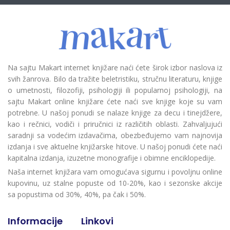
Na sajtu Makart internet knjižare naći ćete širok izbor naslova iz
svih žanrova. Bilo da tražite beletristiku, stručnu literaturu, knjige
o umetnosti, filozofiji, psihologiji ili popularnoj psihologiji, na
sajtu Makart online knjižare ćete naći sve knjige koje su vam
potrebne. U našoj ponudi se nalaze knjige za decu i tinejdžere,
kao i rečnici, vodiči i priručnici iz različitih oblasti. Zahvaljujući
saradnji sa vodećim izdavačima, obezbeđujemo vam najnovija
izdanja i sve aktuelne knjižarske hitove. U našoj ponudi ćete naći
kapitalna izdanja, izuzetne monografije i obimne enciklopedije.
Naša internet knjižara vam omogućava sigurnu i povoljnu online
kupovinu, uz stalne popuste od 10-20%, kao i sezonske akcije
sa popustima od 30%, 40%, pa čak i 50%.
Informacije
Linkovi