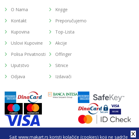
O Nama
Knjige
Kontakt
Preporučujemo
Kupovina
Top-Lista
Uslovi Kupovine
Akcije
Polisa Privatnosti
Offinger
Uputstvo
Sitnice
Odjava
Izdavači
Sajt www.makart.rs koristi kolačiće (cookies) koji ne sadrže