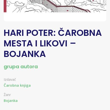
HARI POTER: ČAROBNA
MESTA I LIKOVI –
BOJANKA
grupa autora
Izdavač
Čarobna knjiga
Žanr
Bojanka