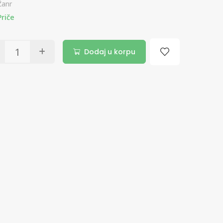
Žanr
Priče
Dodaj u korpu