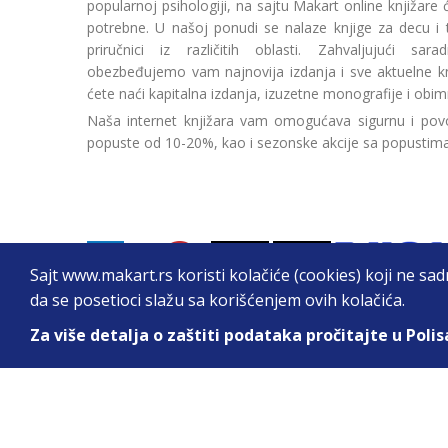
popularnoj psihologiji, na sajtu Makart online knjižare
potrebne. U našoj ponudi se nalaze knjige za decu i tin
priručnici iz različitih oblasti. Zahvaljujući sa
obezbeđujemo vam najnovija izdanja i sve aktuelne kn
ćete naći kapitalna izdanja, izuzetne monografije i obim
Naša internet knjižara vam omogućava sigurnu i povo
popuste od 10-20%, kao i sezonske akcije sa popustim
Sajt www.makart.rs koristi kolačiće (cookies) koji ne sa
da se posetioci slažu sa korišćenjem ovih kolačića.
Za više detalja o zaštiti podataka pročitajte u Polis
2026. All Rights Reserved © Makart.rs - MAKAR
Sve cene na ovom sajtu iskazane su u dinarima. PDV je urač
informacije kompletne i bez grešaka. Svi artikli prikazani