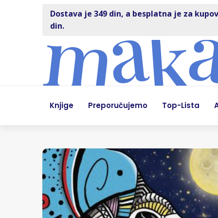
Dostava je 349 din, a besplatna je za kupov
din.
Knjige
Preporučujemo
Top-Lista
A