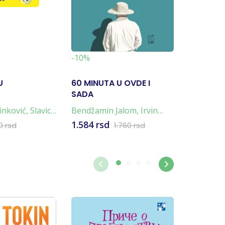
-19%
-10%
U
60 MINUTA U OVDE I
NAPULJ
SADA
TETRALO
4 KNJIG
inković
,
Slavica
Bendžamin Jalom
,
Irvin
Elena Fer
Jalom
1.584 rsd
4.796 rs
0 rsd
1.760 rsd