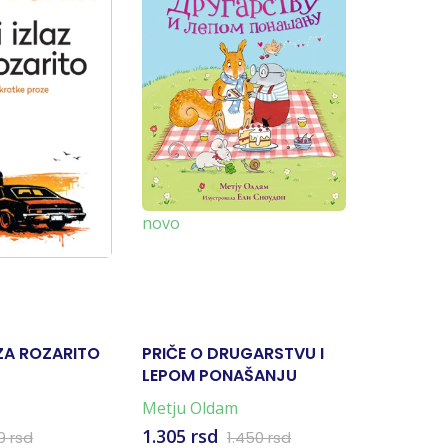
-10%
novo
 ZA ROZARITO
PRIČE O DRUGARSTVU I
JABUKE 
LEPOM PONAŠANJU
KALEME
Metju Oldam
Marija Je
1.305 rsd
1.170 rs
9 rsd
1.450 rsd