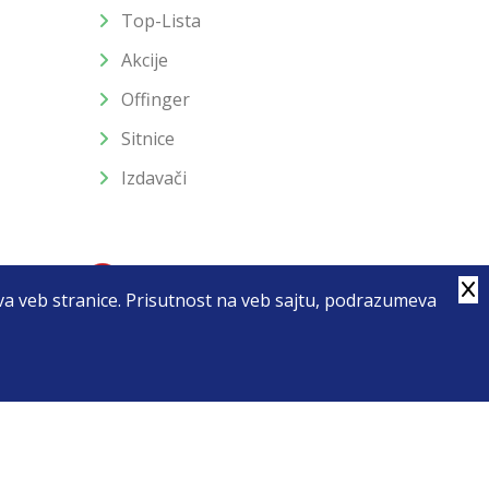
Top-Lista
Akcije
Offinger
Sitnice
Izdavači
stva veb stranice. Prisutnost na veb sajtu, podrazumeva
4
u slika i samih cena, ali ne možemo garantovati da su sve
enutku.