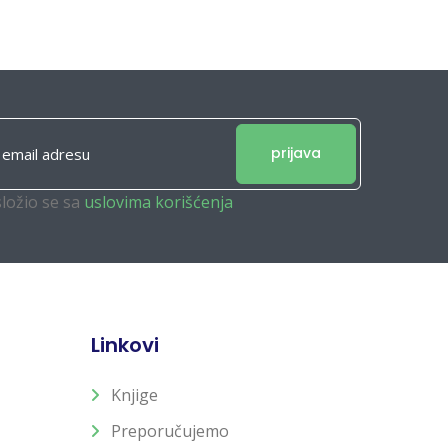
prijava
složio se sa
uslovima korišćenja
Linkovi
Knjige
Preporučujemo