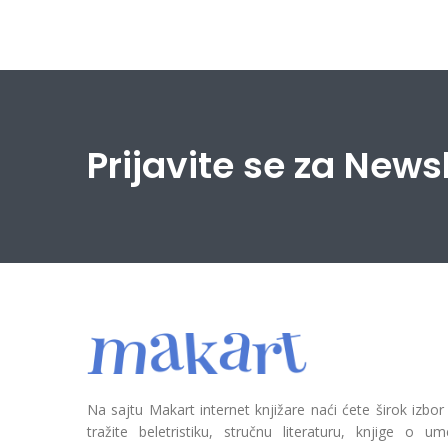
Prijavite se za News
Na sajtu Makart internet knjižare naći ćete širok izbor
tražite beletristiku, stručnu literaturu, knjige o umetn