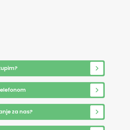
kupim?
telefonom
anje za nas?