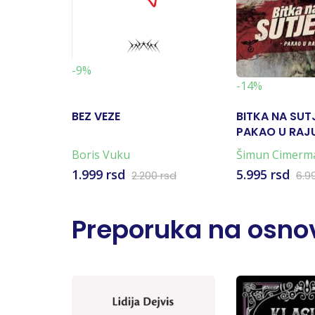
-9%
-14%
BEZ VEZE
BITKA NA SUT
PAKAO U RAJU
KARTA)
Boris Vuku
Šimun Cimerm
1.999 rsd
5.995 rsd
2.200 rsd
6.9
Preporuka na osnov