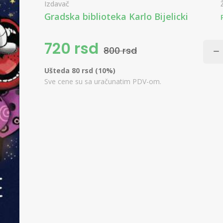
Izdavač
Gradska biblioteka Karlo Bijelicki
720 rsd
800 rsd
Ušteda 80 rsd (10%)
Sve cene su sa uračunatim PDV-om.