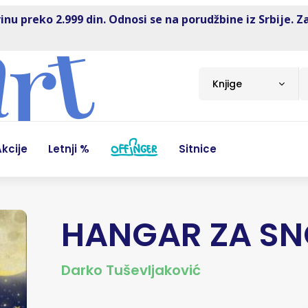
inu preko 2.999 din. Odnosi se na porudžbine iz Srbije. Z
Knjige
kcije
Letnji %
Sitnice
HANGAR ZA S
Darko Tuševljaković