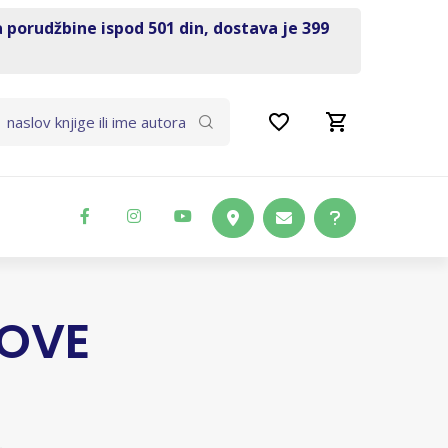
a porudžbine ispod 501 din, dostava je 399
NOVE