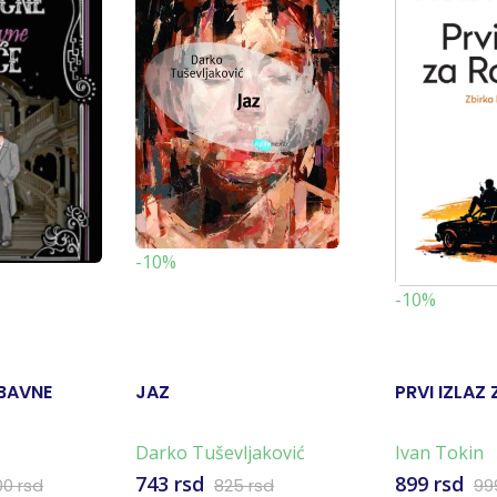
-10%
-10%
UBAVNE
JAZ
PRVI IZLAZ
Darko Tuševljaković
Ivan Tokin
743 rsd
899 rsd
00 rsd
825 rsd
99