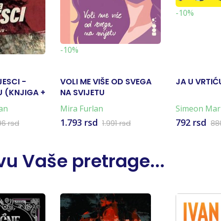
-10%
-10%
JESCI -
VOLI ME VIŠE OD SVEGA
JA U VRTIĆ
 (KNJIGA +
NA SVIJETU
an
Mira Furlan
Simeon Mar
Marković
1.793 rsd
792 rsd
96 rsd
1.991 rsd
88
u Vaše pretrage...