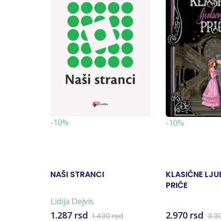
-10%
-10%
NAŠI STRANCI
KLASIČNE LJ
PRIČE
Lidija Dejvis
1.287 rsd
2.970 rsd
1.430 rsd
3.3