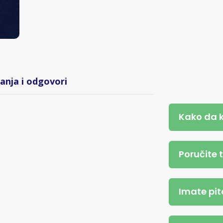
tanja i odgovori
Kako da 
Poručite 
Imate pit