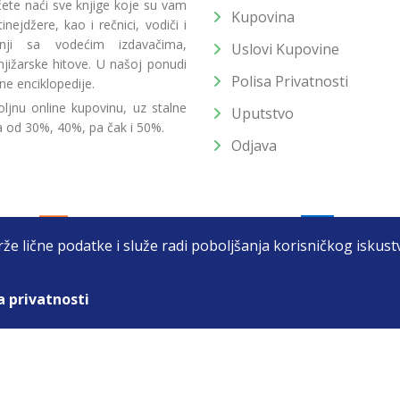
 ćete naći sve knjige koje su vam
Kupovina
ejdžere, kao i rečnici, vodiči i
radnji sa vodećim izdavačima,
Uslovi Kupovine
jižarske hitove. U našoj ponudi
Polisa Privatnosti
ne enciklopedije.
ljnu online kupovinu, uz stalne
Uputstvo
a od 30%, 40%, pa čak i 50%.
Odjava
drže lične podatke i služe radi poboljšanja korisničkog isku
a privatnosti
T DOO BEOGRAD (NOVI BEOGRAD), PIB: 105184104, MB: 2033752
unat u cenu. Nastojimo da budemo što precizniji u opisu proizvoda, prikaz
 na sajtu su deo naše ponude i ne podrazumeva da su dostupni u svakom tr