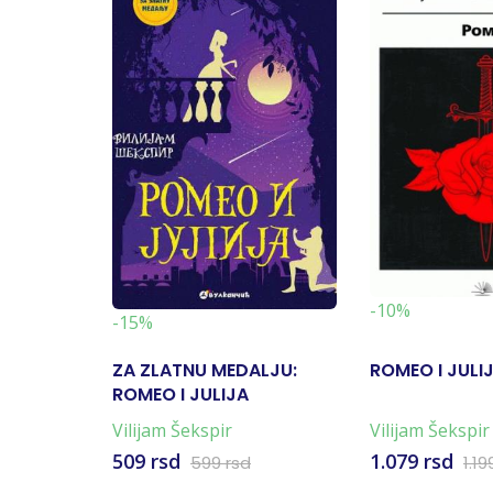
-10%
-15%
ZA ZLATNU MEDALJU:
ROMEO I JULI
ROMEO I JULIJA
Vilijam Šekspir
Vilijam Šekspir
509 rsd
1.079 rsd
599 rsd
1.19