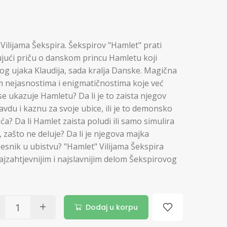
Vilijama Šekspira. Šekspirov "Hamlet" prati
ujući priču o danskom princu Hamletu koji
og ujaka Klaudija, sada kralja Danske. Magična
im nejasnostima i enigmatičnostima koje već
 se ukazuje Hamletu? Da li je to zaista njegov
i pravdu i kaznu za svoje ubice, ili je to demonsko
? Da li Hamlet zaista poludi ili samo simulira
, zašto ne deluje? Da li je njegova majka
esnik u ubistvu? "Hamlet" Vilijama Šekspira
ajzahtjevnijim i najslavnijim delom Šekspirovog
Dodaj u korpu