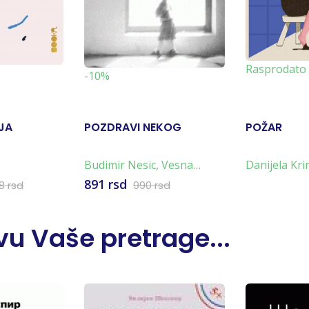
Rasprodato
-10%
JA
POZDRAVI NEKOG
POŽAR
Budimir Nesic
,
Vesna
Danijela Kri
Ognjenović
891 rsd
98 rsd
990 rsd
u Vaše pretrage...