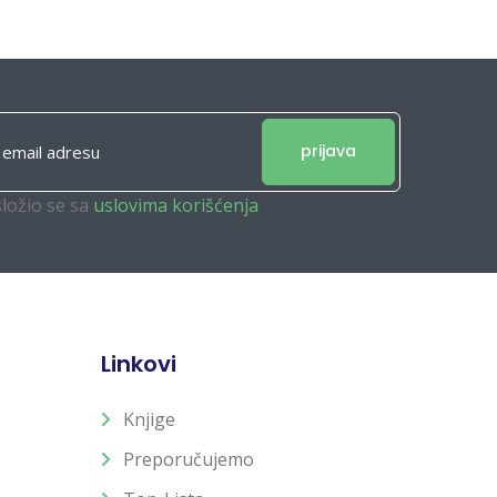
prijava
složio se sa
uslovima korišćenja
Linkovi
Knjige
Preporučujemo