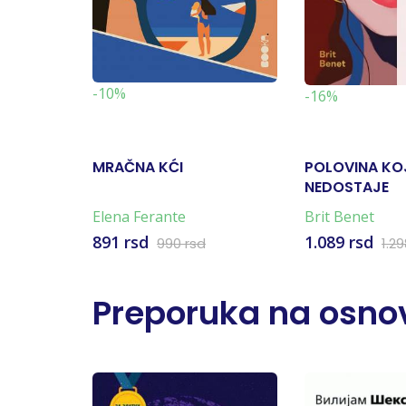
-10%
-16%
MRAČNA KĆI
POLOVINA KO
NEDOSTAJE
Elena Ferante
Brit Benet
891 rsd
1.089 rsd
990 rsd
1.2
Preporuka na osnov