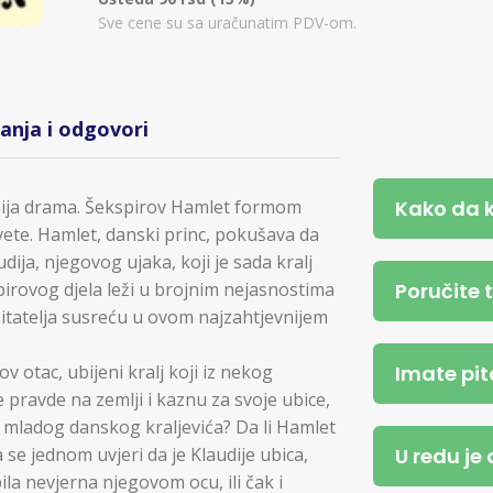
Sve cene su sa uračunatim PDV-om.
tanja i odgovori
Kako da 
nija drama. Šekspirov Hamlet formom
svete. Hamlet, danski princ, pokušava da
ija, njegovog ujaka, koji je sada kralj
Poručite 
rovog djela leži u brojnim nejasnostima
čitatelja susreću u ovom najzahtjevnijem
Imate pit
ov otac, ubijeni kralj koji iz nekog
je pravde na zemlji i kaznu za svoje ubice,
a mladog danskog kraljevića? Da li Hamlet
U redu je
 se jednom uvjeri da je Klaudije ubica,
ila nevjerna njegovom ocu, ili čak i