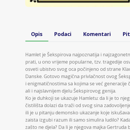
Opis
Podaci
Komentari
Pi
Hamlet je Šekspirova najpoznatija i najzagonet
prati, u ono vrijeme popularne, tzv. tragedije o
osveti ubistvo svog oca počinjeno od strane Klaud
Danske. Gotovo magična privlačnost ovog Šekspi
i enigmatičnostima sa kojima se već generacije 
ali i najslavnijem djelu Šekspirovog genija.
Ko je duhkoji se ukazuje Hamletu: da li je to njeg
čistilišta dolazi da traži od svog sina zadovoljen
ili je u pitanju demonsko ukazanje koje iskušav
zaista izgubi razum ili samo simulira ludilo? Kada
zašto ne djela? Da li je njegova majka Gertruda b