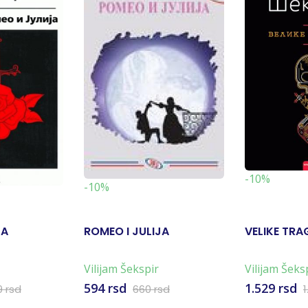
-10%
-10%
JA
ROMEO I JULIJA
VELIKE TRA
Vilijam Šekspir
Vilijam Šeks
594 rsd
1.529 rsd
9 rsd
660 rsd
1