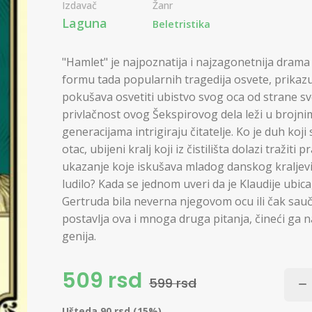
Izdavač
Žanr
Laguna
Beletristika
"Hamlet" je najpoznatija i najzagonetnija drama 
formu tada popularnih tragedija osvete, prikaz
pokušava osvetiti ubistvo svog oca od strane sv
privlačnost ovog Šekspirovog dela leži u brojn
generacijama intrigiraju čitatelje. Ko je duh koji
otac, ubijeni kralj koji iz čistilišta dolazi tražit
ukazanje koje iskušava mladog danskog kraljevića
ludilo? Kada se jednom uveri da je Klaudije ubica
Gertruda bila neverna njegovom ocu ili čak sauč
postavlja ova i mnoga druga pitanja, čineći ga n
genija.
509 rsd
599 rsd
Ušteda 90 rsd (15%)