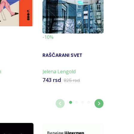
-24%
-10%
RAŠČARANI SVET
SEĆANJU
n
Jelena Lengold
Marija S
743 rsd
990 rsd
825 rsd