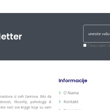
letter
Čitao sam i 
Informacije
O Nama
 naslova iz svih žanrova. Bilo da
Kontakt
osti, filozofiji, psihologiji ili
 ćete naći sve knjige koje su vam