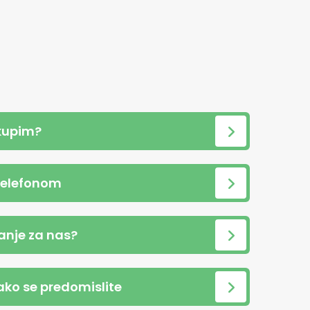
kupim?
telefonom
anje za nas?
 ako se predomislite