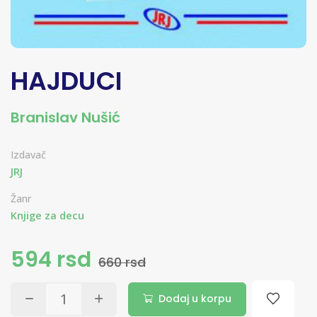
HAJDUCI
Branislav Nušić
Izdavač
JRJ
Žanr
Knjige za decu
594 rsd
660 rsd
Dodaj u korpu