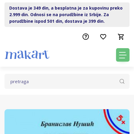
Dostava je 349 din, a besplatna je za kupovinu preko
2.999 din. Odnosi se na porudžbine iz Srbije. Za
porudžbine ispod 501 din, dostava je 399 din.