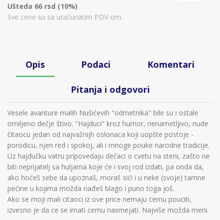
Ušteda 66 rsd (10%)
Sve cene su sa uračunatim PDV-om.
Opis
Podaci
Komentari
Pitanja i odgovori
Vesele avanture malih Nušićevih "odmetnika" bile su i ostale
omiljeno dečje štivo. "Hajduci" kroz humor, nenametljivo, nude
čitaocu jedan od najvažnijh oslonaca koji uopšte postoje -
porodicu, njen red i spokoj, ali i mnoge pouke narodne tradicije.
Uz hajdučku vatru pripovedaju dečaci o cvetu na steni, zašto ne
biti neprijatelj sa huljama koje će i svoj rod izdati, pa onda da,
ako hoćeš sebe da upoznaš, moraš sići i u neke (svoje) tamne
pećine u kojima možda nađeš blago i puno toga još.
Ako se moji mali citaoci iz ove price nemaju cemu pouciti,
izvesno je da ce se imati cemu nasmejati. Najviše možda meni.