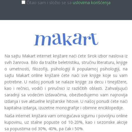
Čitao sam i složio se sa
uslovima korišćenja
Na sajtu Makart internet knjižare naći ćete širok izbor naslova iz
svih žanrova. Bilo da tražite beletristiku, stručnu literaturu, knjige
o umetnosti, filozofiji, psihologiji ili popularnoj psihologiji, na
sajtu Makart online knjižare ćete naći sve knjige koje su vam
potrebne. U našoj ponudi se nalaze knjige za decu i tinejdžere,
kao i rečnici, vodiči i priručnici iz različitih oblasti. Zahvaljujući
saradnji sa vodećim izdavačima, obezbeđujemo vam najnovija
izdanja i sve aktuelne knjižarske hitove. U našoj ponudi ćete naći
kapitalna izdanja, izuzetne monografije i obimne enciklopedije.
Naša internet knjižara vam omogućava sigurnu i povoljnu online
kupovinu, uz stalne popuste od 10-20%, kao i sezonske akcije
sa popustima od 30%, 40%, pa čak i 50%.