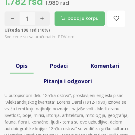
1.782 rsd
1.980 rsd
Dodaj u korpu
Ušteda 198 rsd (10%)
Sve cene su sa uračunatim PDV-om.
Opis
Podaci
Komentari
Pitanja i odgovori
U putopisnom delu "Grčka ostrva“, proslavljeni engleski pisac
"Aleksandrijskog kvarteta“ Lorens Darel (1912-1990) iznova se
vraća temi koju najbolje poznaje i najviše voli - Mediteranu.
Svetlost, boje, mirisi, istorija, arhitektura, mitologija, geografija,
fauna, flora i, konačno, ljudi - tema su ove uzbudljive, delom
autobiografske knjige. "Grčka ostrva“ su vodič za grčku kulturu u