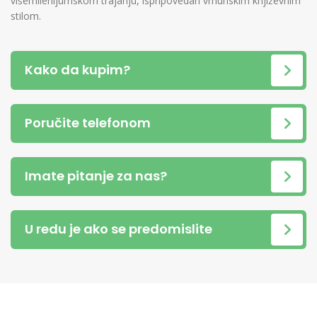
višemilenijumskom trajanju, ispripovedan vrhunskim književnim
stilom.
Kako da kupim?
Poručite telefonom
Imate pitanje za nas?
U redu je ako se predomislite