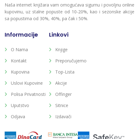
Naša internet knjižara vam omogućava sigurnu i povoljnu online
kupovinu, uz stalne popuste od 10-20%, kao i sezonske akcije
sa popustima od 30%, 40%, pa čak i 50%.
Informacije
Linkovi
O Nama
Knjige
Kontakt
Preporučujemo
Kupovina
Top-Lista
Uslovi Kupovine
Akcije
Polisa Privatnosti
Offinger
Uputstvo
Sitnice
Odjava
Izdavači