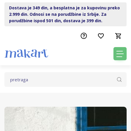
Dostava je 349 din, a besplatna je za kupovinu preko
2.999 din. Odnosi se na porudžbine iz Srbije. Za
porudžbine ispod 501 din, dostava je 399 din.