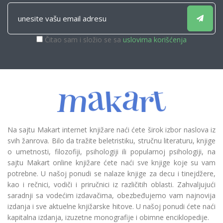
Čitao sam i složio se sa
uslovima korišćenja
Na sajtu Makart internet knjižare naći ćete širok izbor naslova iz
svih žanrova. Bilo da tražite beletristiku, stručnu literaturu, knjige
o umetnosti, filozofiji, psihologiji ili popularnoj psihologiji, na
sajtu Makart online knjižare ćete naći sve knjige koje su vam
potrebne. U našoj ponudi se nalaze knjige za decu i tinejdžere,
kao i rečnici, vodiči i priručnici iz različitih oblasti. Zahvaljujući
saradnji sa vodećim izdavačima, obezbeđujemo vam najnovija
izdanja i sve aktuelne knjižarske hitove. U našoj ponudi ćete naći
kapitalna izdanja, izuzetne monografije i obimne enciklopedije.