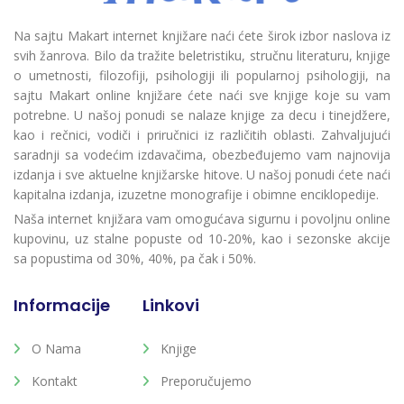
Na sajtu Makart internet knjižare naći ćete širok izbor naslova iz
svih žanrova. Bilo da tražite beletristiku, stručnu literaturu, knjige
o umetnosti, filozofiji, psihologiji ili popularnoj psihologiji, na
sajtu Makart online knjižare ćete naći sve knjige koje su vam
potrebne. U našoj ponudi se nalaze knjige za decu i tinejdžere,
kao i rečnici, vodiči i priručnici iz različitih oblasti. Zahvaljujući
saradnji sa vodećim izdavačima, obezbeđujemo vam najnovija
izdanja i sve aktuelne knjižarske hitove. U našoj ponudi ćete naći
kapitalna izdanja, izuzetne monografije i obimne enciklopedije.
Naša internet knjižara vam omogućava sigurnu i povoljnu online
kupovinu, uz stalne popuste od 10-20%, kao i sezonske akcije
sa popustima od 30%, 40%, pa čak i 50%.
Informacije
Linkovi
O Nama
Knjige
Kontakt
Preporučujemo