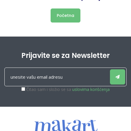
Početna
Prijavite se za Newsletter
Čitao sam i složio se sa
uslovima korišćenja