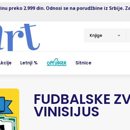
inu preko 2.999 din. Odnosi se na porudžbine iz Srbije. Z
Knjige
kcije
Letnji %
Sitnice
FUDBALSKE ZV
VINISIJUS