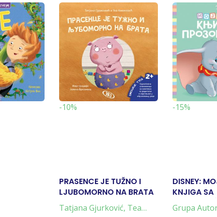
-10%
-15%
PRASENCE JE TUŽNO I
DISNEY: M
LJUBOMORNO NA BRATA
KNJIGA SA
PROZORČI
Tatjana Gjurković
,
Tea
Grupa Auto