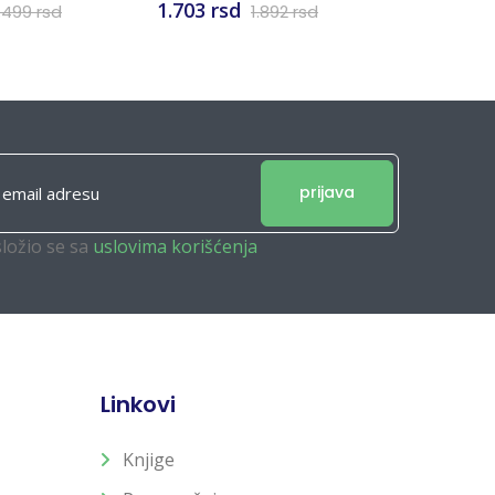
1.703 rsd
1.699 rs
.499 rsd
1.892 rsd
prijava
složio se sa
uslovima korišćenja
Linkovi
Knjige