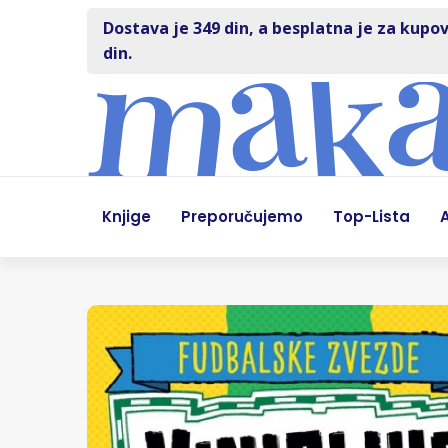
Dostava je 349 din, a besplatna je za kupov
din.
Knjige
Preporučujemo
Top-Lista
A