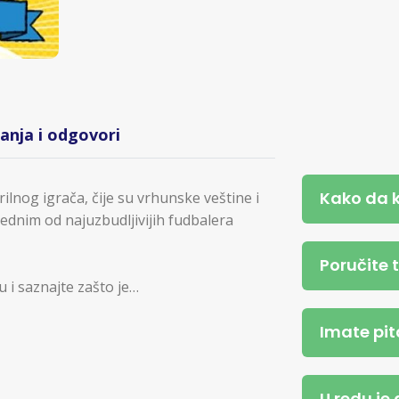
tanja i odgovori
Kako da 
ilnog igrača, čije su vrhunske veštine i
a jednim od najuzbudljivijih fudbalera
Poručite 
ju i saznajte zašto je…
Imate pit
U redu je