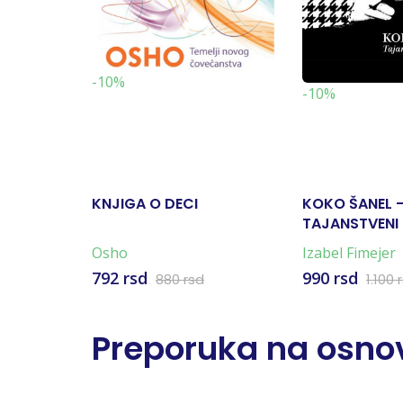
-10%
-10%
KNJIGA O DECI
KOKO ŠANEL 
TAJANSTVENI
(MEK POVEZ)
Osho
Izabel Fimejer
792 rsd
990 rsd
880 rsd
1.100 
Preporuka na osnov