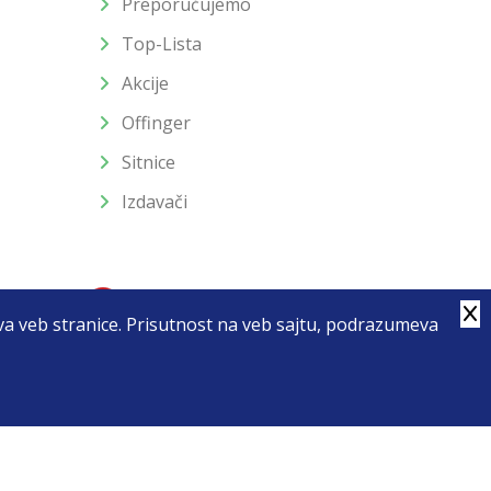
Preporučujemo
Top-Lista
Akcije
Offinger
Sitnice
Izdavači
stva veb stranice. Prisutnost na veb sajtu, podrazumeva
4
u slika i samih cena, ali ne možemo garantovati da su sve
enutku.