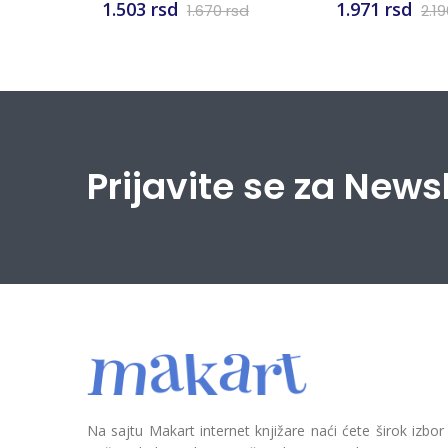
1.503 rsd
1.971 rsd
1.670 rsd
2.1
Prijavite se za News
Na sajtu Makart internet knjižare naći ćete širok izbor