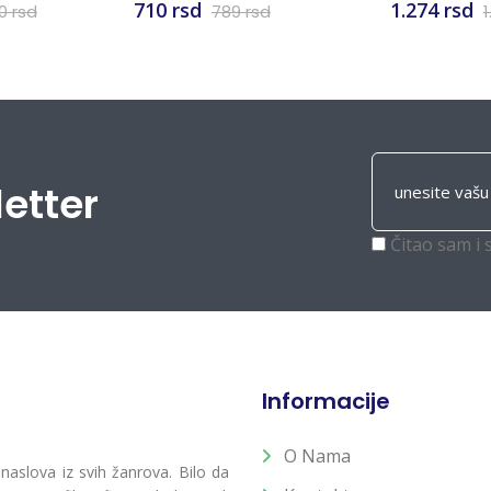
Knežević
710 rsd
1.274 rsd
90 rsd
789 rsd
1
letter
Čitao sam i 
Informacije
O Nama
 naslova iz svih žanrova. Bilo da