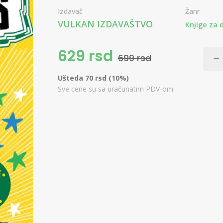
Izdavač
Žanr
VULKAN IZDAVAŠTVO
Knjige za 
629 rsd
699 rsd
Ušteda 70 rsd (10%)
Sve cene su sa uračunatim PDV-om.