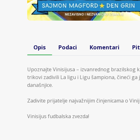
Opis
Podaci
Komentari
Pi
Upoznajte Vinisijusa – izvanrednog brazilskog kr
trikovi zadivili La ligu i Ligu šampiona, čineći g
današnjice.
Zadivite prijatelje najvažnijim činjenicama o Vini
Vinisijus fudbalska zvezda!