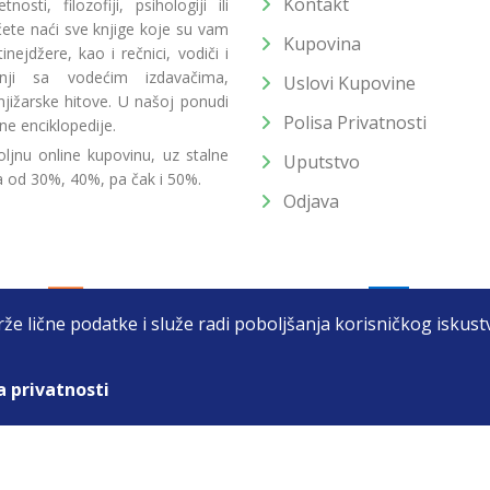
Kontakt
osti, filozofiji, psihologiji ili
 ćete naći sve knjige koje su vam
Kupovina
ejdžere, kao i rečnici, vodiči i
radnji sa vodećim izdavačima,
Uslovi Kupovine
jižarske hitove. U našoj ponudi
Polisa Privatnosti
ne enciklopedije.
ljnu online kupovinu, uz stalne
Uputstvo
a od 30%, 40%, pa čak i 50%.
Odjava
drže lične podatke i služe radi poboljšanja korisničkog isku
a privatnosti
T DOO BEOGRAD (NOVI BEOGRAD), PIB: 105184104, MB: 2033752
unat u cenu. Nastojimo da budemo što precizniji u opisu proizvoda, prikaz
 na sajtu su deo naše ponude i ne podrazumeva da su dostupni u svakom tr