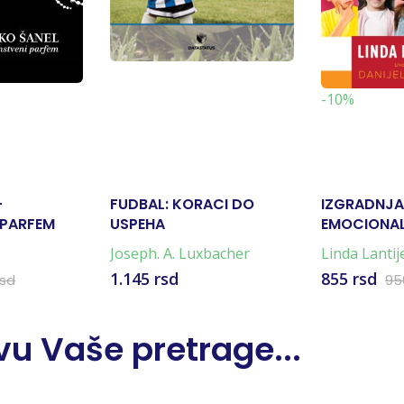
-10%
–
FUDBAL: KORACI DO
IZGRADNJA
 PARFEM
USPEHA
EMOCIONA
INTELIGENC
Joseph. A. Luxbacher
Linda Lantij
1.145 rsd
855 rsd
rsd
95
u Vaše pretrage...