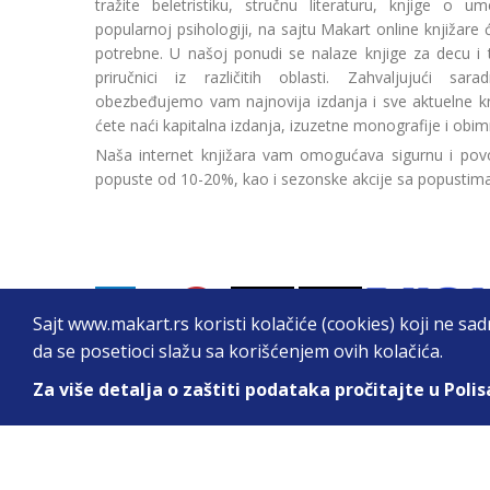
tražite beletristiku, stručnu literaturu, knjige o umetn
popularnoj psihologiji, na sajtu Makart online knjižare
potrebne. U našoj ponudi se nalaze knjige za decu i tin
priručnici iz različitih oblasti. Zahvaljujući sa
obezbeđujemo vam najnovija izdanja i sve aktuelne kn
ćete naći kapitalna izdanja, izuzetne monografije i obim
Naša internet knjižara vam omogućava sigurnu i povo
popuste od 10-20%, kao i sezonske akcije sa popustim
Sajt www.makart.rs koristi kolačiće (cookies) koji ne sa
da se posetioci slažu sa korišćenjem ovih kolačića.
Za više detalja o zaštiti podataka pročitajte u Polis
2026. All Rights Reserved © Makart.rs - MAKAR
Sve cene na ovom sajtu iskazane su u dinarima. PDV je urač
informacije kompletne i bez grešaka. Svi artikli prikazani