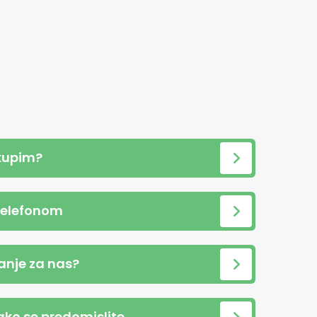
kupim?
telefonom
anje za nas?
 ako se predomislite