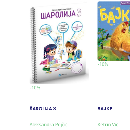
-10%
-10%
ŠAROLIJA 3
BAJKE
Aleksandra Pejčić
Ketrin Vič