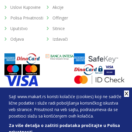
Uslovi Kupovine
Akcije
Polisa Privatnosti
Offinger
Uputstvo
Sitnice
Odjava
Izdavači
Sajt www.makart.rs koristi kolačiće (cookies) koji ne sadrže
lične podatke i služe radi poboljšanja korisničkog iskustva
2026. All Rights Reserved © Makart.rs - MAKART DOO
veb stranice. Prisutnost na veb sajtu, podrazumeva da se
BEOGRAD (NOVI BEOGRAD), PIB: 105184104, MB:
posetioci slažu sa korišćenjem ovih kolačića.
20337524
Za više detalja o zaštiti podataka pročitajte u Polisa
Sve cene na ovom sajtu iskazane su u dinarima. PDV je uračunat u cenu.
privatnosti