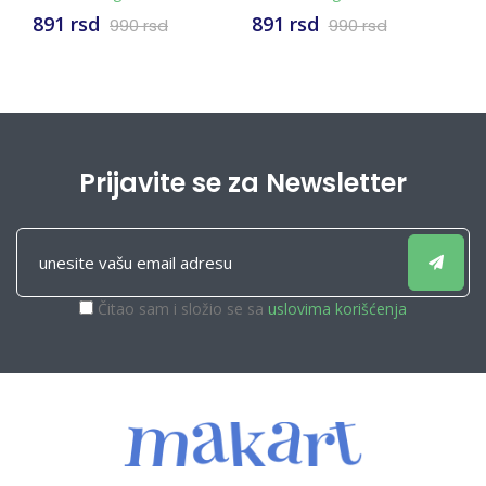
891 rsd
1.617 rsd
990 rsd
Prijavite se za Newsletter
Čitao sam i složio se sa
uslovima korišćenja