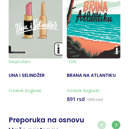
-10%
Rasprodato
BRANA NA ATLANTIKU
MUČNA LJUBAV
Frederik Begbede
Elena Ferante
891 rsd
990 rsd
Preporuka na osnovu