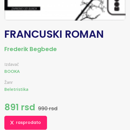
FRANCUSKI ROMAN
Frederik Begbede
Izdavač
BOOKA
Žanr
Beletristika
891 rsd
990 rsd
rasprodato