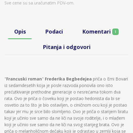
Sve cene su sa uračunatim PDV-om.
Komentari
Opis
Podaci
1
Pitanja i odgovori
"
Francuski roman
"
Frederika Begbedejea
priča o Emi Bovari
iz sedamdesetih koja je posle razvoda ponovila ono isto
prećutkivanje prethodne generacije o nesrećama tokom dva
rata. Ovo je priča o čoveku koji je postao hedonista da bi se
osvetio za to što je bio ostavljen, o ciničnom ocu koji je postao
takav jer mu je srce bilo slomljeno. Ovo je priča o starijem bratu
koji je učinio sve samo da ne liči na svoje roditelje, i o mlađem
koji je učinio sve samo da ne liči na svog starijeg brata. Ovo je
priča o melanholičnom dečaku koji je odrastao u zemlji koja se