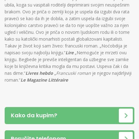
ubila, koga su vaspitali roditelji deprimirani svojim neuspešnim
brakom. Ovo je priča o zemlji koja je uspela da izgubi dva rata
praveći se kao da ih je dobila, a zatim uspela da izgubi svoje
kolonijalno carstvo praveći se da to nije uopšte važno za njen
ugled i veličinu. Ovo je priča o novom ljudskom rodu ili o tome
kako su katolički monarhisti postali globalizovani kapitalisti.
Takav je život koji sam živeo: francuski roman. „Noćobdija je
napisao svoju najbolju knjigu.“
Lire
„Nemoguće je mrzeti ovu
knjigu. Begbede je previše inteligentan da uzbegne sve zamke
koje bi književna kritika mogla da mu postavi. Uspeva čak i da
nas dirne.“
Livres hebdo
„
Francuski roman
je njegov najdirljiviji
roman.“
Le Magazine Littéraire
Kako da kupim?
Poručite telefonom