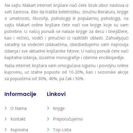
Na sajtu Makart internet knjižare naći ćete širok izbor naslova iz
svih žanrova. Bilo da tražite beletristiku, stručnu literaturu, knjige
o umetnosti, filozofiji, psihologiji ili popularnoj psihologiji, na
sajtu Makart online knjižare ćete naći sve knjige koje su vam
potrebne. U našoj ponudi se nalaze knjige za decu i tinejdžere,
kao i rečnici, vodiči i priručnici iz različitih oblasti. Zahvaljujući
saradnji sa vodećim izdavačima, obezbeđujemo vam najnovija
izdanja i sve aktuelne knjižarske hitove. U našoj ponudi ćete naći
kapitalna izdanja, izuzetne monografije i obimne enciklopedije.
Naša internet knjižara vam omogućava sigurnu i povoljnu online
kupovinu, uz stalne popuste od 10-20%, kao i sezonske akcije
sa popustima od 30%, 40%, pa čak i 50%.
Informacije
Linkovi
O Nama
Knjige
Kontakt
Preporučujemo
Kupovina
Top-Lista